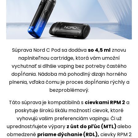
Súprava Nord C Pod sa dodáva
so 4,5 ml
znovu
naplniteľnou cartridge, ktorá vám umožní
vychutnať si dlhšie vaping bez potreby častého
dopĺňania. Nádoba má pohodlný dizajn horného
plnenia, vďaka čomu je proces dopĺňania rýchly a
bezproblémový.
Táto súprava je kompatibilná s
cievkami RPM 2
a
poskytuje širokú škálu možností cievok, ktoré
vyhovujú vašim preferenciám vapingu. Či už
uprednostňujete výpary
z úst do pľúc (MTL)
alebo
obmedzené
priame dýchanie (RDL),
cievky RPM 2