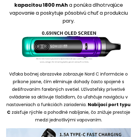
kapacitou 1800 mAh
a ponúka dlhotrvajúce
vapovanie a poskytuje pôsobivú chuť a produkciu
pary.
Vďaka bočnej obrazovke zobrazuje Nord C informácie o
príkone jasne, čím eliminuje dohady často spojené s
dešifrovaním farebných svetiel. Užívateľsky prívetivé
ovládanie sa aktivuje tlačidlom, čo uľahčuje navigáciu v
nastaveniach a funkciách zariadenia.
Nabíjací port typu
C
zaisťuje rýchle a pohodlné nabíjanie, čo znižuje prestoje
medzi jednotlivými vapovaním.