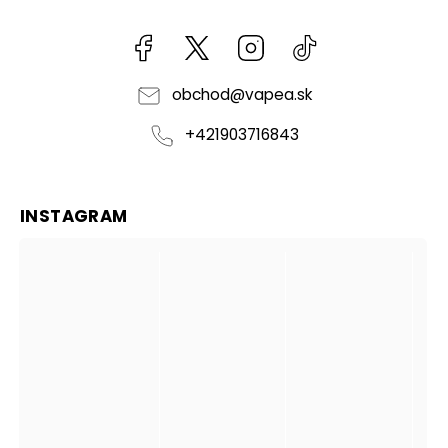
Facebook
kzifcak85131
Instagram
@vapea.slovensk
obchod
@
vapea.sk
+421903716843
INSTAGRAM