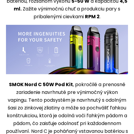
batériou, rozsahom výkonu
5-50 W
a kapacitou
4,5
ml.
Zažite výnimočnú chuť a produkciu pary s
pribalenými cievkami
RPM 2
.
SMOK Nord C 50W Pod Kit
, pokročilé a prenosné
zariadenie navrhnuté pre výnimočný výkon
vapingu. Tento podsystém je navrhnutý s odolným
šasi zo zinkovej zliatiny a môže sa pochváliť ľahkou
konštrukciou, ktorá je odolná voči ľahkým pádom a
pádom, čo zaisťuje odolnosť pri každodennom
používaní. Nord C je poháňaný vstavanou batériou s