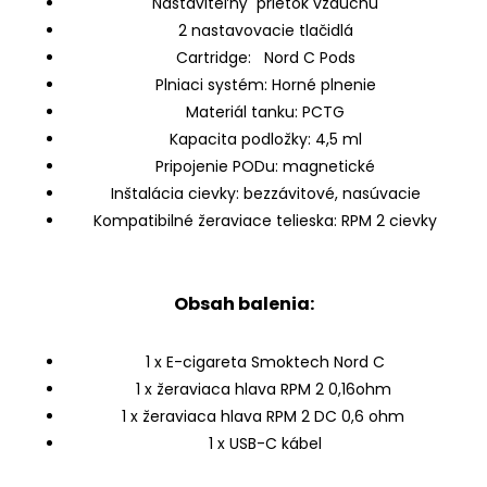
Nastaviteľný prietok vzduchu
2 nastavovacie tlačidlá
Cartridge: Nord C Pods
Plniaci systém: Horné plnenie
Materiál tanku: PCTG
Kapacita podložky: 4,5 ml
Pripojenie PODu: magnetické
Inštalácia cievky: bezzávitové, nasúvacie
Kompatibilné žeraviace telieska: RPM 2 cievky
Obsah balenia:
1 x E-cigareta Smoktech Nord C
1 x žeraviaca hlava RPM 2 0,16ohm
1 x žeraviaca hlava RPM 2 DC 0,6 ohm
1 x USB-C kábel