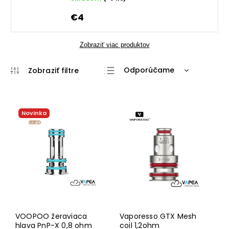
€4
Zobraziť viac produktov
Odporúčame
Najlacnejšie
Najdrahšie
Novinka
Najpredávanejšie
Abecedne
VOOPOO žeraviaca
Vaporesso GTX Mesh
hlava PnP-X 0,8 ohm
coil 1,2ohm