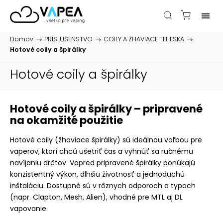
Domov
/
PRÍSLUŠENSTVO
/
COILY A ŽHAVIACE TELIESKA
/
Hotové coily a špirálky
Hotové coily a špirálky
Hotové coily a špirálky – pripravené
na okamžité použitie
Hotové coily (žhaviace špirálky) sú ideálnou voľbou pre
vaperov, ktorí chcú ušetriť čas a vyhnúť sa ručnému
navíjaniu drôtov. Vopred pripravené špirálky ponúkajú
konzistentný výkon, dlhšiu životnosť a jednoduchú
inštaláciu. Dostupné sú v rôznych odporoch a typoch
(napr. Clapton, Mesh, Alien), vhodné pre MTL aj DL
vapovanie.