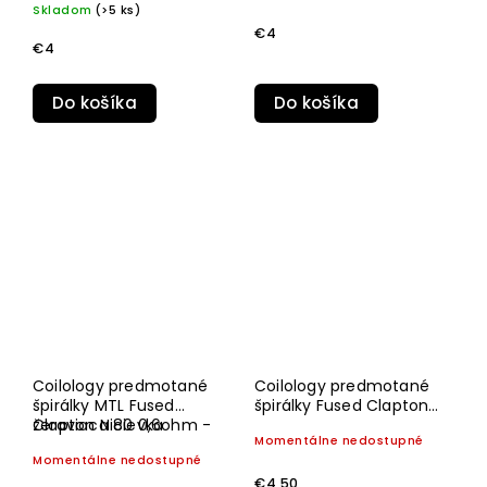
Skladom
(>5 ks)
€4
€4
Do košíka
Do košíka
Coilology predmotané
Coilology predmotané
špirálky MTL Fused
špirálky Fused Clapton
Clapton Ni80 0,6ohm -
žeraviaca cievka
Ni80 0,34ohm - 10ks
Momentálne nedostupné
10ks
Momentálne nedostupné
€4,50