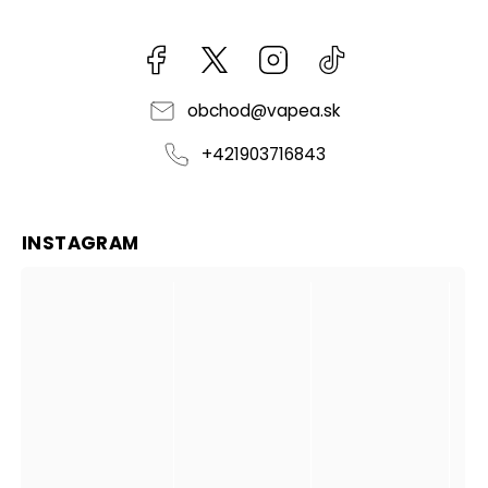
Facebook
kzifcak85131
Instagram
@vapea.slovensk
obchod
@
vapea.sk
+421903716843
INSTAGRAM