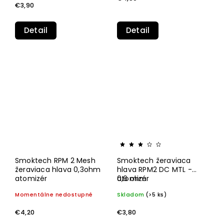
€3,90
Detail
Detail
Smoktech RPM 2 Mesh
Smoktech žeraviaca
žeraviaca hlava 0,3ohm
hlava RPM2 DC MTL -
atomizér
0,6 ohm
atomizér
Momentálne nedostupné
Skladom
(>5 ks)
€4,20
€3,80