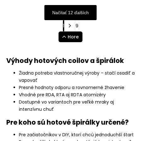
Načítať 12 ďalších
1
9
Hore
Výhody hotových coilov a špirálok
Žiadna potreba vlastnoručnej výroby – stačí osadiť a
vapovať
Presné hodnoty odporu a rovnomerné žhavenie
Vhodné pre RDA, RTA aj RDTA atomizéry
Dostupné vo variantoch pre veľké mraky aj
intenzívnu chuť
Pre koho sú hotové špirálky určené?
Pre začiatočníkov v DIY, ktorí chcú jednoduchší štart