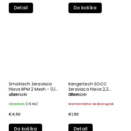
Detail
Do košíka
Smoktech žeraviaca
Kangertech SOCC
hlava RPM 2 Mesh - 0,16
žeraviaca hlava 2,2
ohm
atomizér
Ohm
atomizér
Skladom
(>5 ks)
Momentálne nedostupné
€4,50
€1,90
Do košíka
Detail