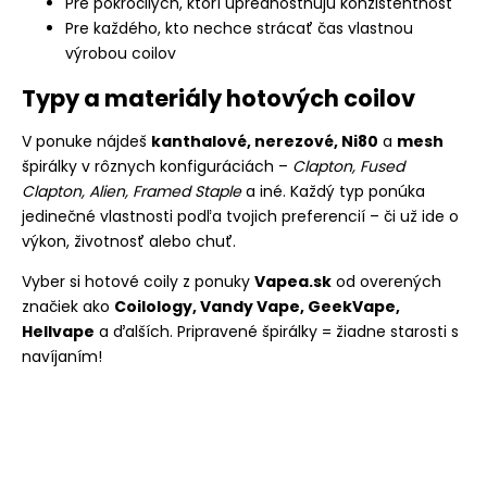
Pre pokročilých, ktorí uprednostňujú konzistentnosť
Pre každého, kto nechce strácať čas vlastnou
výrobou coilov
Typy a materiály hotových coilov
V ponuke nájdeš
kanthalové, nerezové, Ni80
a
mesh
špirálky v rôznych konfiguráciách –
Clapton, Fused
Clapton, Alien, Framed Staple
a iné. Každý typ ponúka
jedinečné vlastnosti podľa tvojich preferencií – či už ide o
výkon, životnosť alebo chuť.
Vyber si hotové coily z ponuky
Vapea.sk
od overených
značiek ako
Coilology, Vandy Vape, GeekVape,
Hellvape
a ďalších. Pripravené špirálky = žiadne starosti s
navíjaním!