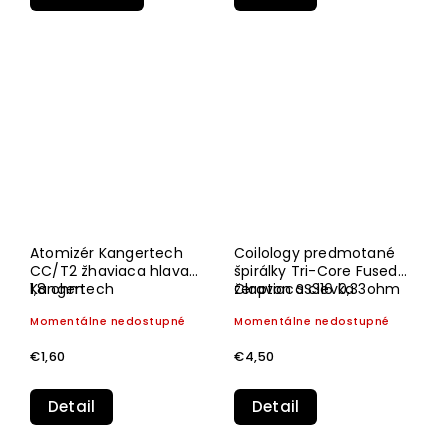
Atomizér Kangertech
Coilology predmotané
CC/T2 žhaviaca hlava
špirálky Tri-Core Fused
1,8 ohm
Kangertech
Clapton SS316 0,33ohm
žeraviaca cievka
- 10ks
Momentálne nedostupné
Momentálne nedostupné
€1,60
€4,50
Detail
Detail