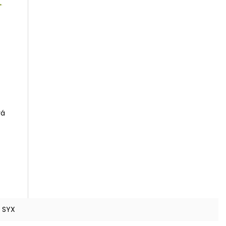
vá
SYX