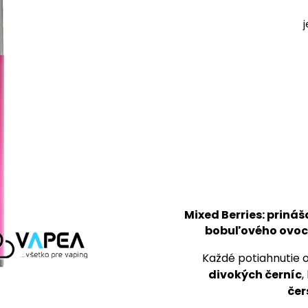
j
Mixed Berries:
prináš
bobuľového ovoci
Každé potiahnutie 
divokých černíc
,
čer