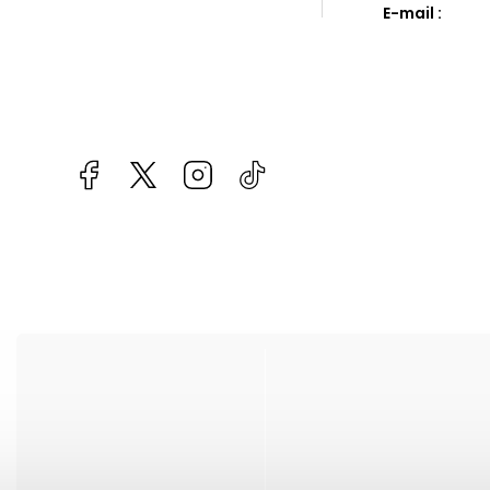
E-mail
:
Facebook
kzifcak85131
Instagram
@vapea.slovensko