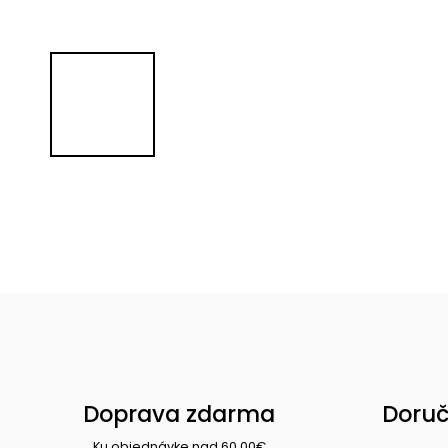
Doprava zdarma
Doruč
Ku objednávke nad 60,00€