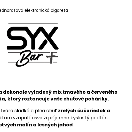
ednorazová elektronická cigareta
a dokonale vyladený mix tmavého a červeného
a, ktorý roztancuje vaše chuťové poháriky.
otvára sladká a plná chuť
zrelých čučoriedok a
 ktorú vzápätí osvieži príjemne kyslastý podtón
stvých malín a lesných jahôd
.