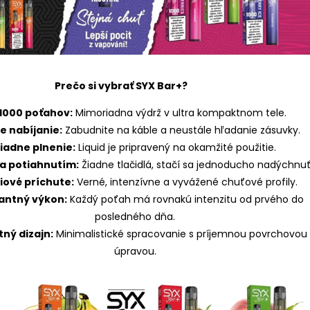
Prečo si vybrať SYX Bar+?
 1000 poťahov:
Mimoriadna výdrž v ultra kompaktnom tele.
e nabíjanie:
Zabudnite na káble a neustále hľadanie zásuvky.
iadne plnenie:
Liquid je pripravený na okamžité použitie.
ia potiahnutím:
Žiadne tlačidlá, stačí sa jednoducho nadýchnuť
iové príchute:
Verné, intenzívne a vyvážené chuťové profily.
antný výkon:
Každý poťah má rovnakú intenzitu od prvého do
posledného dňa.
tný dizajn:
Minimalistické spracovanie s príjemnou povrchovou
úpravou.