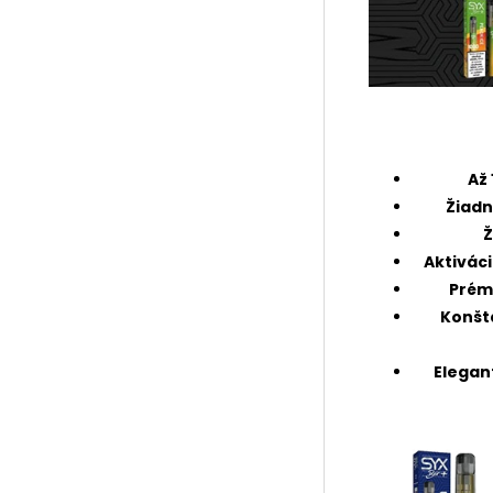
Až
Žiadn
Ž
Aktivác
Prém
Konšt
Elegan