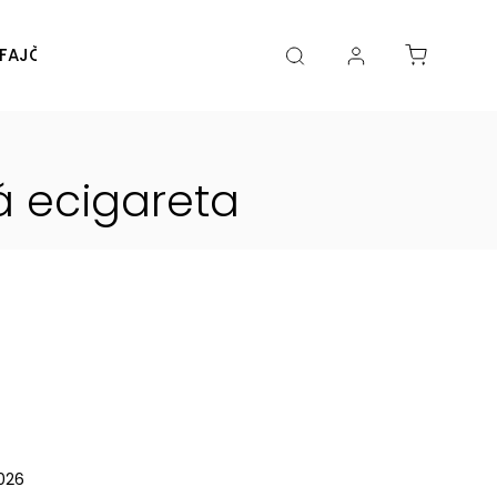
FAJČENIA
DIY
DOPLNKY
Značky
á ecigareta
2026