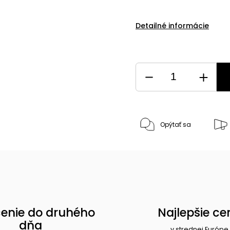
Detailné informácie
Opýtať sa
enie do druhého
Najlepšie ce
dňa
v strednej Európe