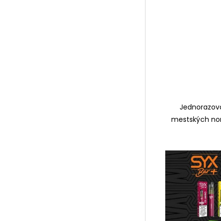
Jednorazová
mestských nom