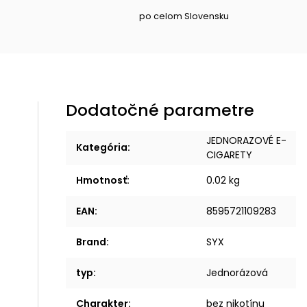
po celom Slovensku
Dodatočné parametre
JEDNORAZOVÉ E-
Kategória
:
CIGARETY
Hmotnosť
:
0.02 kg
EAN
:
8595721109283
Brand
:
SYX
typ
:
Jednorázová
Charakter
:
bez nikotínu