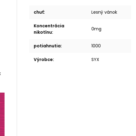
chuť
:
Lesný vánok
Koncentrácia
0mg
nikotínu
:
potiahnutia
:
1000
Výrobce
:
SYX
k