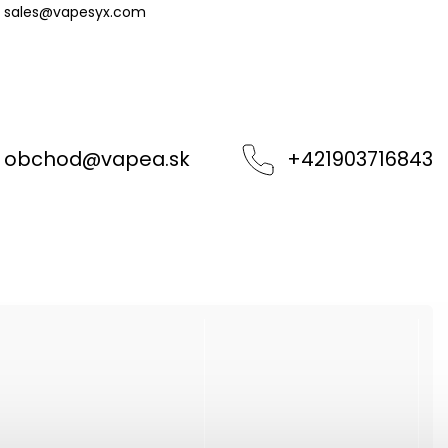
sales@vapesyx.com
obchod
@
vapea.sk
+421903716843