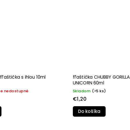
fľaštička s ihlou 10ml
fľaštička CHUBBY GORILLA
UNICORN 60ml
e nedostupné
Skladom
(>5 ks)
€1,20
Do košíka