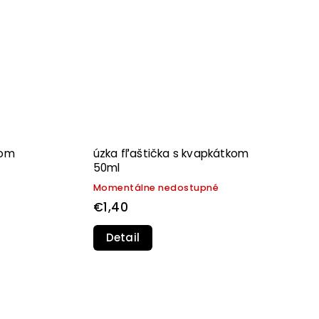
kom
úzka fľaštička s kvapkátkom
50ml
Momentálne nedostupné
€1,40
Detail