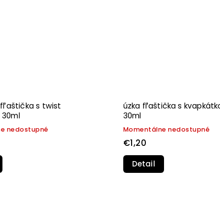
fľaštička s twist
úzka fľaštička s kvapkát
 30ml
30ml
e nedostupné
Momentálne nedostupné
€1,20
Detail