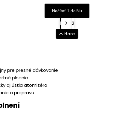
Načítať 1 ďalšiu
1
2
Hore
ajny pre presné dávkovanie
ortné plnenie
čky aj ústia atomizéra
anie a prepravu
plnení