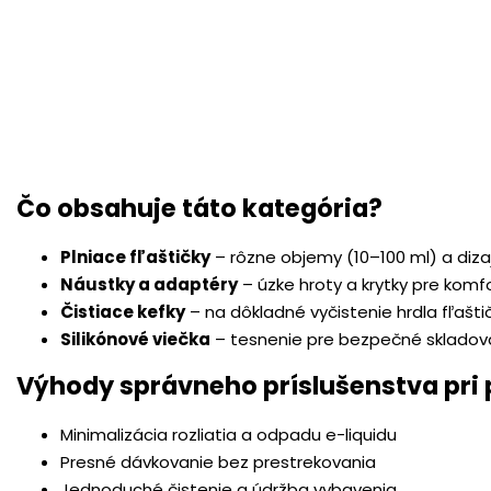
Čo obsahuje táto kategória?
Plniace fľaštičky
– rôzne objemy (10–100 ml) a diz
Náustky a adaptéry
– úzke hroty a krytky pre komf
Čistiace kefky
– na dôkladné vyčistenie hrdla fľašti
Silikónové viečka
– tesnenie pre bezpečné skladov
Výhody správneho príslušenstva pri 
Minimalizácia rozliatia a odpadu e-liquidu
Presné dávkovanie bez prestrekovania
Jednoduché čistenie a údržba vybavenia