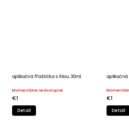
aplikačná fľaštička s ihlou 30ml
aplikačná 
Momentálne nedostupné
Momentáln
€1
€1
Detail
Detail