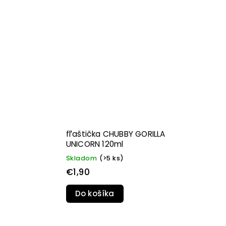
fľaštička CHUBBY GORILLA
UNICORN 120ml
Skladom
(>5 ks)
€1,90
Do košíka