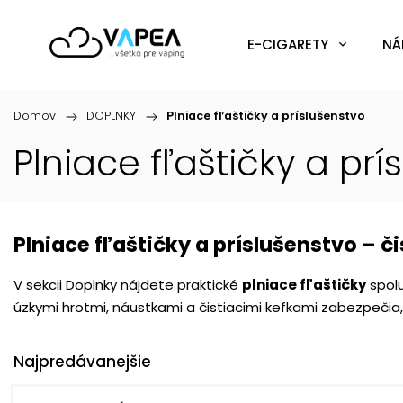
E-CIGARETY
NÁ
Domov
/
DOPLNKY
/
Plniace fľaštičky a príslušenstvo
Plniace fľaštičky a prí
Plniace fľaštičky a príslušenstvo – č
V sekcii Doplnky nájdete praktické
plniace fľaštičky
spolu
úzkymi hrotmi, náustkami a čistiacimi kefkami zabezpečia,
Najpredávanejšie