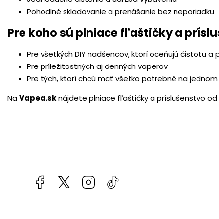
Pohodlné skladovanie a prenášanie bez neporiadku
Pre koho sú plniace fľaštičky a prís
Pre všetkých DIY nadšencov, ktorí oceňujú čistotu a 
Pre príležitostných aj denných vaperov
Pre tých, ktorí chcú mať všetko potrebné na jednom
Na
Vapea.sk
nájdete plniace fľaštičky a príslušenstvo o
Facebook
kzifcak85131
Instagram
@vapea.slovensko