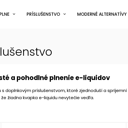
PLNE
PRÍSLUŠENSTVO
MODERNÉ ALTERNATÍVY 
slušenstvo
isté a pohodlné plnenie e-liquidov
 s doplnkovým príslušenstvom, ktoré zjednoduší a spríjemní 
 že žiadna kvapka e-liquidu nevytečie vedľa.