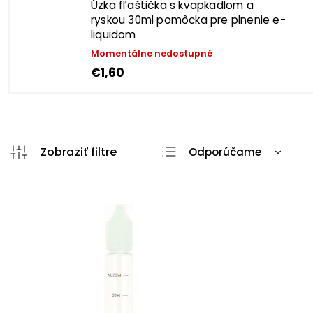
Úzka fľaštička s kvapkadlom a
ryskou 30ml
pomôcka pre plnenie e-
liquidom
Momentálne nedostupné
€1,60
Odporúčame
Najlacnejšie
Najdrahšie
Najpredávanejšie
Abecedne