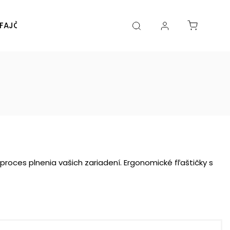
FAJČENIA
DIY
DOPLNKY
Značky
proces plnenia vašich zariadení. Ergonomické fľaštičky s