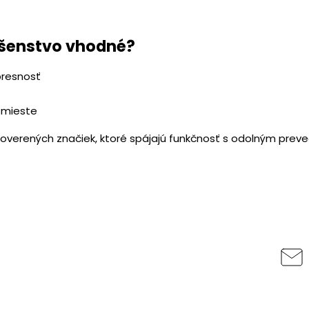
lušenstvo vhodné?
presnosť
 mieste
d overených značiek, ktoré spájajú funkčnosť s odolným prev