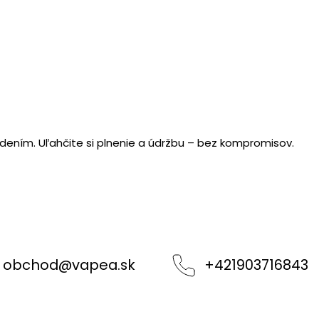
edením. Uľahčite si plnenie a údržbu – bez kompromisov.
obchod
@
vapea.sk
+421903716843