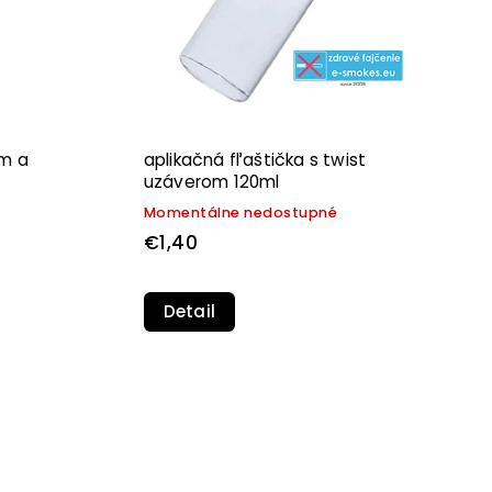
om a
aplikačná fľaštička s twist
uzáverom 120ml
Momentálne nedostupné
€1,40
Detail