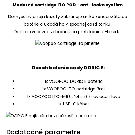
Moderné cartridge ITO POD - anti-leake systém
Dômyselný dizajn kazety zabraňuje úniku kondenzátu do
batérie a ukladá ho v spodnej časti tanku.
Ďalšia skvelá vec zabraňujúca pretekanie e-liquidu.
Obsah balenia sady DORIC E:
1x VOOPOO DORIC E batéria
1x VOOPOO ITO cartridge 3ml
1x VOOPOO ITO-M1(0,7ohm) žhaviaca hlava
1x USB-C kábel
Dodatočné parametre