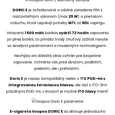
DORIC E
je sofistikované a odolné zariadenie PEN s
nastaviteľným výkonom (max
25 W
) a prietokom
vzduchu, ktoré uspokojí potreby
MTL
až
RDL
vapingu.
Vstavaná
1 500 mAh
batéria
vydrží 72 hodín
vapovania
pri plnej batérii, čo prináša trvalý chuťový zážitok
navyše
so skvelými parametrami a modernými technológiami .
Nechýba ani dôležitá séria ochrán pre bezpečné
vapovanie. Ochránia vás pred skratom, podbitím,
prebitím, ale i prehriatím.
Doric E
je naviac kompatibilný nielen s I
TO POD-mi s
integrovanou žeraviacou hlavou
, ale tiež s ITO-3ml
prázdnymi POD-mi, v ktorých je možné
ITO hlavy
meniť.
E-cigareta Voopoo DORIC E
sa aktivuje jednoducho