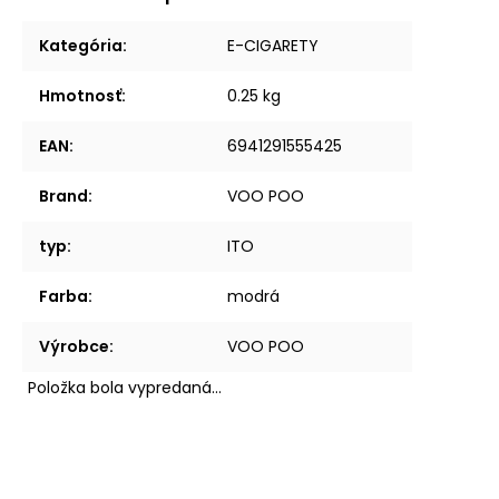
Kategória
:
E-CIGARETY
Hmotnosť
:
0.25 kg
EAN
:
6941291555425
Brand
:
VOO POO
typ
:
ITO
Farba
:
modrá
Výrobce
:
VOO POO
Položka bola vypredaná…