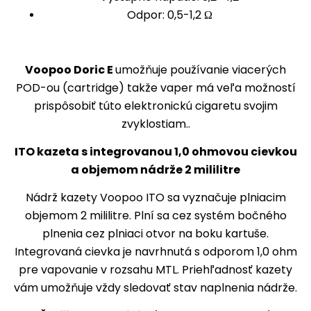
Odpor: 0,5-1,2 Ω
Voopoo Doric E
umožňuje používanie viacerých
POD-ou (cartridge) takže vaper má veľa možností
prispôsobiť túto elektronickú cigaretu svojim
zvyklostiam..
ITO kazeta s integrovanou 1,0 ohmovou cievkou
a objemom nádrže 2 mililitre
Nádrž kazety Voopoo ITO sa vyznačuje plniacim
objemom 2 mililitre. Plní sa cez systém bočného
plnenia cez plniaci otvor na boku kartuše.
Integrovaná cievka je navrhnutá s odporom 1,0 ohm
pre vapovanie v rozsahu MTL. Priehľadnosť kazety
vám umožňuje vždy sledovať stav naplnenia nádrže.