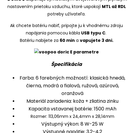
nastavením prietoku vzduchu, ktoré uspokojí
MTL až RDL
potreby užívateľa.
Ak chcete batériu nabiť, pripojte ju k vhodnému zdroju
napájania pomocou kábla
USB typu C
.
Batériu nabijete za
60 min
a
vapujete 3 dni.
Špecifikácia
Farba: 6 farebných možností: klasická hnedá,
čierna, modrá a fialová, ružová, azúrová,
oranžová
Materiál zariadenia: koža + zliatina zinku
Kapacita vstavanej batérie: 1500 mAh
Rozmer: 113,06mm x 24,4mm x 28,14mm
Výstupný výkon: 8 W-25 W
Výstupné napätie: 3,2-4,2