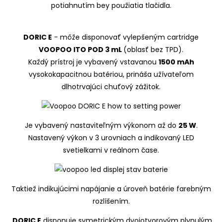
potiahnutím bey použiatia tlačidla.
DORIC E
- môže disponovať vylepšeným cartridge
VOOPOO ITO POD 3 mL
(oblasť bez TPD).
Každý prístroj je vybavený vstavanou
1500 mAh
vysokokapacitnou batériou, prináša užívateľom
dlhotrvajúci chuťový zážitok.
Je vybavený nastaviteľným výkonom až do
25 W
.
Nastavený výkon v 3 urovniach a indikovaný LED
svetielkami v reálnom čase.
Taktiež indikujúcimi napájanie a úroveň batérie farebným
rozlíšením.
DORIC E
disponuje symetrickým dvojotvorovým plynulým