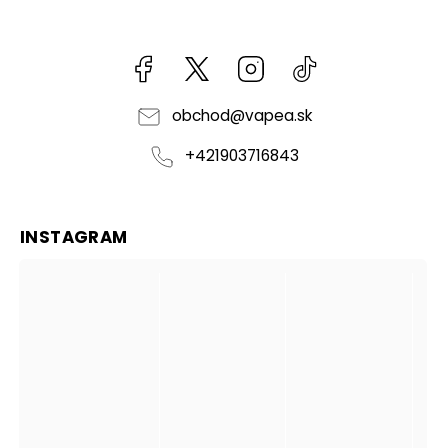
Facebook
kzifcak85131
Instagram
@vapea.slovensk
obchod
@
vapea.sk
+421903716843
INSTAGRAM