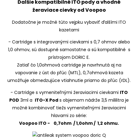
Ďalšie kompatibilné ITO pody a vhodné
žeraviace cievky od Voopoo
Dodatočne je možné túto vejpku vybaviť ďalšími ITO
kazetami
- Cartridge s integrovanými cievkami s 0,7 ohmov alebo
1,0 ohmov, sú dostupné samostatne a sú kompatibilné s
prístrojom DORIC E.
Zatiaľ čo 1,0ohmová cartridge je navrhnutá aj na
vapovanie z úst do pľúc (MTL), 0,7ohmová kazeta
umožňuje obmedzujúce vtiahnutie priamo do pľúc (rDL).
- Cartridge s vymeniteľnými žeraviacimi cievkami
ITO
POD
3ml a
ITO-X Pod
s objemom nádrže 3,5 mililitra je
možné kombinovať tiežs vymeniteľnými žeraviacimi
hlavami zo série:
Voopoo ITO - 0,7ohm / 1,0ohm / 1,2 ohmu.