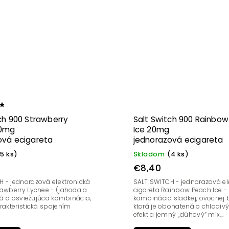
ch 900 Strawberry
Salt Switch 900 Rainbo
20mg
Ice 20mg
ová ecigareta
jednorazová ecigareta
(5 ks)
Skladom
(4 ks)
€8,40
 - jednorazová elektronická
SALT SWITCH - jednorazová el
cigareta Rainbow Peach Ice -
cká a osviežujúca kombinácia,
kombinácia sladkej, ovocnej 
arakteristická spojením
ktorá je obohatená o chladiv
efekt a jemný „dúhový“ mix...