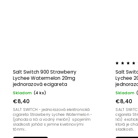
Salt Switch 900 Strawberry
Salt Swit
Lychee Watermelon 20mg
Lychee 
jednorazová ecigareta
jednoraz
Skladom
(4 ks)
Skladom
€8,40
€8,40
SALT SWITCH - jednorazová elektronická
SALT SWITCH
cigareta Strawberry Lychee Watermelon -
cigareta Strawberry Lychee - (jahoda a
(jahoda a liči a vodný melón) spojením
liči) exoti
sladkosti jahôd s jemne kvetinovými
ktorá je ch
tónmi...
sladkosti...