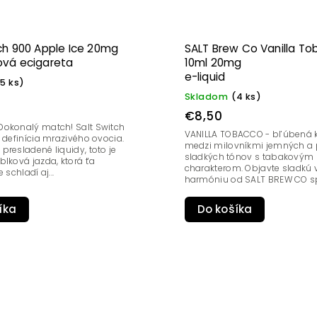
ch 900 Apple Ice 20mg
SALT Brew Co Vanilla T
ová ecigareta
10ml 20mg
e-liquid
(5 ks)
Skladom
(4 ks)
€8,50
 Dokonalý match! Salt Switch
VANILLA TOBACCO - bľúbená k
e definícia mrazivého ovocia.
medzi milovníkmi jemných a 
presladené liquidy, toto je
sladkých tónov s tabakovým
blková jazda, ktorá ťa
charakterom. Objavte sladkú 
 schladí aj...
harmóniu od SALT BREW CO spo
Do košíka
íka