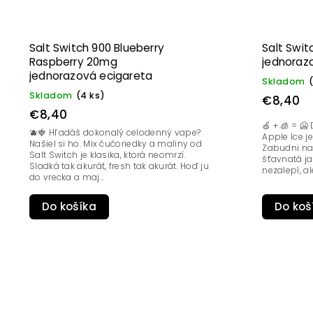
Salt Switch 900 Blueberry
Salt Swit
Raspberry 20mg
jednoraz
jednorazová ecigareta
Skladom
Skladom
(4 ks)
€8,40
€8,40
🍏 + 🧊 = 
🫐🍓 Hľadáš dokonalý celodenný vape?
Apple Ice j
Našiel si ho. Mix čučoriedky a maliny od
Zabudni na 
Salt Switch je klasika, ktorá neomrzí.
šťavnatá ja
Sladká tak akurát, fresh tak akurát. Hoď ju
nezalepí, ale
do vrecka a maj...
Do košíka
Do koš