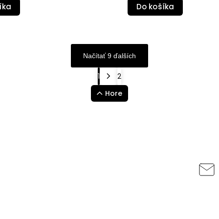
íka
Do košíka
Načítať 9 ďalších
1
2
Hore