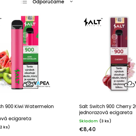
Odporúčame
Najlacnejšie
Najdrahšie
Najpredávanejšie
Abecedne
ch 900 Kiwi Watermelon
Salt Switch 900 Cherry
jednorazová ecigareta
ová ecigareta
Skladom
(3 ks)
(2 ks)
€8,40