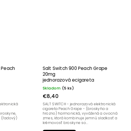
w Peach
Salt Switch 900 Peach Grape
20mg
jednorazová ecigareta
Skladom
(5 ks)
€8,40
ektronická
SALT SWITCH - jednorazová elektronická
cigareta Peach Grape - (broskyňa a
broskyne,
hrozno) harmonická, vyvážená a ovocná
ý (ľadový)
zmes, ktorá kombinuje jemnú sladkosť a
krémovosť broskyne so...