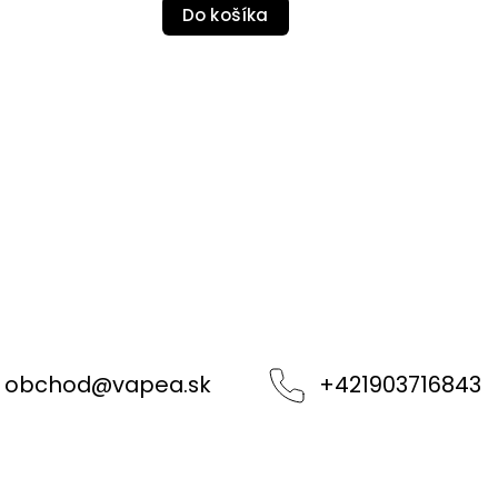
Do košíka
obchod
@
vapea.sk
+421903716843