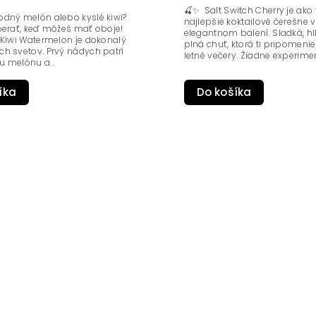
🍒✨ Salt Switch Cherry je ako 
odný melón alebo kyslé kiwi?
najlepšie koktailové čerešne v
berať, keď môžeš mať oboje!
elegantnom balení. Sladká, h
 Kiwi Watermelon je dokonalý
plná chuť, ktorá ti pripomeni
h svetov. Prvý nádych patrí
letné večery. Žiadne experiment
 melónu a...
íka
Do košíka