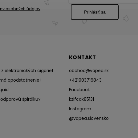
ny osobných údajov
Prihlásiť sa
KONTAKT
z elektronických cigariet
obchod
@
vapea.sk
má opodstatnenie!
+421903716843
quid
Facebook
odporovú špirálku?
kzifcak85131
Instagram
@vapea.slovensko