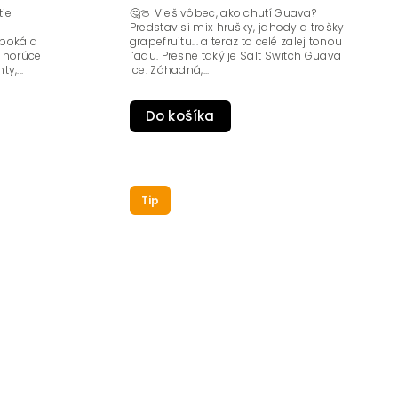
tie
🤔🍈 Vieš vôbec, ako chutí Guava?
Predstav si mix hrušky, jahody a trošky
lboká a
grapefruitu... a teraz to celé zalej tonou
e horúce
ľadu. Presne taký je Salt Switch Guava
y,...
Ice. Záhadná,...
Do košíka
Tip