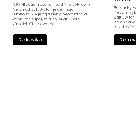
🍈🌬️ Hľadáš niečo „smooth“ na celý deň?
🎭 Sladký v
Melón od Salt Switch je definícia
Prečo si vy
jemnosti. Nie je agresívny, neomrzí ťa a
Salt Switch
vonia tak super, že ti ho budú všetci
balans dvoc
závidieť. Čistá ovocná...
cukríkovému
Do koš
Do košíka