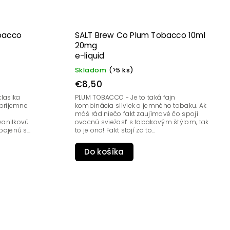
obacco
SALT Brew Co Plum Tobacco 10ml
20mg
e-liquid
Skladom
(>5 ks)
€8,50
lasika
PLUM TOBACCO - Je to taká fajn
príjemne
kombinácia sliviek a jemného tabaku. Ak
máš rád niečo fakt zaujímavé čo spojí
vanilkovú
ovocnú sviežosť s tabakovým štýlom, tak
jenú s...
to je ono! Fakt stojí za to...
Do košíka