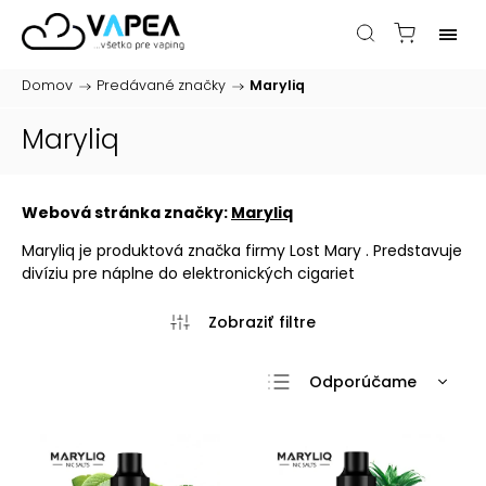
Domov
/
Predávané značky
/
Maryliq
Maryliq
Webová stránka značky:
Maryliq
Maryliq je produktová značka firmy Lost Mary . Predstavuje
divíziu pre náplne do elektronických cigariet
Odporúčame
Najlacnejšie
Najdrahšie
Najpredávanejšie