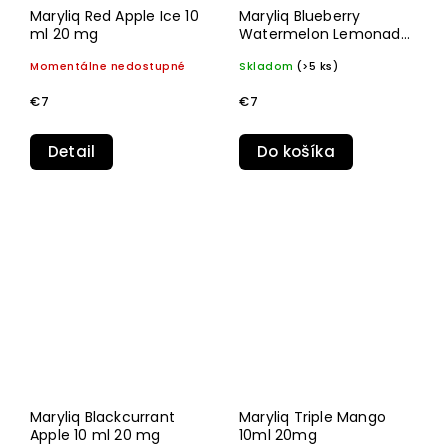
Maryliq Red Apple Ice 10
Maryliq Blueberry
ml 20 mg
Watermelon Lemonade
10 ml 20 mg
Momentálne nedostupné
Skladom
(>5 ks)
€7
€7
Detail
Do košíka
Maryliq Blackcurrant
Maryliq Triple Mango
Apple 10 ml 20 mg
10ml 20mg