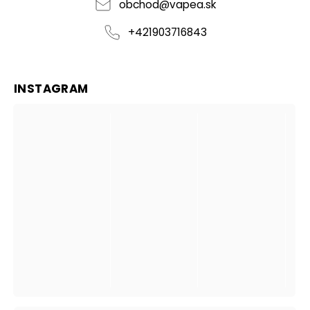
obchod
@
vapea.sk
+421903716843
INSTAGRAM