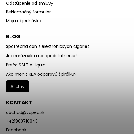
Odstúpenie od zmluvy
Reklamačný formulár
Moja objednávka
BLOG
Spotrebná daň z elektronických cigariet
Jednorázovka má opodstatnenie!
Prečo SALT e-liquid
Ako meniť RBA odporovú špirálku?
Archív
KONTAKT
obchod
@
vapea.sk
+421903716843
Facebook