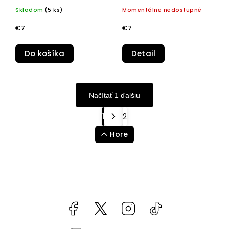
Skladom
(5 ks)
Momentálne nedostupné
€7
€7
Do košíka
Detail
Načítať 1 ďalšiu
1
2
Hore
Facebook
kzifcak85131
Instagram
@vapea.slovensk