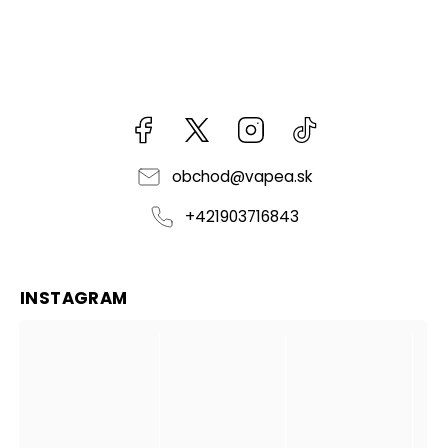
Facebook
kzifcak85131
Instagram
@vapea.slovensk
obchod
@
vapea.sk
+421903716843
INSTAGRAM