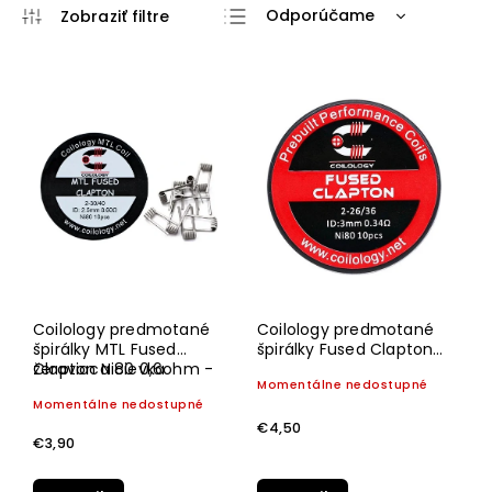
Odporúčame
Najlacnejšie
Najdrahšie
Najpredávanejšie
Abecedne
Coilology predmotané
Coilology predmotané
špirálky MTL Fused
špirálky Fused Clapton
Clapton Ni80 0,6ohm -
žeraviaca cievka
Ni80 0,34ohm - 10ks
Momentálne nedostupné
10ks
Momentálne nedostupné
€4,50
€3,90