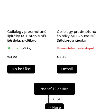
Coilology predmotané
Coilology predmotané
špirálky MTL Staple Ni80
špirálky MTL Round Ni80
0,68ohm - 10ks
žeraviaca cievka
0,6ohm - 10ks
žeraviaca cievka
Skladom
(>5 ks)
Momentálne nedostupné
€4,20
€3,40
Do košíka
Detail
Načítať 12 ďalších
1
4
Hore