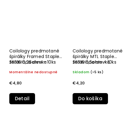
Coilology predmotané
Coilology predmotané
špirálky Framed Staple
špirálky MTL Staple
SS316 0,26ohm - 10ks
žeraviaca cievka
SS316 0,5ohm - 10ks
žeraviaca cievka
Momentálne nedostupné
Skladom
(>5 ks)
€4,80
€4,20
Detail
Do košíka