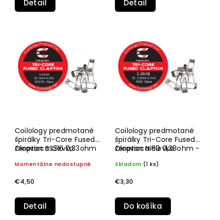
Detail
Detail
Coilology predmotané
Coilology predmotané
špirálky Tri-Core Fused
špirálky Tri-Core Fused
Clapton SS316 0,33ohm
žeraviaca cievka
Clapton Ni80 0,38ohm -
žeraviaca cievka
- 10ks
10ks
Momentálne nedostupné
Skladom
(1 ks)
€4,50
€3,30
Detail
Do košíka