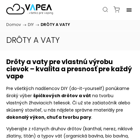
Domov
/
DIY
/
DRÔTY A VATY
DRÔTY A VATY
Drôty a vaty pre vlastnú výrobu
cievok – kvalita a presnosť pre každý
vape
Pre všetkých nadšencov DIY (do-it-yourself) ponúkame
široký výber
špičkových drôtov a vát
na tvorbu
vlastných žhaviacich teliesok. Či už ste začiatočník alebo
skúsený staviteľ, u nás nájdete správne materiály pre
dokonalý výkon, chuť a tvorbu pary
.
Vyberajte z rôznych druhov drôtov (kanthal, nerez, niklové
zliatiny, titán) a typov vát (organická bavlna, bio bavlna,