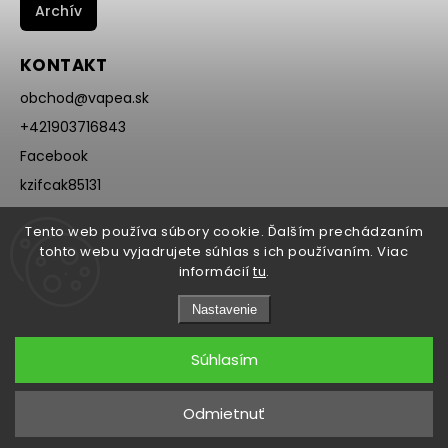
Archív
KONTAKT
obchod
@
vapea.sk
+421903716843
Facebook
kzifcak85131
Instagram
Tento web používa súbory cookie. Ďalším prechádzaním
@vapea.slovensko
tohto webu vyjadrujete súhlas s ich používaním. Viac
informácií
tu
.
Nastavenie
Súhlasím
Copyright 2026
VAPEA.sk
. Všetky práva vyhradené.
Odmietnuť
Grafický návrh vytvořil a nakódoval
Shoptak.cz