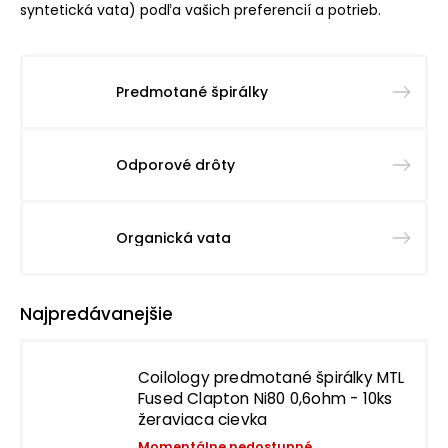
syntetická vata) podľa vašich preferencií a potrieb.
Predmotané špirálky
Odporové drôty
Organická vata
Najpredávanejšie
Coilology predmotané špirálky MTL
Fused Clapton Ni80 0,6ohm - 10ks
žeraviaca cievka
Momentálne nedostupné