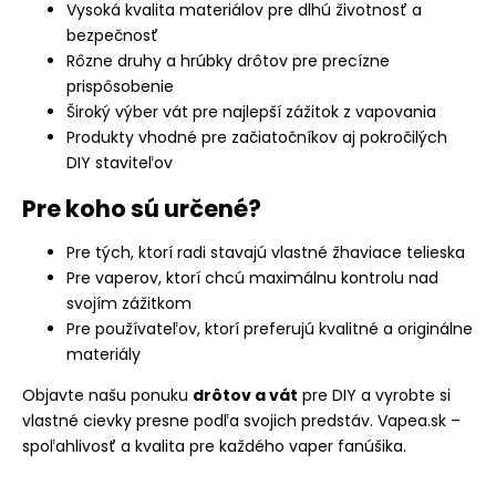
Vysoká kvalita materiálov pre dlhú životnosť a
bezpečnosť
Rôzne druhy a hrúbky drôtov pre precízne
prispôsobenie
Široký výber vát pre najlepší zážitok z vapovania
Produkty vhodné pre začiatočníkov aj pokročilých
DIY staviteľov
Pre koho sú určené?
Pre tých, ktorí radi stavajú vlastné žhaviace telieska
Pre vaperov, ktorí chcú maximálnu kontrolu nad
svojím zážitkom
Pre používateľov, ktorí preferujú kvalitné a originálne
materiály
Objavte našu ponuku
drôtov a vát
pre DIY a vyrobte si
vlastné cievky presne podľa svojich predstáv. Vapea.sk –
spoľahlivosť a kvalita pre každého vaper fanúšika.