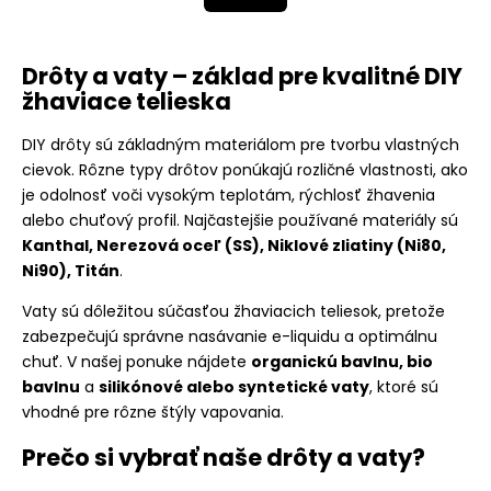
Drôty a vaty – základ pre kvalitné DIY
žhaviace telieska
DIY drôty sú základným materiálom pre tvorbu vlastných
cievok. Rôzne typy drôtov ponúkajú rozličné vlastnosti, ako
je odolnosť voči vysokým teplotám, rýchlosť žhavenia
alebo chuťový profil. Najčastejšie používané materiály sú
Kanthal, Nerezová oceľ (SS), Niklové zliatiny (Ni80,
Ni90), Titán
.
Vaty sú dôležitou súčasťou žhaviacich teliesok, pretože
zabezpečujú správne nasávanie e-liquidu a optimálnu
chuť. V našej ponuke nájdete
organickú bavlnu, bio
bavlnu
a
silikónové alebo syntetické vaty
, ktoré sú
vhodné pre rôzne štýly vapovania.
Prečo si vybrať naše drôty a vaty?