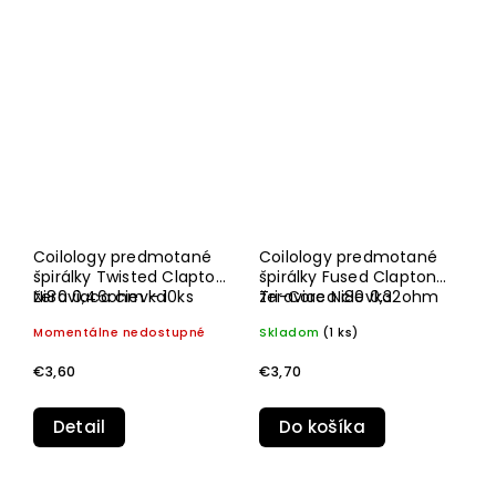
Coilology predmotané
Coilology predmotané
špirálky Twisted Clapton
špirálky Fused Clapton
Ni80 0,46ohm - 10ks
žeraviaca cievka
Tri-Core Ni80 0,32ohm
žeraviaca cievka
- 10ks
Momentálne nedostupné
Skladom
(1 ks)
€3,60
€3,70
Detail
Do košíka