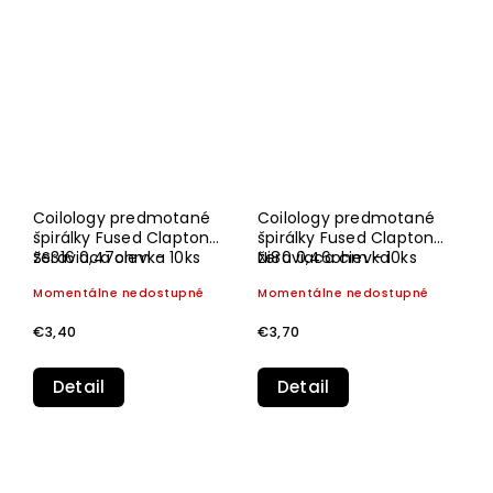
Coilology predmotané
Coilology predmotané
špirálky Fused Clapton
špirálky Fused Clapton
SS316 0,47ohm - 10ks
žeraviaca cievka
Ni80 0,46ohm - 10ks
žeraviaca cievka
Momentálne nedostupné
Momentálne nedostupné
€3,40
€3,70
Detail
Detail