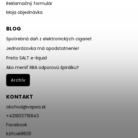
Reklamačný formulár
Moja objednávka
BLOG
Spotrebná daň z elektronických cigariet
Jednorázovka má opodstatnenie!
Prečo SALT e-liquid
Ako meniť RBA odporovú špirálku?
Archív
KONTAKT
obchod
@
vapea.sk
+421903716843
Facebook
kzifcak85131