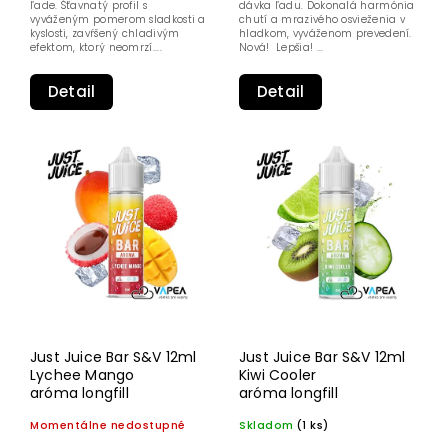
ľade. Šťavnatý profil s
dávka ľadu. Dokonalá harmónia
vyváženým pomerom sladkosti a
chutí a mrazivého osvieženia v
kyslosti, zavŕšený chladivým
hladkom, vyváženom prevedení.
efektom, ktorý neomrzí....
Nová! Lepšia! ...
Detail
Detail
Just Juice Bar S&V 12ml
Just Juice Bar S&V 12ml
Lychee Mango
Kiwi Cooler
aróma longfill
aróma longfill
Momentálne nedostupné
Skladom
(1 ks)