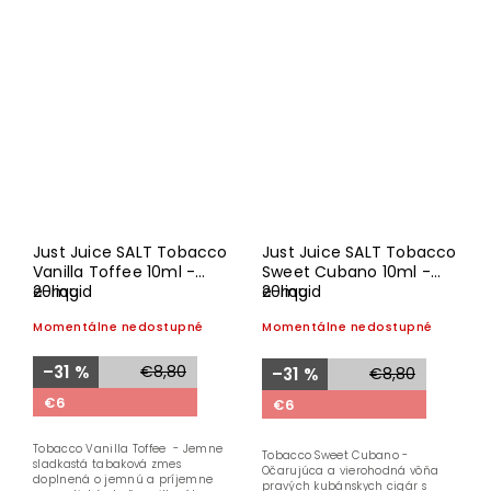
Just Juice SALT Tobacco
Just Juice SALT Tobacco
Vanilla Toffee 10ml -
Sweet Cubano 10ml -
20mg
e-liquid
20mg
e-liquid
Momentálne nedostupné
Momentálne nedostupné
–31 %
€8,80
–31 %
€8,80
€6
€6
Tobacco Vanilla Toffee - Jemne
Tobacco Sweet Cubano -
sladkastá tabaková zmes
Očarujúca a vierohodná vôňa
doplnená o jemnú a príjemne
pravých kubánskych cigár s