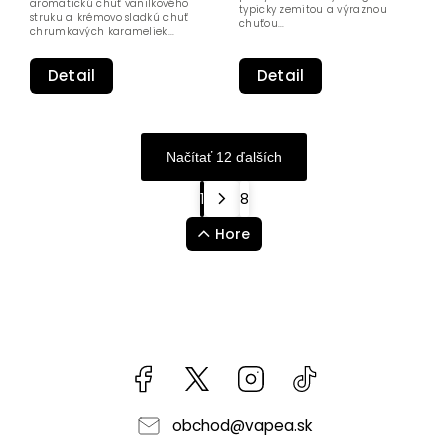
aromatickú chuť vanilkového
typicky zemitou a výraznou
struku a krémovo sladkú chuť
chuťou...
chrumkavých karameliek...
Detail
Detail
Načítať 12 ďalších
1
8
Hore
Facebook
kzifcak85131
Instagram
@vapea.slovensk
obchod
@
vapea.sk