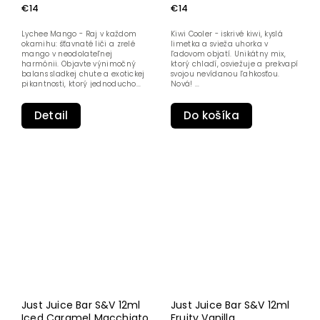
€14
€14
Lychee Mango - Raj v každom
Kiwi Cooler - iskrivé kiwi, kyslá
okamihu: šťavnaté liči a zrelé
limetka a svieža uhorka v
mango v neodolateľnej
ľadovom objatí. Unikátny mix,
harmónii. Objavte výnimočný
ktorý chladí, osviežuje a prekvapí
balans sladkej chute a exotickej
svojou nevídanou ľahkosťou.
pikantnosti, ktorý jednoducho...
Nová! ...
Detail
Do košíka
Just Juice Bar S&V 12ml
Just Juice Bar S&V 12ml
Iced Caramel Macchiato
Fruity Vanilla