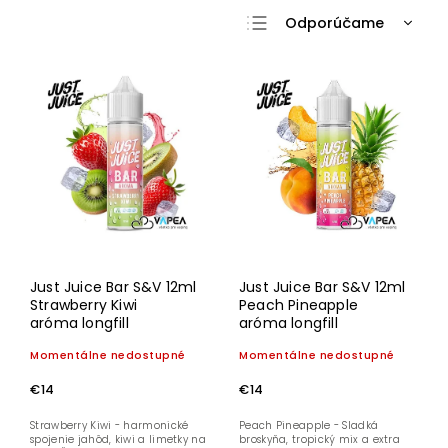
Odporúčame
Najlacnejšie
Najdrahšie
Najpredávanejšie
Abecedne
Just Juice Bar S&V 12ml
Just Juice Bar S&V 12ml
Strawberry Kiwi
Peach Pineapple
aróma longfill
aróma longfill
Momentálne nedostupné
Momentálne nedostupné
€14
€14
Strawberry Kiwi - harmonické
Peach Pineapple - Sladká
spojenie jahôd, kiwi a limetky na
broskyňa, tropický mix a extra