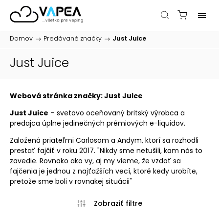
Domov
/
Predávané značky
/
Just Juice
Just Juice
Webová stránka značky:
Just Juice
Just Juice
– svetovo oceňovaný britský výrobca a
predajca úplne jedinečných prémiových e-liquidov.
Založená priateľmi Carlosom a Andym, ktorí sa rozhodli
prestať fajčiť v roku 2017. "Nikdy sme netušili, kam nás to
zavedie. Rovnako ako vy, aj my vieme, že vzdať sa
fajčenia je jednou z najťažších vecí, ktoré kedy urobíte,
pretože sme boli v rovnakej situácii"