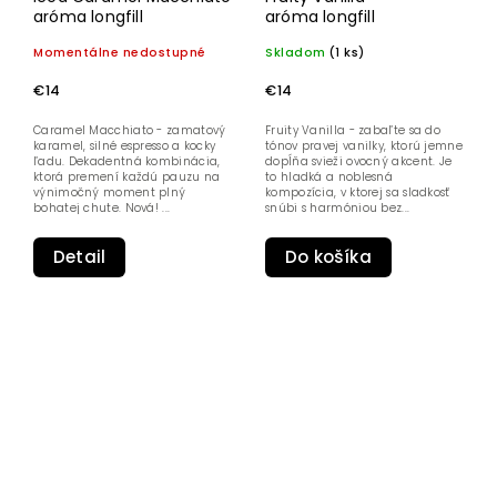
aróma longfill
aróma longfill
Momentálne nedostupné
Skladom
(1 ks)
€14
€14
Caramel Macchiato - zamatový
Fruity Vanilla - zabaľte sa do
karamel, silné espresso a kocky
tónov pravej vanilky, ktorú jemne
ľadu. Dekadentná kombinácia,
dopĺňa svieži ovocný akcent. Je
ktorá premení každú pauzu na
to hladká a noblesná
výnimočný moment plný
kompozícia, v ktorej sa sladkosť
bohatej chute. Nová! ...
snúbi s harmóniou bez...
Detail
Do košíka