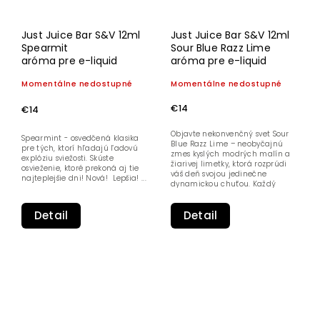
Just Juice Bar S&V 12ml
Just Juice Bar S&V 12ml
Spearmit
Sour Blue Razz Lime
aróma pre e-liquid
aróma pre e-liquid
Momentálne nedostupné
Momentálne nedostupné
€14
€14
Objavte nekonvenčný svet Sour
Spearmint - osvedčená klasika
Blue Razz Lime – neobyčajnú
pre tých, ktorí hľadajú ľadovú
zmes kyslých modrých malín a
explóziu sviežosti. Skúste
žiarivej limetky, ktorá rozprúdi
osvieženie, ktoré prekoná aj tie
váš deň svojou jedinečne
najteplejšie dni! Nová! Lepšia! ...
dynamickou chuťou. Každý
dúšok...
Detail
Detail