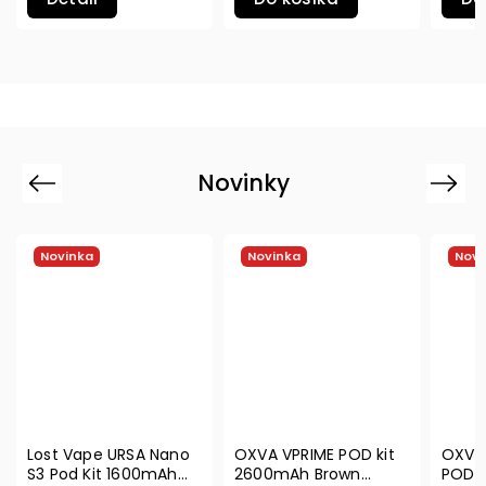
Novinky
Previous
Next
Novinka
Novinka
Novi
Lost Vape URSA Nano
OXVA VPRIME POD kit
OXVA 
S3 Pod Kit 1600mAh
2600mAh Brown
POD k