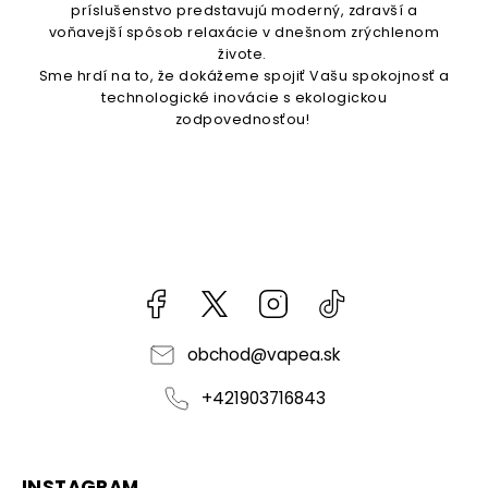
príslušenstvo predstavujú moderný, zdravší a
voňavejší spôsob relaxácie v dnešnom zrýchlenom
živote.
Sme hrdí na to, že dokážeme spojiť Vašu spokojnosť a
technologické inovácie s ekologickou
zodpovednosťou!
Facebook
kzifcak85131
Instagram
@vapea.slovensk
obchod
@
vapea.sk
+421903716843
INSTAGRAM