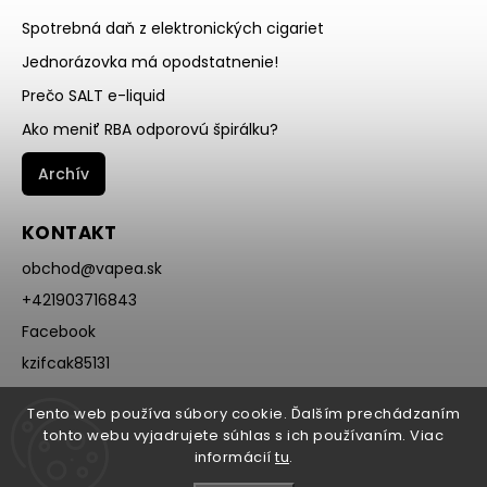
Spotrebná daň z elektronických cigariet
Jednorázovka má opodstatnenie!
Prečo SALT e-liquid
Ako meniť RBA odporovú špirálku?
Archív
KONTAKT
obchod
@
vapea.sk
+421903716843
Facebook
kzifcak85131
Instagram
Tento web používa súbory cookie. Ďalším prechádzaním
@vapea.slovensko
tohto webu vyjadrujete súhlas s ich používaním. Viac
informácií
tu
.