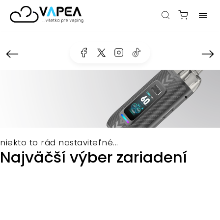
Facebook
kzifcak85131
Instagram
@vapea.slovensko
niekto to rád nastaviteľné...
Najväčší výber zariadení