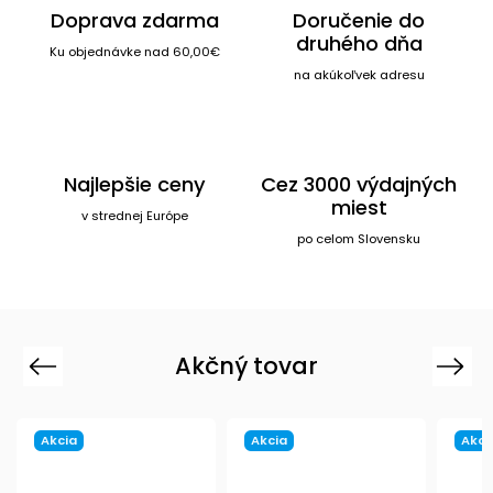
Doprava zdarma
Doručenie do
druhého dňa
Ku objednávke nad 60,00€
na akúkoľvek adresu
Najlepšie ceny
Cez 3000 výdajných
miest
v strednej Európe
po celom Slovensku
Akčný tovar
Previous
Next
Akcia
Akcia
Akci