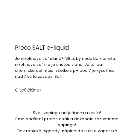
Prečo SALT e-liquid
Je nikotinová soľ slaná? NIE...aby nedošlo k omylu,
nikotinová soľ nie je chuťou slaná. Je to iba
chemická definícia; všetko s pH pod 7 je kyselina,
nad 7 sú to zásady. Soli...
Čítať článok
Svet vapingu na jednom mieste!
Sme nadšení profesionáli a dokonale rozumieme
vapingu!
Elektronické cigarety, náplne do nich a vaperské