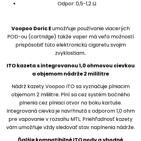
Odpor: 0,5-1,2 Ω
Voopoo Doric E
umožňuje používanie viacerých
POD-ou (cartridge) takže vaper má veľa možností
prispôsobiť túto elektronickú cigaretu svojim
zvyklostiam..
ITO kazeta s integrovanou 1,0 ohmovou cievkou
a objemom nádrže 2 mililitre
Nádrž kazety Voopoo ITO sa vyznačuje plniacim
objemom 2 mililitre. Plní sa cez systém bočného
plnenia cez plniaci otvor na boku kartuše.
Integrovaná cievka je navrhnutá s odporom 1,0 ohm
pre vapovanie v rozsahu MTL. Priehľadnosť kazety
vám umožňuje vždy sledovať stav naplnenia nádrže.
Ďalšie kompatibilné ITO pody a vhodné