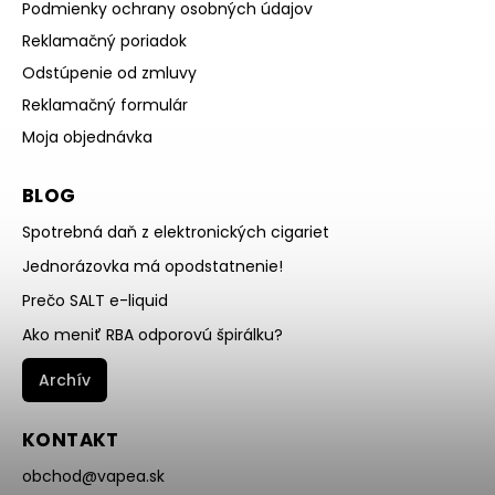
Podmienky ochrany osobných údajov
Reklamačný poriadok
Odstúpenie od zmluvy
Reklamačný formulár
Moja objednávka
BLOG
Spotrebná daň z elektronických cigariet
Jednorázovka má opodstatnenie!
Prečo SALT e-liquid
Ako meniť RBA odporovú špirálku?
Archív
KONTAKT
obchod
@
vapea.sk