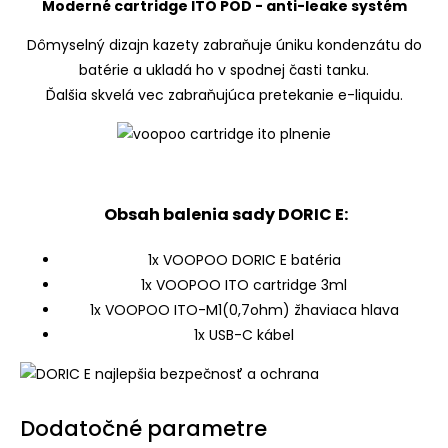
Moderné cartridge ITO POD - anti-leake systém
Dômyselný dizajn kazety zabraňuje úniku kondenzátu do
batérie a ukladá ho v spodnej časti tanku.
Ďalšia skvelá vec zabraňujúca pretekanie e-liquidu.
Obsah balenia sady DORIC E:
1x VOOPOO DORIC E batéria
1x VOOPOO ITO cartridge 3ml
1x VOOPOO ITO-M1(0,7ohm) žhaviaca hlava
1x USB-C kábel
Dodatočné parametre