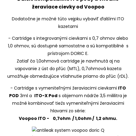
žeraviace cievky od Voopoo
Dodatočne je možné túto vejpku vybaviť ďalšími ITO
kazetami
- Cartridge s integrovanými cievkami s 0,7 ohmov alebo
1,0 ohmov, sú dostupné samostatne a sú kompatibilné s
prístrojom DORIC E.
Zatiaľ čo 1,0ohmová cartridge je navrhnutá aj na
vapovanie z úst do pľúc (MTL), 0,7ohmová kazeta
umožňuje obmedzujúce vtiahnutie priamo do pľúc (rDL).
- Cartridge s vymeniteľnými žeraviacimi cievkami
ITO
POD
3ml a
ITO-X Pod
s objemom nádrže 3,5 mililitra je
možné kombinovať tiežs vymeniteľnými žeraviacimi
hlavami zo série:
Voopoo ITO - 0,7ohm / 1,0ohm / 1,2 ohmu.