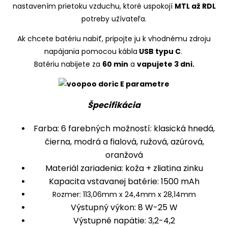
nastavením prietoku vzduchu, ktoré uspokojí
MTL až RDL
potreby užívateľa.
Ak chcete batériu nabiť, pripojte ju k vhodnému zdroju
napájania pomocou kábla
USB typu C
.
Batériu nabijete za
60 min
a
vapujete 3 dni.
Špecifikácia
Farba: 6 farebných možností: klasická hnedá,
čierna, modrá a fialová, ružová, azúrová,
oranžová
Materiál zariadenia: koža + zliatina zinku
Kapacita vstavanej batérie: 1500 mAh
Rozmer: 113,06mm x 24,4mm x 28,14mm
Výstupný výkon: 8 W-25 W
Výstupné napätie: 3,2-4,2