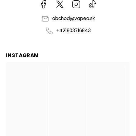
Facebook
kzifcak85131
Instagram
@vapea.slovensk
obchod
@
vapea.sk
+421903716843
INSTAGRAM