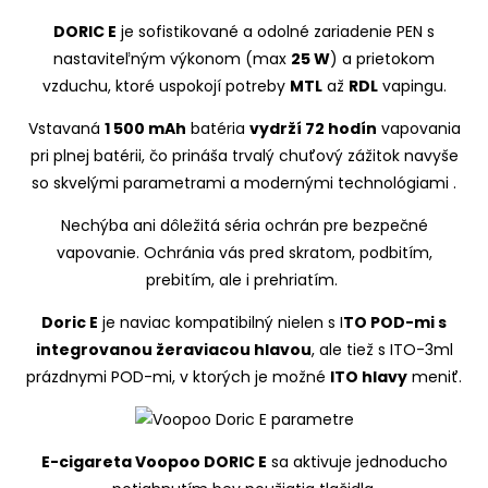
DORIC E
je sofistikované a odolné zariadenie PEN s
nastaviteľným výkonom (max
25 W
) a prietokom
vzduchu, ktoré uspokojí potreby
MTL
až
RDL
vapingu.
Vstavaná
1 500 mAh
batéria
vydrží 72 hodín
vapovania
pri plnej batérii, čo prináša trvalý chuťový zážitok
navyše
so skvelými parametrami a modernými technológiami .
Nechýba ani dôležitá séria ochrán pre bezpečné
vapovanie. Ochránia vás pred skratom, podbitím,
prebitím, ale i prehriatím.
Doric E
je naviac kompatibilný nielen s I
TO POD-mi s
integrovanou žeraviacou hlavou
, ale tiež s ITO-3ml
prázdnymi POD-mi, v ktorých je možné
ITO hlavy
meniť.
E-cigareta Voopoo DORIC E
sa aktivuje jednoducho