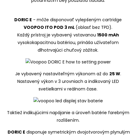
potiahnutím bey použiatia tlačidla.
DORIC E
- môže disponovať vylepšeným cartridge
VOOPOO ITO POD 3 mL
(oblasť bez TPD).
Každý prístroj je vybavený vstavanou
1500 mAh
vysokokapacitnou batériou, prináša užívateľom
dlhotrvajúci chuťový zážitok.
Je vybavený nastaviteľným výkonom až do
25 W
.
Nastavený výkon v 3 urovniach a indikovaný LED
svetielkami v reálnom čase.
Taktiež indikujúcimi napájanie a úroveň batérie farebným
rozlíšením.
DORIC E
disponuje symetrickým dvojotvorovým plynulým