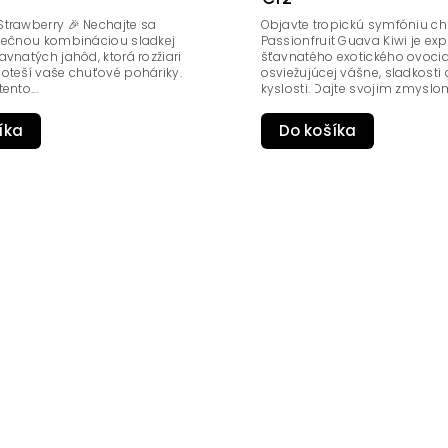
trawberry 🎉 Nechajte sa
Objavte tropickú symfóniu chu
inečnou kombináciou sladkej
Passionfruit Guava Kiwi je exp
avnatých jahôd, ktorá rozžiari
šťavnatého exotického ovoci
oteší vaše chuťové poháriky.
osviežujúcej vášne, sladkosti
ento...
kyslosti. Dajte svojim zmyslom
íka
Do košíka