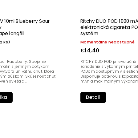
V 10ml Blueberry Sour
Ritchy DUO POD 1000 mA
y
elektronická cigareta P
e longfill
systém
(2 ks)
Momentálne nedostupné
€14,40
our Raspberry: Spojenie
RITCHY DUO POD je revolučn
 malín s jemným dotykom
zariadenie s výkonným plnit
vytvára unikátnu chuť, ktorá
PODom dostupným v šiestich
ždým dúškom. Skúsenosť chutí,
Disponuje batériou s kapacit
oveň svieža a...
mAh a maximálnym výkonom 
íka
Detail