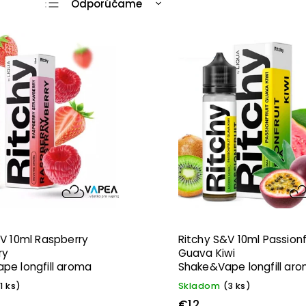
Odporúčame
Najlacnejšie
Najdrahšie
Najpredávanejšie
Abecedne
V 10ml Raspberry
Ritchy S&V 10ml Passionf
ry
Guava Kiwi
pe longfill aroma
Shake&Vape longfill ar
1 ks)
Skladom
(3 ks)
€12