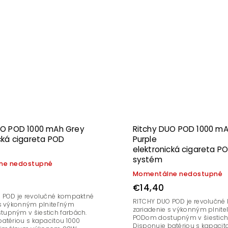
UO POD 1000 mAh Grey
Ritchy DUO POD 1000 m
cká cigareta POD
Purple
elektronická cigareta P
systém
ne nedostupné
Momentálne nedostupné
€14,40
 POD je revolučné kompaktné
RITCHY DUO POD je revolučn
 s výkonným plniteľným
zariadenie s výkonným plnit
upným v šiestich farbách.
PODom dostupným v šiestich
atériou s kapacitou 1000
Disponuje batériou s kapacit