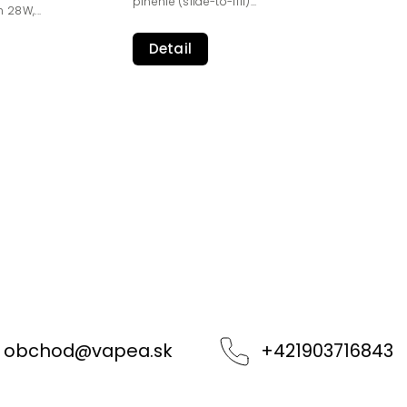
plnenie (slide-to-fill)...
28W,...
Detail
obchod
@
vapea.sk
+421903716843