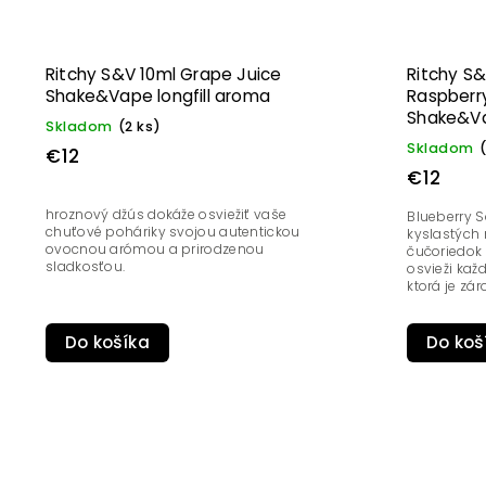
Ritchy S&V 10ml Grape Juice
Ritchy S&
Shake&Vape longfill aroma
Raspberr
Shake&Vap
Skladom
(2 ks)
Skladom
€12
€12
hroznový džús dokáže osviežiť vaše
Blueberry S
chuťové poháriky svojou autentickou
kyslastých
ovocnou arómou a prirodzenou
čučoriedok 
sladkosťou.
osvieži ka
ktorá je zár
Do košíka
Do koš