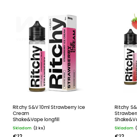
Ritchy S&V 10ml Strawberry Ice
Ritchy S&
Cream
Strawber
Shake&Vape longfill
Shake&Va
Skladom
(2 ks)
Skladom
(
€12
€12