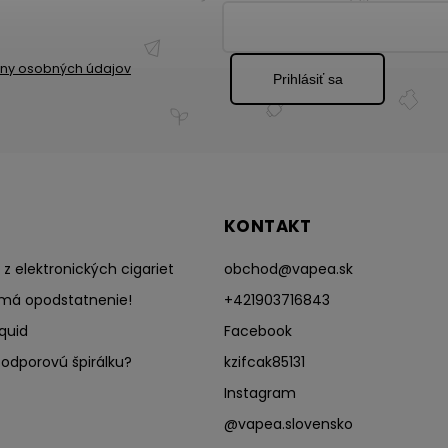
ny osobných údajov
Prihlásiť sa
KONTAKT
z elektronických cigariet
obchod
@
vapea.sk
má opodstatnenie!
+421903716843
quid
Facebook
odporovú špirálku?
kzifcak85131
Instagram
@vapea.slovensko