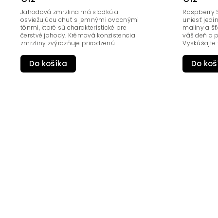
Jahodová zmrzlina má sladkú a
Raspberry S
osviežujúcu chuť s jemnými ovocnými
uniesť jed
tónmi, ktoré sú charakteristické pre
maliny a šť
čerstvé jahody. Krémová konzistencia
váš deň a p
zmrzliny zvýrazňuje prirodzenú...
Vyskúšajte t
Do košíka
Do koš