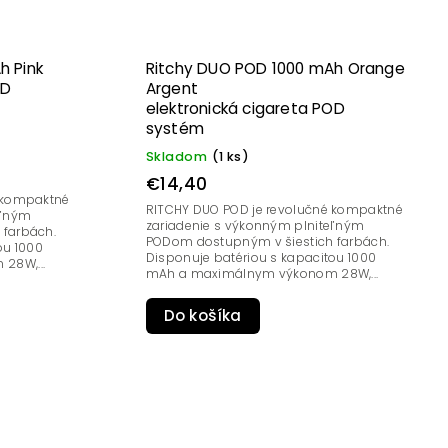
h Pink
Ritchy DUO POD 1000 mAh Orange
OD
Argent
elektronická cigareta POD
systém
Skladom
(1 ks)
€14,40
é kompaktné
RITCHY DUO POD je revolučné kompaktné
eľným
zariadenie s výkonným plniteľným
 farbách.
PODom dostupným v šiestich farbách.
ou 1000
Disponuje batériou s kapacitou 1000
28W,...
mAh a maximálnym výkonom 28W,...
Do košíka