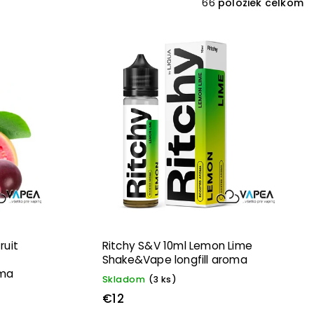
66
položiek celkom
ruit
Ritchy S&V 10ml Lemon Lime
Shake&Vape longfill aroma
oma
Skladom
(3 ks)
€12