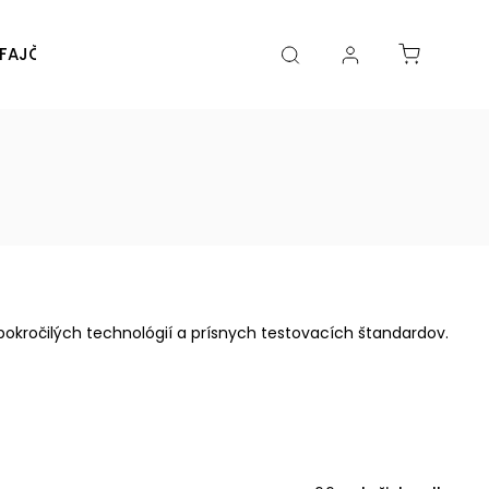
FAJČENIA
DIY
DOPLNKY
Značky
okročilých technológií a prísnych testovacích štandardov.