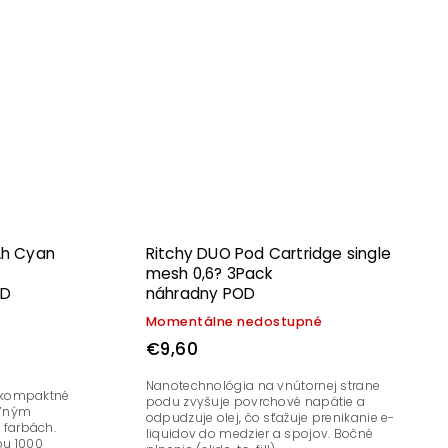
Ah Cyan
Ritchy DUO Pod Cartridge single
mesh 0,6? 3Pack
OD
náhradny POD
Momentálne nedostupné
€9,60
Nanotechnológia na vnútornej strane
é kompaktné
podu zvyšuje povrchové napätie a
eľným
odpudzuje olej, čo sťažuje prenikanie e-
 farbách.
liquidov do medzier a spojov. Bočné
ou 1000