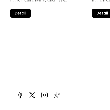
mAh a maximálnym výkonom 28W,...
mAh a maxi
Detail
Detail
Facebook
kzifcak85131
Instagram
@vapea.slovensko