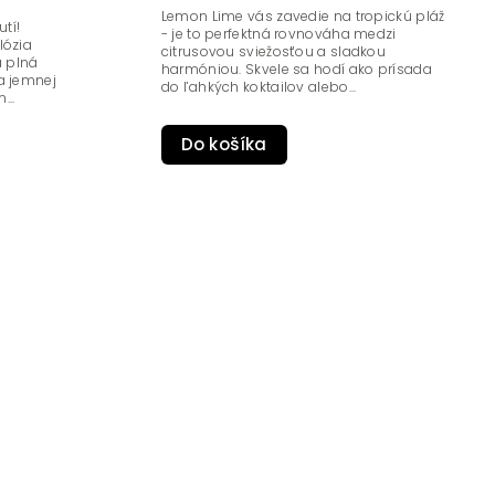
Lemon Lime vás zavedie na tropickú pláž
tí!
- je to perfektná rovnováha medzi
lózia
citrusovou sviežosťou a sladkou
a plná
harmóniou. Skvele sa hodí ako prísada
 a jemnej
do ľahkých koktailov alebo...
...
Do košíka