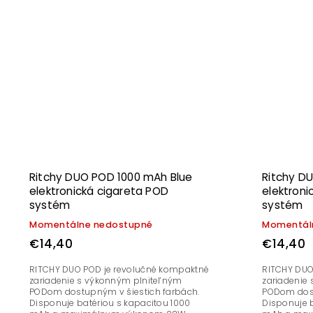
Ritchy DUO POD 1000 mAh Blue
Ritchy D
elektronická cigareta POD
elektroni
systém
systém
Momentálne nedostupné
Momentál
€14,40
€14,40
RITCHY DUO POD je revolučné kompaktné
RITCHY DUO
zariadenie s výkonným plniteľným
zariadenie
PODom dostupným v šiestich farbách.
PODom dost
Disponuje batériou s kapacitou 1000
Disponuje b