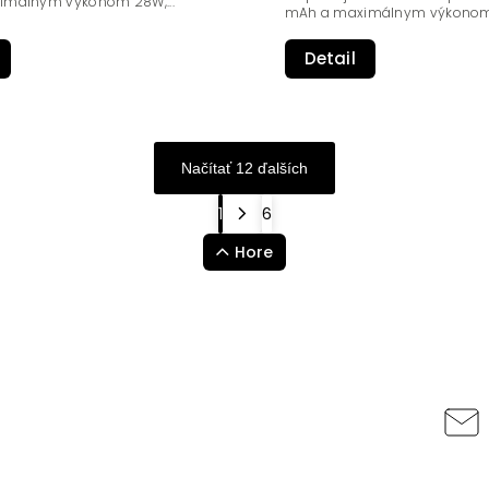
málnym výkonom 28W,...
mAh a maximálnym výkonom 
Detail
Načítať 12 ďalších
1
6
Hore