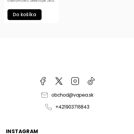
clearomizéru GeekVape Zeus
Do košíka
Facebook
kzifcak85131
Instagram
@vapea.slovensk
obchod
@
vapea.sk
+421903716843
INSTAGRAM