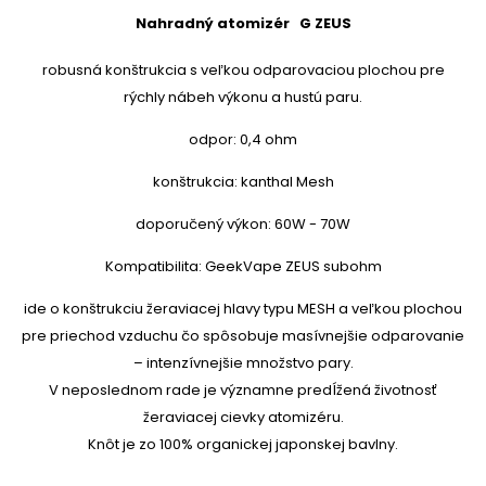
Nahradný atomizér G ZEUS
robusná konštrukcia s veľkou odparovaciou plochou pre
rýchly nábeh výkonu a hustú paru.
odpor: 0,4 ohm
konštrukcia: kanthal Mesh
doporučený výkon: 60W - 70W
Kompatibilita: GeekVape ZEUS subohm
ide o konštrukciu žeraviacej hlavy typu MESH a veľkou plochou
pre priechod vzduchu čo spôsobuje masívnejšie odparovanie
– intenzívnejšie množstvo pary.
V neposlednom rade je významne predĺžená životnosť
žeraviacej cievky atomizéru.
Knôt je zo 100% organickej japonskej bavlny.