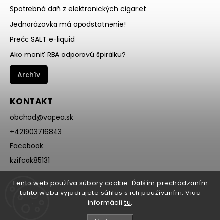
Spotrebná daň z elektronických cigariet
Jednorázovka má opodstatnenie!
Prečo SALT e-liquid
Ako meniť RBA odporovú špirálku?
Archív
KONTAKT
obchod
@
vapea.sk
+421903716843
Facebook
kzifcak85131
Instagram
Tento web používa súbory cookie. Ďalším prechádzaním
@vapea.slovensko
tohto webu vyjadrujete súhlas s ich používaním. Viac
informácií
tu
.