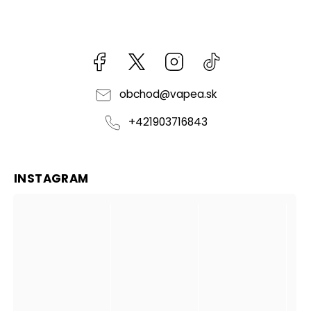
Facebook
kzifcak85131
Instagram
@vapea.slovensk
obchod
@
vapea.sk
+421903716843
INSTAGRAM