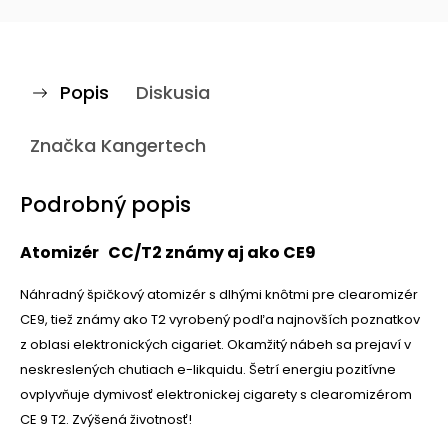
Popis
Diskusia
Značka
Kangertech
Podrobný popis
Atomizér CC/T2 známy aj ako CE9
Náhradný špičkový atomizér s dlhými knôtmi pre clearomizér
CE9, tiež známy ako T2 vyrobený podľa najnovších poznatkov
z oblasi elektronických cigariet. Okamžitý nábeh sa prejaví v
neskreslených chutiach e-likquidu. Šetrí energiu pozitívne
ovplyvňuje dymivosť elektronickej cigarety s clearomizérom
CE 9 T2. Zvýšená životnosť!