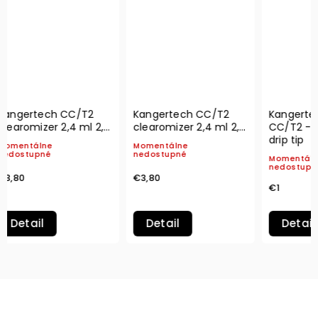
Kangertech CC/T2
Kangertech CC/T2
Kange
clearomizer 2,4 ml 2,2
clearomizer 2,4 ml 2,2
CC/T2
ohm - modrý
ohm - čierny
drip t
Momentálne
Momentálne
nedostupné
nedostupné
Momen
nedos
€3,80
€3,80
€1
Detail
Detail
De