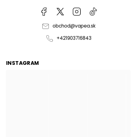
Facebook
kzifcak85131
Instagram
@vapea.slovensk
obchod
@
vapea.sk
+421903716843
INSTAGRAM