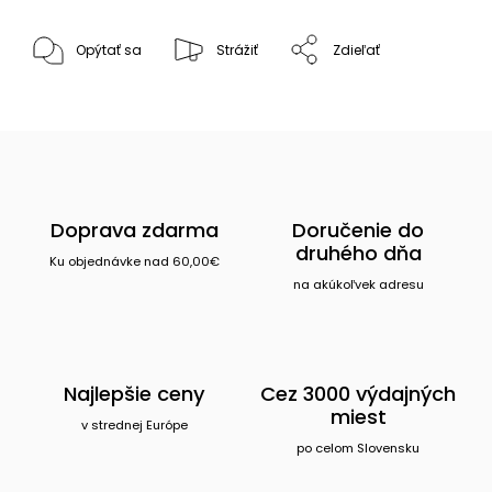
Opýtať sa
Strážiť
Zdieľať
Doprava zdarma
Doručenie do
druhého dňa
Ku objednávke nad 60,00€
na akúkoľvek adresu
Najlepšie ceny
Cez 3000 výdajných
miest
v strednej Európe
po celom Slovensku