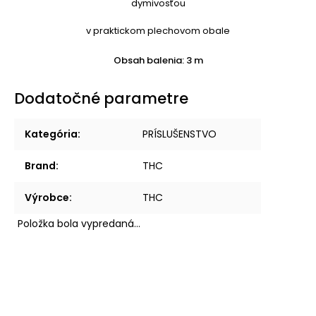
dymivosťou
v praktickom plechovom obale
Obsah balenia: 3 m
Dodatočné parametre
Kategória
:
PRÍSLUŠENSTVO
Brand
:
THC
Výrobce
:
THC
Položka bola vypredaná…