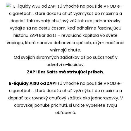
Vydajte sa na cestu časom, keď odhalíme fascinujúcu
históriu ZAP! Bar Salts – revolučná kapitola vo svete
vapingu, ktorá nanovo definovala spôsob, akým nadšenci
vnímajú chute.
Od svojich skromných začiatkov až po sučasnosť v
odvetví e-liquidov,
ZAP! Bar Salts má strhujúci príbeh.
E-liquidy AISU od ZAP!
sú vhodné na použitie v POD e-
cigaretách , ktoré dokážu chuť vyžmýkať do maxima a
dopriať tak rovnaký chuťový zážitok ako jednorazovky. V
obrovskej ponuke príchutí, si určite vyberiete svoju
obľúbenú.