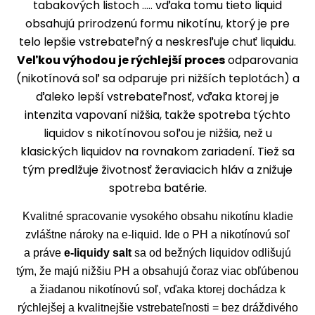
tabakových listoch ..... vďaka tomu tieto liquid
obsahujú prirodzenú formu nikotínu, ktorý je pre
telo lepšie vstrebateľný a neskresľuje chuť liquidu.
Veľkou výhodou je rýchlejší proces
odparovania
(nikotínová soľ sa odparuje pri nižších teplotách) a
ďaleko lepší vstrebateľnosť, vďaka ktorej je
intenzita vapovaní nižšia, takže spotreba týchto
liquidov s nikotínovou soľou je nižšia, než u
klasických liquidov na rovnakom zariadení. Tiež sa
tým predlžuje životnosť žeraviacich hláv a znižuje
spotreba batérie.
Kvalitné spracovanie vysokého obsahu nikotínu kladie
zvláštne nároky na e-liquid. Ide o PH a nikotínovú soľ
a práve
e-liquidy salt
sa od bežných liquidov odlišujú
tým, že majú nižšiu PH a obsahujú čoraz viac obľúbenou
a žiadanou nikotínovú soľ, vďaka ktorej dochádza k
rýchlejšej a kvalitnejšie vstrebateľnosti = bez dráždivého