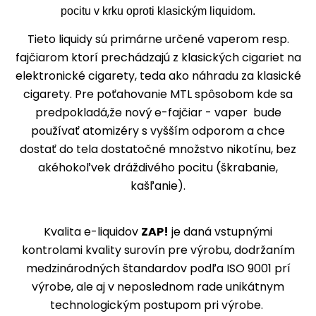
pocitu v krku oproti klasickým liquidom.
Tieto liquidy sú primárne určené vaperom resp.
fajčiarom ktorí prechádzajú z klasických cigariet na
elektronické cigarety, teda ako náhradu za klasické
cigarety. Pre poťahovanie MTL spôsobom kde sa
predpokladá,že nový e-fajčiar - vaper bude
používať atomizéry s vyšším odporom a chce
dostať do tela dostatočné množstvo nikotínu, bez
akéhokoľvek dráždivého pocitu (škrabanie,
kašľanie).
Kvalita e-liquidov
ZAP!
je daná vstupnými
kontrolami kvality surovín pre výrobu, dodržaním
medzinárodných štandardov podľa ISO 9001 prí
výrobe, ale aj v neposlednom rade unikátnym
technologickým postupom pri výrobe.