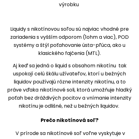
výrobku
Liquidy s nikotínovou soľou sú najviac vhodné pre
zariadenia s vyšším odporom (1ohm a viac), POD
systémy a štýl poťahovanie ústa-pľúca, ako u
klasického fajčenia (MTL).
Aj keď sa jedná o liquid s obsahom nikotínu tak
uspokojí celú škálu užívateľov, ktorí u bežných
liquidov používajú rôzne intenzity nikotínu, a to
práve vďaka nikotínové soli, ktorá umožňuje hladký
poťah bez dráždivých pocitov a vnímanie intenzity
nikotínu je odlišné, než u bežných liquidov.
Prečo nikotínová soľ?
V prírode sa nikotínové soľ voľne vyskytuje v