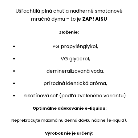
Ušľachtilá plná chuť a nadherné smotanové
mračná dymu – to je
ZAP! AISU
Zloženie:
PG propylénglykol,
VG glycerol,
demineralizovaná voda,
prírodná identická aróma,
nikotínová soľ (podľa zvoleného variantu).
Optimálne dávkovanie e-liquidu:
Neprekračujte maximálnu dennú dávku náplne (e-liquid).
Výrobok nie je určený: