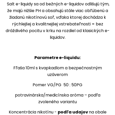
Salt e-liquidy sa od bežných e-liquidov odlišujú tým,
že majú nižšie PH a obsahujú stále viac obľúbenú a
žiadanú nikotínovú soľ, vďaka ktorej dochádza k
rýchlejšej a kvalitnejšej vstrebateľnosti = bez
dráždivého pocitu v krku na rozdiel od klasických e-
liquidov.
Parametre e-liquidu:
Fľaša 10ml s kvapkadlom a bezpečnostným
uzáverom
Pomer VG/PG 50 : 50PG
potravinárska/medicínska aróma – podľa
zvoleného variantu
Koncentrácia nikotínu -
podľa udajov
na obale