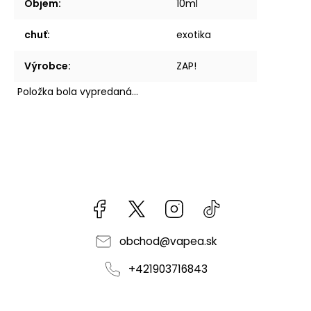
Objem
:
10ml
chuť
:
exotika
Výrobce
:
ZAP!
Položka bola vypredaná…
Facebook
kzifcak85131
Instagram
@vapea.slovensk
obchod
@
vapea.sk
+421903716843