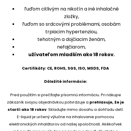
ľuďom citlivým na nikotín a iné inhalačné
zložky,
ľuďom so srdcovými problémami, osobám
trpiacim hypertenziou,
tehotným a dojčiacim ženám,
nefajčiarom,
užívateľom mladším ako 18 rokov.
Certifikáty: CE, ROHS, SGS, ISO, MSDS, FDA
Dôležité informácie:
Pred použitím si prečítajte písomnú informáciu. Pri nákupe
zákazník svojou objednávkou potvrdzuje a
prehlasuje, že je
starší ako 18 rokov
. Skladujte mimo dosahu a dohľadu detí.
E-liquid je určený výlučne na inhalovanie pomocou
elektronických inhalátorov od našej spoločnosti. Akékoľvek