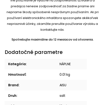
iné používanie je výlučne na zodpovednosť užívateľa a
predajca nenesie zodpovednosť za žiadne priame ani
nepriame škody spôsobené nesprávnym používaním. Ak pri
používaní elektronického inhalátora spozorujete akékoľvek
nepriaznivé účinky, okamžite prerušte používanie výrobku a
kontaktujte nás.
Spotrebujte maximálne do 12 mesiacov od otvorenia.
Dodatočné parametre
Kategória
:
NÁPLNE
Hmotnosť
:
0.01 kg
Brand
:
AISU
Druh
:
salt