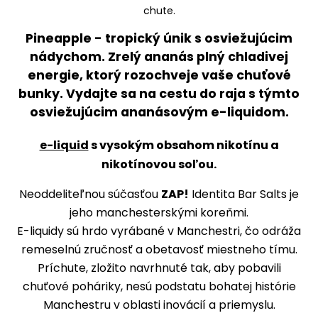
Pineapple - tropický únik s osviežujúcim
nádychom. Zrelý ananás plný chladivej
energie, ktorý rozochveje vaše chuťové
bunky. Vydajte sa na cestu do raja s týmto
osviežujúcim ananásovým e-liquidom.
e-liquid
s vysokým obsahom nikotínu a
nikotínovou soľou.
Neoddeliteľnou súčasťou
ZAP!
Identita Bar Salts je
jeho manchesterskými koreňmi.
E-liquidy sú hrdo vyrábané v Manchestri, čo odráža
remeselnú zručnosť a obetavosť miestneho tímu.
Príchute, zložito navrhnuté tak, aby pobavili
chuťové poháriky, nesú podstatu bohatej histórie
Manchestru v oblasti inovácií a priemyslu.