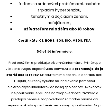
ľuďom so srdcovými problémami, osobám
trpiacim hypertenziou,
tehotným a dojčiacim ženám,
nefajčiarom,
užívateľom mladším ako 18 rokov.
Certifikáty: CE, ROHS, SGS, ISO, MSDS, FDA
Dôležité informácie:
Pred použitím si prečítajte písomnú informáciu. Pri nákupe
zákazník svojou objednávkou potvrdzuje a
prehlasuje, že je
starší ako 18 rokov
. Skladujte mimo dosahu a dohľadu detí.
E-liquid je určený výlučne na inhalovanie pomocou
elektronických inhalátorov od našej spoločnosti. Akékoľvek
iné používanie je výlučne na zodpovednosť užívateľa a
predajca nenesie zodpovednosť za žiadne priame ani
nepriame škody spôsobené nesprávnym používaním. Ak pri