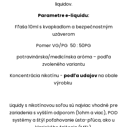
liquidov.
Parametre e-liquidu:
Fľaša 10ml s kvapkadlom a bezpečnostným
uzáverom
Pomer VG/PG 50 : 50PG
potravinárska/medicínska aróma – podľa
zvoleného variantu
Koncentrácia nikotínu -
podľa udajov
na obale
výrobku
Liquidy s nikotínovou soľou sú najviac vhodné pre
zariadenia s vyšším odporom (1ohm a viac), POD
systémy a štýl poťahovanie ústa-pľúca, ako u