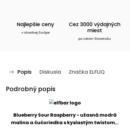
Najlepšie ceny
Cez 3000 výdajných
miest
v strednej Európe
po celom Slovensku
Popis
Diskusia
Značka
ELFLIQ
Podrobný popis
Blueberry Sour Raspberry - užasná modrá
malina a čučoriedka s kyslastým twistom...