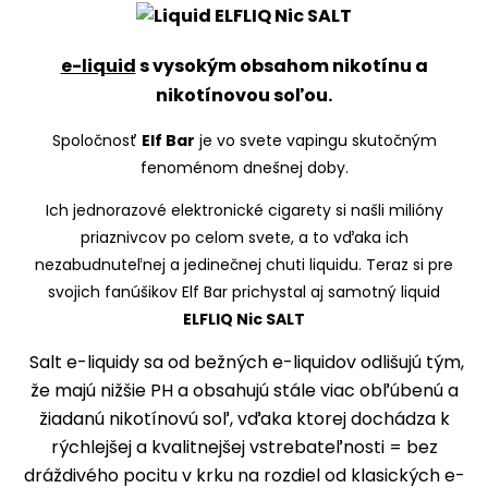
e-liquid
s vysokým obsahom nikotínu a
nikotínovou soľou.
Spoločnosť
Elf Bar
je vo svete vapingu skutočným
fenoménom dnešnej doby.
Ich jednorazové elektronické cigarety si našli milióny
priaznivcov po celom svete, a to vďaka ich
nezabudnuteľnej a jedinečnej chuti liquidu. Teraz si pre
svojich fanúšikov Elf Bar prichystal aj samotný liquid
ELFLIQ Nic SALT
Salt e-liquidy sa od bežných e-liquidov odlišujú tým,
že majú nižšie PH a obsahujú stále viac obľúbenú a
žiadanú nikotínovú soľ, vďaka ktorej dochádza k
rýchlejšej a kvalitnejšej vstrebateľnosti = bez
dráždivého pocitu v krku na rozdiel od klasických e-