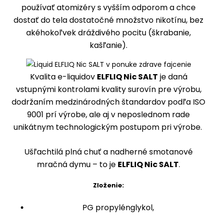
používať atomizéry s vyšším odporom a chce
dostať do tela dostatočné množstvo nikotínu, bez
akéhokoľvek dráždivého pocitu (škrabanie,
kašľanie).
Kvalita e-liquidov
ELFLIQ Nic SALT
je daná
vstupnými kontrolami kvality surovín pre výrobu,
dodržaním medzinárodných štandardov podľa ISO
9001 prí výrobe, ale aj v neposlednom rade
unikátnym technologickým postupom pri výrobe.
Ušľachtilá plná chuť a nadherné smotanové
mračná dymu – to je
ELFLIQ Nic SALT
.
Zloženie:
PG propylénglykol,