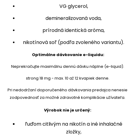
VG glycerol,
demineralizovaná voda,
prírodná identická aróma,
nikotínová soľ (podľa zvoleného variantu).
Optimálne dávkovanie e-liquidu:
Neprekračujte maximálnu dennú dávku náplne (e-liquid).
strong 18 mg - max. 10 až 12 kvapiek denne.
Pri nedodržaní doporučeného dávkovania predajca nenesie
zodpovednosť za možné zdravotné komplikácie užívateľa.
Výrobok nie je určený:
ľuďom citlivým na nikotín a iné inhalačné
zložky,