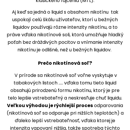
klasického fajčenia (MTL).
Aj keď sa jedná o liquid s obsahom nikotínu tak
uspokojí celú škálu užívateľov, ktorí u bežných
liquidov používajú rôzne intenzity nikotínu, a to
práve vďaka nikotínové soli, ktorá umožňuje hladký
poťah bez dráždivých pocitov a vnímanie intenzity
nikotínu je odlišné, než u bežných liquidov.
Prečo nikotínová soľ?
V prírode sa nikotínové soľ voľne vyskytuje v
tabakových listoch ..... vďaka tomu tieto liquid
obsahujú prirodzenú formu nikotínu, ktorý je pre
telo lepšie vstrebateľný a neskresľuje chuť liquidu.
Veľkou výhodou je rýchlejší proces
odparovania
(nikotínová soľ sa odparuje pri nižších teplotách) a
ďaleko lepší vstrebateľnosť, vďaka ktorej je
intenzita vapovaní nižšia, takže spotreba týchto