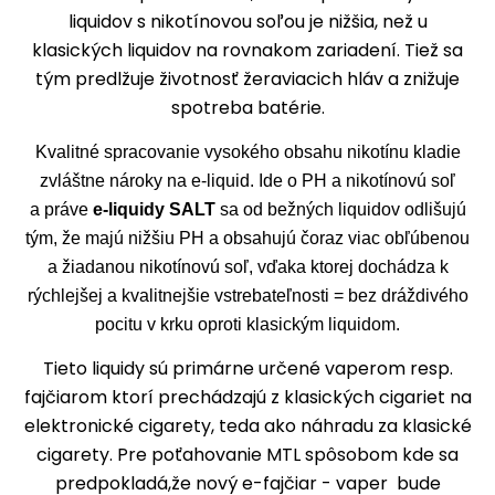
liquidov s nikotínovou soľou je nižšia, než u
klasických liquidov na rovnakom zariadení. Tiež sa
tým predlžuje životnosť žeraviacich hláv a znižuje
spotreba batérie.
Kvalitné spracovanie vysokého obsahu nikotínu kladie
zvláštne nároky na e-liquid. Ide o PH a nikotínovú soľ
a práve
e-liquidy SALT
sa od bežných liquidov odlišujú
tým, že majú nižšiu PH a obsahujú čoraz viac obľúbenou
a žiadanou nikotínovú soľ, vďaka ktorej dochádza k
rýchlejšej a kvalitnejšie vstrebateľnosti = bez dráždivého
pocitu v krku oproti klasickým liquidom.
Tieto liquidy sú primárne určené vaperom resp.
fajčiarom ktorí prechádzajú z klasických cigariet na
elektronické cigarety, teda ako náhradu za klasické
cigarety. Pre poťahovanie MTL spôsobom kde sa
predpokladá,že nový e-fajčiar - vaper bude