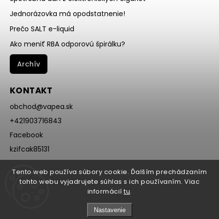
Jednorázovka má opodstatnenie!
Prečo SALT e-liquid
Ako meniť RBA odporovú špirálku?
Archív
KONTAKT
obchod
@
vapea.sk
+421903716843
Facebook
kzifcak85131
Instagram
Tento web používa súbory cookie. Ďalším prechádzaním
@vapea.slovensko
tohto webu vyjadrujete súhlas s ich používaním. Viac
informácií
tu
.
Nastavenie