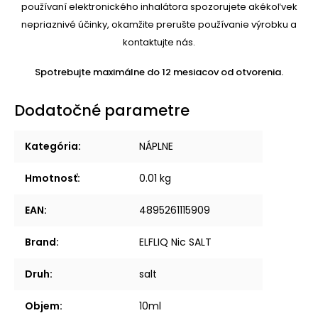
používaní elektronického inhalátora spozorujete akékoľvek
nepriaznivé účinky, okamžite prerušte používanie výrobku a
kontaktujte nás.
Spotrebujte maximálne do 12 mesiacov od otvorenia.
Dodatočné parametre
Kategória
:
NÁPLNE
Hmotnosť
:
0.01 kg
EAN
:
4895261115909
Brand
:
ELFLIQ Nic SALT
Druh
:
salt
Objem
:
10ml