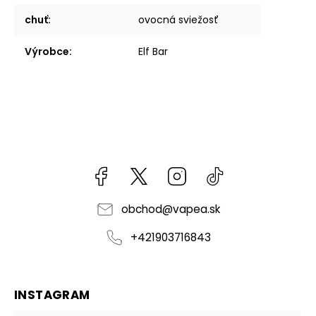
chuť
:
ovocná sviežosť
Výrobce
:
Elf Bar
Facebook
kzifcak85131
Instagram
@vapea.slovensk
obchod
@
vapea.sk
+421903716843
INSTAGRAM