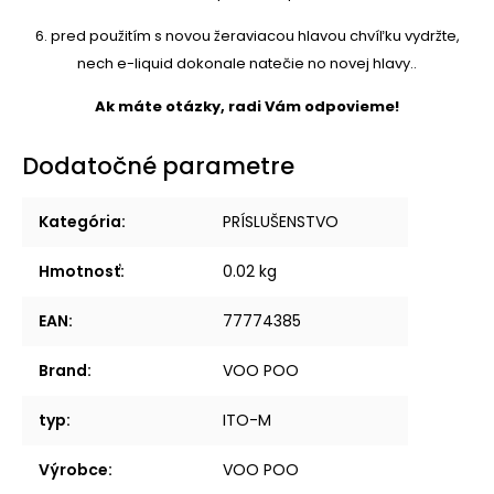
6. pred použitím s novou žeraviacou hlavou chvíľku vydržte,
nech e-liquid dokonale natečie no novej hlavy..
Ak máte otázky, radi Vám odpovieme!
Dodatočné parametre
Kategória
:
PRÍSLUŠENSTVO
Hmotnosť
:
0.02 kg
EAN
:
77774385
Brand
:
VOO POO
typ
:
ITO-M
Výrobce
:
VOO POO