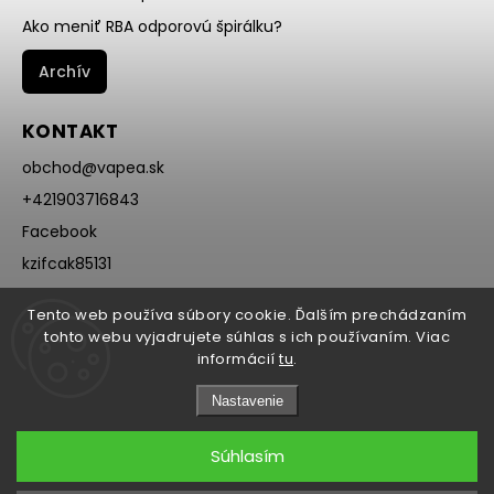
Ako meniť RBA odporovú špirálku?
Archív
KONTAKT
obchod
@
vapea.sk
+421903716843
Facebook
kzifcak85131
Instagram
Tento web používa súbory cookie. Ďalším prechádzaním
@vapea.slovensko
tohto webu vyjadrujete súhlas s ich používaním. Viac
informácií
tu
.
Nastavenie
Súhlasím
Copyright 2026
VAPEA.sk
. Všetky práva vyhradené.