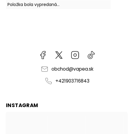
Položka bola vypredaná…
Facebook
kzifcak85131
Instagram
@vapea.slovensk
obchod
@
vapea.sk
+421903716843
INSTAGRAM