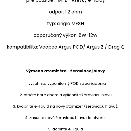
pre použitie : MTL - všetky e-liqidy
odpor: 1,2 ohm
typ: single MESH
odporúčaný výkon: 8W-12W
kompatibilita: Voopoo Argus POD/ Argus Z / Drag Q
Výmena atomizéra –žeraviacej hlavy
1. vytiahnite vypeniteľný POD zo zariadenia
2. otočte hore dnom a vytiahnite žeraviacu hlavu
3. kvapnite
e-liquid
na nový atomizér (žeraviacu hlavu).
4. zasunte novú žeraviacu hlavu do otvoru.
5. doplňte e-liquid