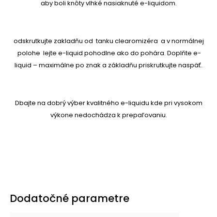
aby boli knôty vlhké nasiaknuté e-liquidom.
odskrutkujte zakladňu od tanku clearomizéra a v normálnej
polohe lejte
e-liquid
pohodlne ako do pohára.
Doplňte e-
liquid – maximálne po znak a
základňu priskrutkujte naspäť.
Dbajte na dobrý výber kvalitného e-liquidu kde pri vysokom
výkone nedochádza k prepaľovaniu.
Dodatočné parametre