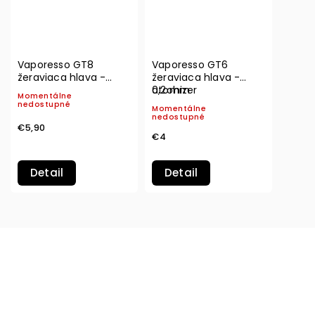
Vaporesso GT8
Vaporesso GT6
žeraviaca hlava -
žeraviaca hlava -
0,15ohm
0,2ohm
atomizer
Momentálne
nedostupné
Momentálne
nedostupné
€5,90
€4
Detail
Detail