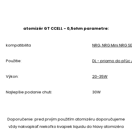
atomizér GT CCELL - 0,5ohm parametre:
kompatibilita
NRG, NRG Mini
NRG S
Použitie:
DL - priamo do pľúc
Výkon:
20-35W
Najlepšie podanie chuti:
30W
Doporučenie: pred prvým použitím atomizéru doporučujeme
vždy nakvapkať niekoľko kvapiek liquidu do hlavy atomizéra