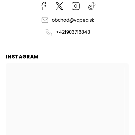
Facebook
kzifcak85131
Instagram
@vapea.slovensk
obchod
@
vapea.sk
+421903716843
INSTAGRAM