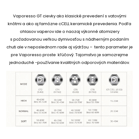
Vaporesso GT cievky ako klasické prevedení s vatovými
knôtmi a ako aj famózne cCELL keramické prevedenia. Podľa
ohlasov vaperov ide o naozaj výkonné atomizery
s požadovanou veľkou dymivosťou s nádherným podaním
chuti ale v neposlednom rade aj výdržou – tento parameter je
pre Vaporesso proste kľúčový. Tajomstvo je samozrejme
jednoduché -používanie kvalitných odporových materiálov.