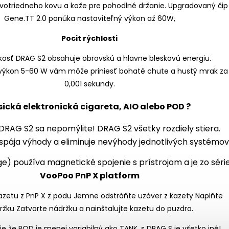
Pocit rýchlosti
kosť DRAG S2 obsahuje obrovskú a hlavne bleskovú energiu.
 výkon 5-60 W vám môže priniesť bohaté chute a hustý mrak za
0,001 sekundy.
sická elektronická cigareta, AIO alebo POD ?
RAG S2 sa nepomýlite! DRAG S2 všetky rozdiely stiera.
 spája výhody a eliminuje nevýhody jednotlivých systémov
ge) používa magnetické spojenie s prístrojom a je zo séri
VooPoo PnP X platform
vie že POD je menej variabilný ako TANK, s DRAG S je všetko iné!