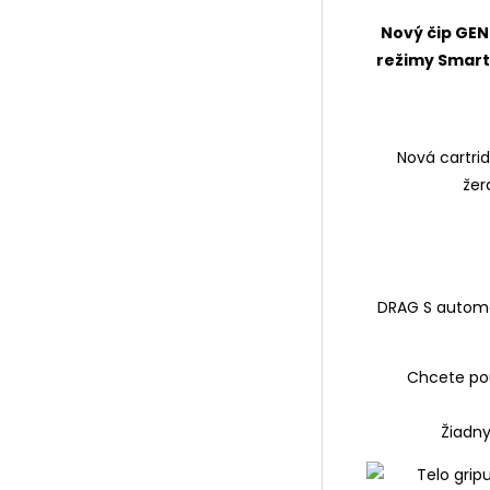
Nový čip GEN
režimy Smart,
Nová cartri
žer
DRAG S automat
Chcete pou
Žiadny