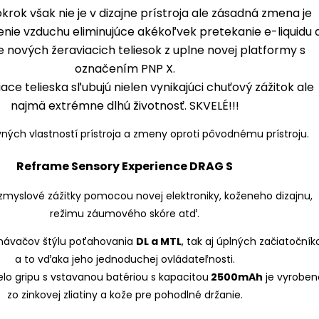
krok však nie je v dizajne prístroja ale zásadná zmena je
nie vzduchu eliminujúce akékoľvek pretekanie e-liquidu 
e nových žeraviacich teliesok z uplne novej platformy s
označením PNP X.
iace telieska sľubujú nielen vynikajúci chuťový zážitok ale
najmä extrémne dlhú životnosť. SKVELÉ!!!
Reframe Sensory Experience DRAG S
myslové zážitky pomocou novej elektroniky, koženeho dizajnu,
režimu záumového skóre atď.
yznávačov štýlu poťahovania
DL a MTL
, tak aj úplných začiatočník
a to vďaka jeho jednoduchej ovládateľnosti.
lo gripu s vstavanou batériou s kapacitou
2500mAh
je vyroben
zo zinkovej zliatiny a kože pre pohodlné držanie.