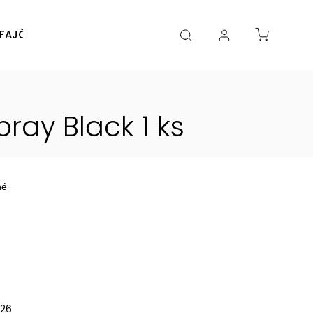
FAJČENIA
DIY
DOPLNKY
Značky
y Black 1 ks
né
026