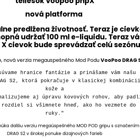
nová platforma
e, nová verzia megauspešného Mod Podu
VooPoo DRAG 
súvame hranice fantázie a prinášame vám našu
RAG S2, ktorá pokračuje v klasickej kombináci
kože a
malizujeme aj úpravu kovových rohov, aby padl
 rozdiel si všimnete hneď, ako ho vezmete do
ruky."