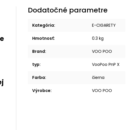
Dodatočné parametre
Kategória
:
E-CIGARETY
Hmotnosť
:
0.3 kg
Brand
:
VOO POO
typ
:
VooPoo PnP X
Farba
:
čierna
Výrobce
:
VOO POO