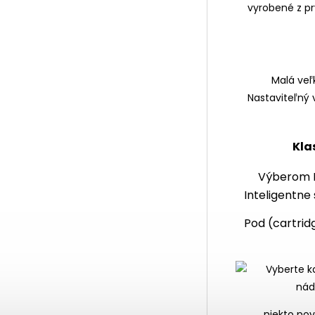
Malá veľ
Nastaviteľný
Kla
Výberom D
Inteligentne
Pod (cartrid
...niekto po