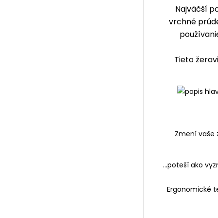
Najväčší po
vrchné prúde
používani
Tieto žerav
Zmení vaše z
...poteší ako v
Ergonomické te