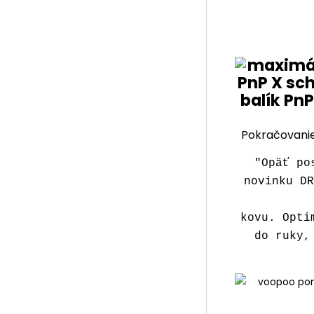
Pokračovani
"Opäť po
novinku D
kovu. Opti
do ruky,