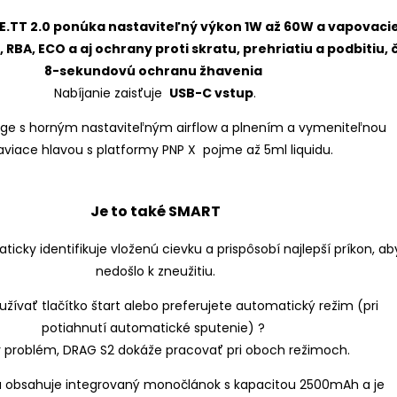
E.TT 2.0 ponúka nastaviteľný výkon 1W až 60W a vapovaci
 RBA, ECO a aj ochrany proti skratu, prehriatiu a podbitiu, č
8-sekundovú ochranu žhavenia
Nabíjanie zaisťuje
USB-C vstup
.
dge s horným nastaviteľným airflow a plnením a vymeniteľnou
aviace hlavou s platformy PNP X pojme až 5ml liquidu.
Je to také SMART
icky identifikuje vloženú cievku a prispôsobí najlepší príkon, ab
nedošlo k zneužitiu.
žívať tlačítko štart alebo preferujete automatický režim (pri
potiahnutí automatické sputenie) ?
 problém, DRAG S2 dokáže pracovať pri oboch režimoch.