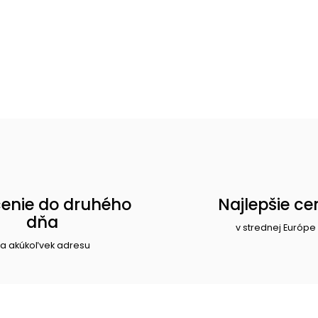
enie do druhého
Najlepšie ce
dňa
v strednej Európe
a akúkoľvek adresu