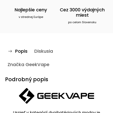
Najlepšie ceny
Cez 3000 výdajných
miest
v strednej Európe
po celom Slovensku
Popis
Diskusia
Značka
GeekVape
Podrobný popis
Uspieť v kategórií dvojbatériových modov je