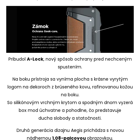
Pribudol
A-Lock
, nový spôsob ochrany pred nechceným
spustením.
Na boku prístroja sa vyníma plocha s krásne vyrytým
logom na dekoroch z brúseného kovu,
rafinovanou kožou
na boku.
So silikónovým vrchným
krytom a spodným dnom vyzerá
box mod úchvatne
a pohodlne, čo predstavuje
ducha
slobody a statočnosti.
Druhá generácia dizajnu Aegis prichádza s novou
nádhernou
1,08-palcovou
obrazovkou.