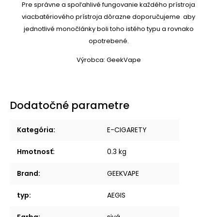
Pre správne a spoľahlivé fungovanie každého prístroja
viacbatériového prístroja dôrazne doporučujeme aby
jednotlivé monočlánky boli toho istého typu a rovnako
opotrebené.
Výrobca: GeekVape
Dodatočné parametre
Kategória
:
E-CIGARETY
Hmotnosť
:
0.3 kg
Brand
:
GEEKVAPE
typ
:
AEGIS