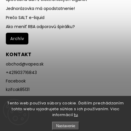
Jednorázovka má opodstatnenie!
Prečo SALT e-liquid
Ako meniť RBA odporovú špirálku?
Archív
KONTAKT
obchod
@
vapea.sk
+421903716843
Facebook
kzifcak85131
Instagram
Tento web používa súbory cookie. Ďalším prechádzaním
@vapea.slovensko
tohto webu vyjadrujete súhlas s ich používaním. Viac
informácií
tu
.
Nastavenie