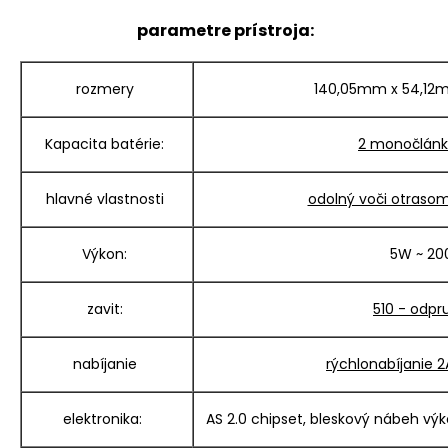
parametre prístroja:
rozmery
140,05mm x 54,12
Kapacita batérie:
2 monočlánk
hlavné vlastnosti
odolný voči otrasom
Výkon:
5W ~ 2
zavit:
510 - odpr
nabíjanie
rýchlonabíjanie 
elektronika:
AS 2.0 chipset, bleskový nábeh vý