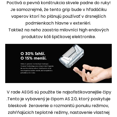
Poctivá a pevná konštrukcia skvele padne do ruky!
Je samozrejmé, že tento grip bude v hľadáčiku
vaperov ktorí ho plánujú používať v drsnejších
podmienkach hlavne v exteriéri.
Taktiež na neho zaostria milovníci high endových
produktov kôli špičkovej elektronike.
V rade AEGIS sú použite tie najsofistikovanejšie čipy
.Tento je vybavený je čipom AS 2.0, ktorý poskytuje
bleskové žeravenie a rozmanitú ponuku režimov,
zahŕňajúcich teplotné režimy, nastavenie vlastnej