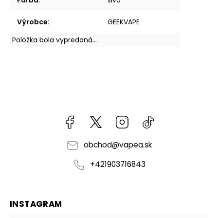
Farba
:
sivá
Výrobce
:
GEEKVAPE
Položka bola vypredaná…
Facebook
kzifcak85131
Instagram
@vapea.slovensk
obchod
@
vapea.sk
+421903716843
INSTAGRAM