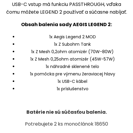
USB-C vstup má funkciu
PASSTHROUGH
, vďaka
čomu môžete LEGEND 2 používať a súčasne nabíjať.
Obsah balenia sady AEGIS LEGEND 2:
1x Aegis Legend 2 MOD
1x Z Subohm Tank
1x Z Mesh 0,2ohm atomizér (70W-80W)
1x Z Mesh 0,25ohm atomizér (45W-57W)
1x náhradné sklenené telo
1x pomôcka pre výmenu žeraviacej hlavy
1x USB-C kábel
1x príslušenstvo
Batérie nie sú súčasťou balenia.
Potrebujete 2 ks monočlánok 18650