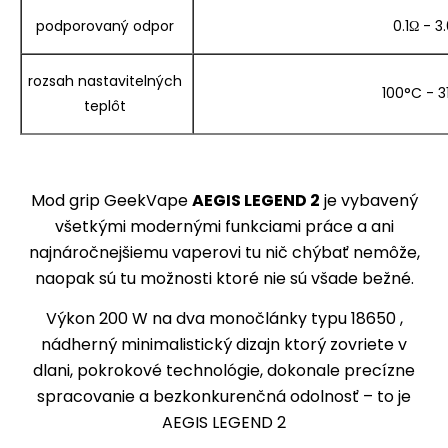
podporovaný odpor
0.1Ω - 3
rozsah nastavitelných
100°C - 3
teplôt
Mod grip GeekVape
AEGIS LEGEND 2
je vybavený
všetkými modernými funkciami práce a ani
najnáročnejšiemu vaperovi tu nič chýbať nemôže,
naopak sú tu možnosti ktoré nie sú všade bežné.
Výkon 200 W na dva monočlánky typu 18650 ,
nádherný minimalistický dizajn ktorý zovriete v
dlani, pokrokové technológie, dokonale precízne
spracovanie a bezkonkurenčná odolnosť – to je
AEGIS LEGEND 2