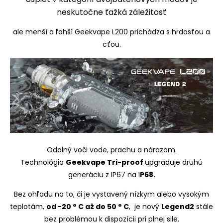
neskutočne ťažká záležitosť
ale menší a ľahší Geekvape L200 prichádza s hrdosťou a
cťou.
Odolný voči vode, prachu a nárazom.
Technológia
Geekvape Tri-proof
upgraduje druhú
generáciu z IP67 na I
P68.
Bez ohľadu na to, či je vystavený nízkym alebo vysokým
teplotám,
od -20 ° C až do 50 ° C
, je nový
Legend2
stále
bez problémou k dispozícii pri plnej sile.