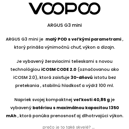
ARGUS G3 mini
ARGUS G3 mini je
malý POD s veľkými parametrami
,
ktorý prináša výnimočnú chuť, výkon a dizajn.
Je vybavený žeraviacimi telieskami s novou
technológiou
iCOSM CODE 2.0
(označovanou ako
iCOSM 2.0), ktorá zaisťuje
30-dňovú
istotu bez
pretekania , stabilnú hladkosť a výdrž 100 ml.
Napriek svojej kompaktnej
veľkosti 40,85 g
je
vybavený
batériou s maximálnou kapacitou 1350
mAh
, ktorá ponúka prenosnosť aj dlhotrvajúci výkon.