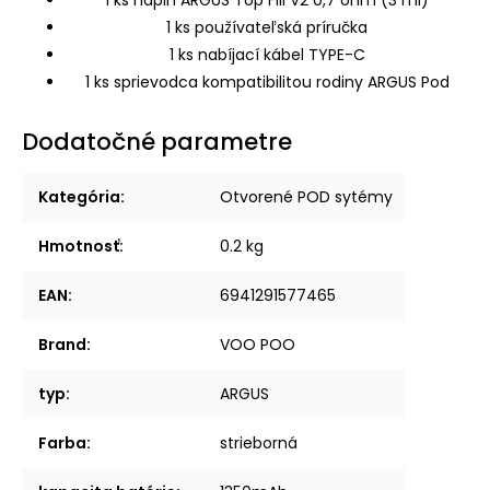
1 ks používateľská príručka
1 ks nabíjací kábel TYPE-C
1 ks sprievodca kompatibilitou rodiny ARGUS Pod
Dodatočné parametre
Kategória
:
Otvorené POD sytémy
Hmotnosť
:
0.2 kg
EAN
:
6941291577465
Brand
:
VOO POO
typ
:
ARGUS
Farba
:
strieborná