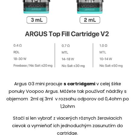
Argus G3 mini pracuje
s cartridgami
v celej šírke
ponuky Voopoo Argus. Môžete tak používať nádržky s
objemom 2ml aj 3ml v rozsahu odporov od 0,4ohm po
1,2ohm
Stačí si len vybrať z viacerých rôznych žeraviacich
cievok a vymieňať ich jednoduchým zasunutím do
cartridge.