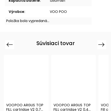
kapacita batérie
:
1350mAh
Výrobce
:
VOO POO
Položka bola vypredaná…
Súvisiaci tovar
Previous
Next
VOOPOO ARGUS TOP
VOOPOO ARGUS TOP
VOOP
FILL cartridge V2 0,7
FILL cartridge V2 0,4
Fill 