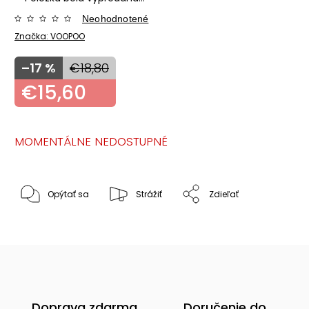
Neohodnotené
Značka:
VOOPOO
–17 %
€18,80
€15,60
MOMENTÁLNE NEDOSTUPNÉ
Opýtať sa
Strážiť
Zdieľať
Doprava zdarma
Doručenie do