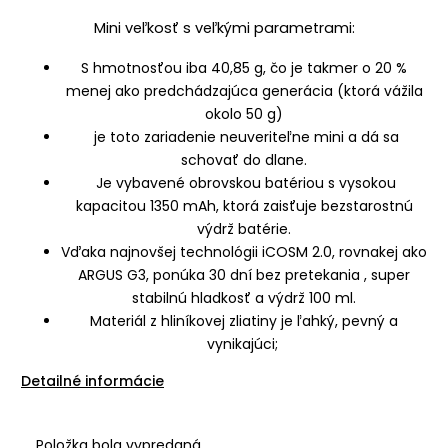
Mini veľkosť s veľkými parametrami:
S hmotnosťou iba 40,85 g, čo je takmer o 20 %
menej ako predchádzajúca generácia (ktorá vážila
okolo 50 g)
je toto zariadenie neuveriteľne mini a dá sa
schovať do dlane.
Je vybavené obrovskou batériou s vysokou
kapacitou 1350 mAh, ktorá zaisťuje bezstarostnú
výdrž batérie.
Vďaka najnovšej technológii iCOSM 2.0, rovnakej ako
ARGUS G3, ponúka 30 dní bez pretekania , super
stabilnú hladkosť a výdrž 100 ml.
Materiál z hliníkovej zliatiny je ľahký, pevný a
vynikajúci;
Detailné informácie
Položka bola vypredaná…