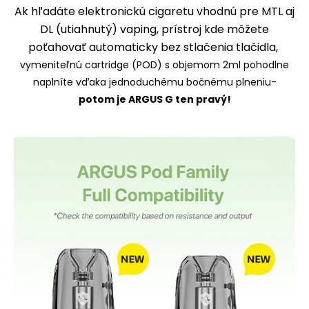
Ak hľadáte elektronickú cigaretu vhodnú pre MTL aj
DL (utiahnutý) vaping, prístroj kde môžete
poťahovať automaticky bez stlačenia tlačidla,
vymeniteľnú cartridge (POD) s objemom 2ml pohodlne
naplníte vďaka jednoduchému bočnému plneniu-
potom je ARGUS G ten pravý!