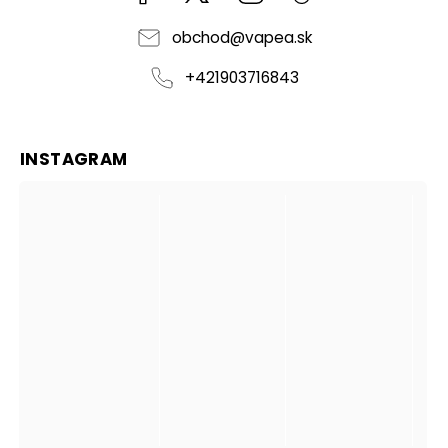
obchod
@
vapea.sk
+421903716843
INSTAGRAM