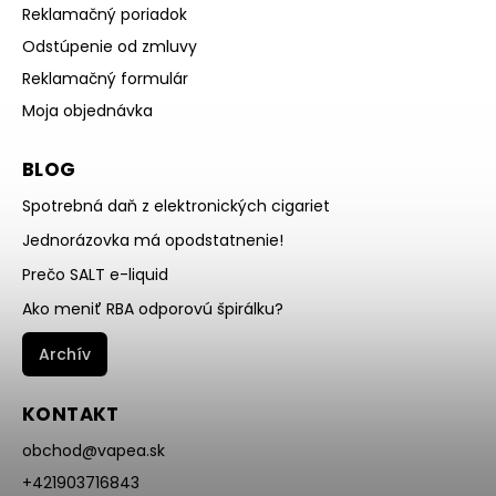
Reklamačný poriadok
Odstúpenie od zmluvy
Reklamačný formulár
Moja objednávka
BLOG
Spotrebná daň z elektronických cigariet
Jednorázovka má opodstatnenie!
Prečo SALT e-liquid
Ako meniť RBA odporovú špirálku?
Archív
KONTAKT
obchod
@
vapea.sk
+421903716843