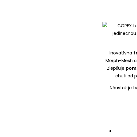
Inovatívna
t
Morph-Mesh a
Zlepšuje
pome
chuti od p
Náustok je t