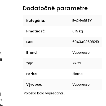
Dodatočné parametre
Kategória
:
E-CIGARETY
Hmotnosť
:
0.15 kg
EAN
:
6943498698219
Brand
:
Vaporesso
ň
lí
typ
:
XROS
.
Farba
:
čierna
.
Výrobce
:
Vaporesso
Položka bola vypredaná…