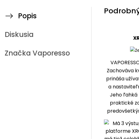
Podrobný
Popis
Diskusia
X
Značka
Vaporesso
VAPORESS
Zachováva kv
prináša užíva
a nastaviteľ
Jeho ľahká 
praktické z
predovšetk