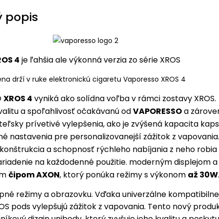
 popis
ROS 4
je ľahšia ale výkonná verzia zo série XROS
O
XROS 4
vyniká ako solídna voľba v rámci zostavy XROS.
alitu a spoľahlivosť očakávanú od
VAPORESSO
a zárove
teľsky prívetivé vylepšenia, ako je zvýšená kapacita kaps
né nastavenia pre personalizovanejší zážitok z vapovania
konštrukcia a schopnosť rýchleho nabíjania z neho robia
ariadenie na každodenné použitie. moderným displejom a
ým
čipom AXON
, ktorý ponúka režimy s výkonom
až 30W