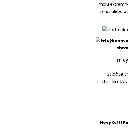
malú extrémne 
práci alebo od
Tri v
Stlačte t
rozhrania. Ka
Nový 0,4Ω P