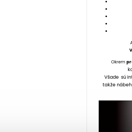
V
Okrem
pr
k
Všade sú in
takže nábeh 