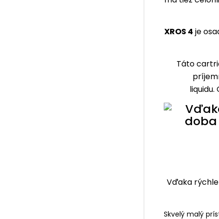
XROS 4
je osa
Táto cartr
príjem
liquidu
Vďaka rýchlem
Skvelý malý prí