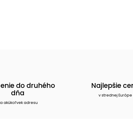
enie do druhého
Najlepšie ce
dňa
v strednej Európe
a akúkoľvek adresu