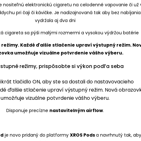
nositeľnú elektronickú cigaretu na celodenné vapovanie či už 
dychu pri čaji či kávičke. Je nadizajnovaná tak aby bez nabíjania
vydržala aj dva dni
ýstupné režimy, prispôsobte si výkon podľa seba
rikrát tlačidlo ON, aby ste sa dostali do nastavovacieho
ždé ďalšie stlačenie upraví výstupný režim. Nová obrazov
umožňuje vizuálne potvrdenie vášho výberu.
Disponuje precízne
nastavitelným airflow
.
od
je novo pridaný do platformy
XROS Pods
a navrhnutý tak, ab