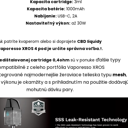
Kapacita cartridge:
3ml
Kapacita batérie:
1000mAh
Nabíjanie:
USB-C, 2A
Nastaviteľný výkon:
až 30W
Ak patríte kvaperom alebo si doprajete
CBD liquidy
aporesso XROS 4 pod je určite správna voľba.!.
ďalšie typy
edištalovanej cartridge 0,4ohm
sú v ponuke
ompatibilné z celeho portfólia Vaporesso XROS
tegrované najmodernejšie žeraviace telieska typu
mesh
,
výkonu je okamžity a s prihliadnutím na použitie dodávaj
mohutnú dávku pary.