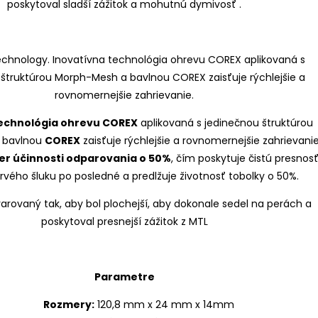
poskytoval sladší zážitok a mohutnú dymivosť .
echnológia ohrevu COREX
aplikovaná s jedinečnou štruktúrou
 bavlnou
COREX
zaisťuje rýchlejšie a rovnomernejšie zahrievanie
r účinnosti odparovania o 50%
, čím poskytuje čistú presnos
rvého šluku po posledné a predlžuje životnosť tobolky o 50%.
varovaný tak, aby bol plochejší, aby dokonale sedel na perách a
poskytoval presnejší zážitok z MTL
Parametre
Rozmery:
120,8 mm x 24 mm x 14mm