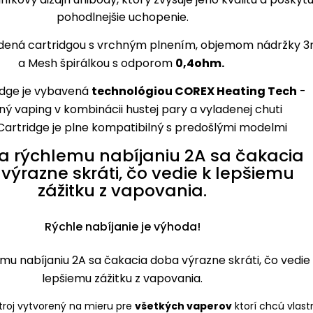
dená cartridgou s vrchným plnením, objemom nádržky 3
a Mesh špirálkou s odporom
0,4ohm.
idge je vybavená
technológiou COREX Heating Tech
-
ný vaping v kombinácii hustej pary a vyladenej chuti
. Cartridge je plne kompatibilný s predošlými modelmi
Rýchle nabíjanie je výhoda!
u nabíjaniu 2A sa čakacia doba výrazne skráti, čo vedie
lepšiemu zážitku z vapovania.
stroj vytvorený na mieru pre
všetkých vaperov
ktorí chcú vlast