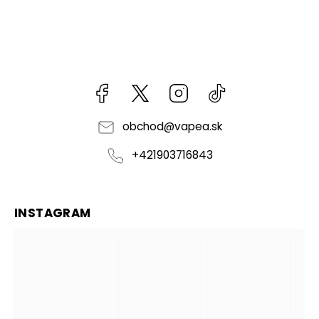
Facebook
kzifcak85131
Instagram
@vapea.slovensk
obchod
@
vapea.sk
+421903716843
INSTAGRAM