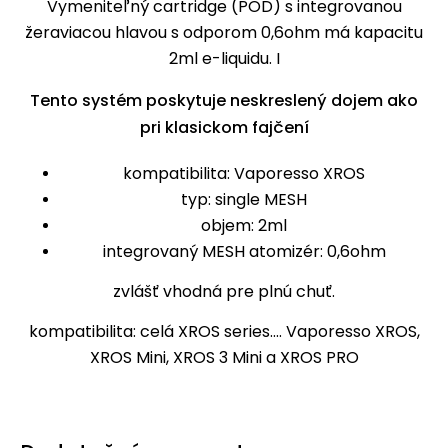
Vymeniteľný cartridge (POD) s integrovanou
žeraviacou hlavou s odporom 0,6ohm má kapacitu
2ml e-liquidu. I
Tento systém poskytuje neskreslený dojem ako
pri klasickom fajčení
kompatibilita: Vaporesso XROS
typ: single MESH
objem: 2ml
integrovaný MESH atomizér: 0,6ohm
zvlášť vhodná pre plnú chuť.
kompatibilita: celá XROS series.... Vaporesso XROS,
XROS Mini, XROS 3 Mini a XROS PRO