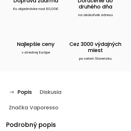
Doprava zdarma
Doručenie do
druhého dňa
Ku objednávke nad 60,00€
na akúkoľvek adresu
Najlepšie ceny
Cez 3000 výdajných
miest
v strednej Európe
po celom Slovensku
Popis
Diskusia
Značka
Vaporesso
Podrobný popis