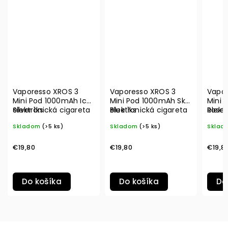
Vaporesso XROS 3
Vaporesso XROS 3
Vapor
Mini Pod 1000mAh Icy
Mini Pod 1000mAh Sky
Mini 
Silver 1ks
elektronická cigareta
Blue 1ks
elektronická cigareta
Rose P
elekt
Skladom
(>5 ks)
Skladom
(>5 ks)
Sklad
€19,80
€19,80
€19,8
Do košíka
Do košíka
Do