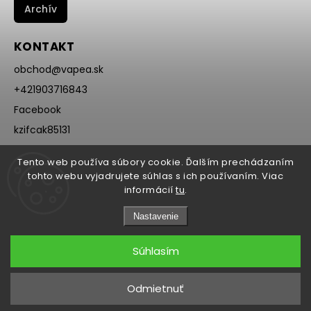
Archív
KONTAKT
obchod
@
vapea.sk
+421903716843
Facebook
kzifcak85131
Instagram
Tento web používa súbory cookie. Ďalším prechádzaním
@vapea.slovensko
tohto webu vyjadrujete súhlas s ich používaním. Viac
informácií
tu
.
Nastavenie
Súhlasím
Copyright 2026
VAPEA.sk
. Všetky práva vyhradené.
Odmietnuť
Grafický návrh vytvořil a nakódoval
Shoptak.cz