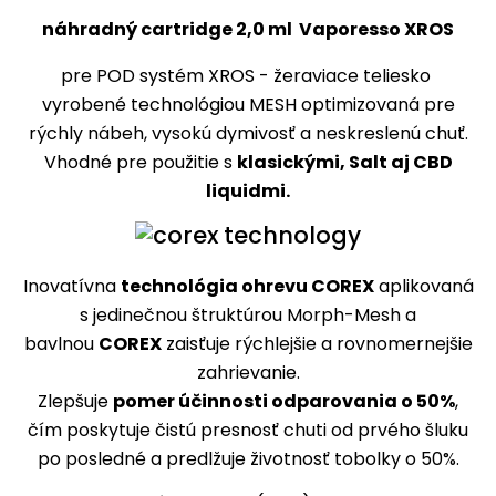
náhradný cartridge 2,0 ml Vaporesso XROS
pre POD systém XROS - žeraviace teliesko
vyrobené technológiou MESH optimizovaná pre
rýchly nábeh, vysokú dymivosť a neskreslenú chuť.
Vhodné pre použitie s
klasickými, Salt aj CBD
liquidmi.
Inovatívna
technológia ohrevu COREX
aplikovaná
s jedinečnou štruktúrou Morph-Mesh a
bavlnou
COREX
zaisťuje rýchlejšie a rovnomernejšie
zahrievanie.
Zlepšuje
pomer účinnosti odparovania o 50%
,
čím poskytuje čistú presnosť chuti od prvého šluku
po posledné a predlžuje životnosť tobolky o 50%.