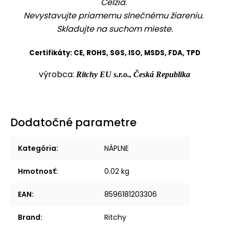
Celzia.
Nevystavujte priamemu slnečnému žiareniu.
Skladujte na suchom mieste.
Certifikáty: CE, ROHS, SGS, ISO, MSDS, FDA, TPD
výrobca:
Ritchy EU s.r.o., Česká Republika
Dodatočné parametre
Kategória
:
NÁPLNE
Hmotnosť
:
0.02 kg
EAN
:
8596181203306
Brand
:
Ritchy