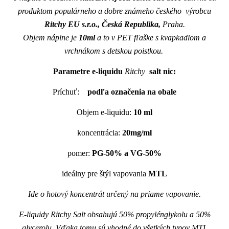
produktom populárneho a dobre známeho českého výrobcu
Ritchy EU s.r.o., Česká Republika,
Praha.
Objem náplne je
10ml
a to v PET fľaške s kvapkadlom a
vrchnákom s detskou poistkou.
Parametre e-liquidu
Ritchy
salt nic:
Príchuť:
podľa označenia na obale
Objem e-liquidu:
10 ml
koncentrácia:
20mg/ml
pomer:
PG-50% a VG-50%
ideálny pre štýl vapovania
MTL
Ide o hotový koncentrát určený na priame vapovanie.
E-liquidy Ritchy Salt obsahujú 50% propylénglykolu a 50%
glycerolu. Vďaka tomu sú vhodné do všetkých typov MTL