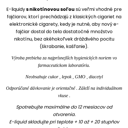
E-liquidy
s nikotínovou soľou
sú veľmi vhodné pre
fajčiarov, ktorí prechádzajú z klasických cigariet na
elektronické cigarety, kedy je nutné, aby nový e-
fajčiar dostal do tela dostatočné množstvo
nikotínu, bez akéhokoľvek dráždivého pocitu
(škrabanie, kašľanie).
Výroba prebieha za najprísnejších hygienických noriem vo
farmaceutickom laboratóriu.
Neobsahuje cukor , lepok , GMO , diacetyl
Odporúčané dávkovanie je orientačné . Záleží na individuálnom
vkuse .
Spotrebujte maximálne do 12 mesiacov od
otvorenia.
E-liquid skladujte pri teplote + 10 až + 20 stupňov