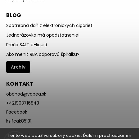
BLOG
Spotrebná daň z elektronických cigariet
Jednorázovka má opodstatnenie!
Prečo SALT e-liquid
Ako meniť RBA odporovú špirálku?
Archív
KONTAKT
obchod
@
vapea.sk
+421903716843
Facebook
kzifcak85131
Instagram
Tento web používa súbory cookie. Ďalším prechádzaním
@vapea.slovensko