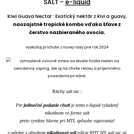
SALT -
e-liquid
Kiwi Guava Nectar : Exotický nektár z kivi a guavy,
naozajstné tropické kombo vďaka šťave z
čerstvo nazbieraného ovocia.
vyskúšaj príchute z novej rady pre rok 2024
Ritchy salt nic :
Pre
jedinečné podanie chuti
je tento e-liquid vyladený
nikotínom vo forme salt
preto vynikne hlavne pri MTL spôsobe vapovania!
e-náplne s obsahom
nikotínovej soli
edície RITCHY salt nic sú