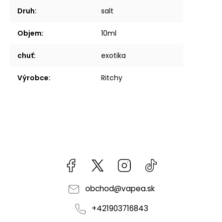
Druh
:
salt
Objem
:
10ml
chuť
:
exotika
Výrobce
:
Ritchy
Facebook
kzifcak85131
Instagram
@vapea.slovensk
obchod
@
vapea.sk
+421903716843