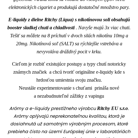
elektronických cigariet a produkujú dostatočné množstvo pary.
E-liquidy z dielne Ritchy (Liqua) s nikotínovou soli obsahujú
booster sladkej chuti a chladivosti
. Navyše majú 3x viac chuti.
Tešiť sa môžete na 8 príchutí v dvoch silách nikotínu 10mg a
20mg. Nikotínová soľ (SALT) sa rýchlejšie vstrebáva a
nevyvoláva dráždivý pocit v krku.
Cieľom je rozbiť existujúce postupy a typy chutí notoricky
známych značiek a chcú tvoriť originálne e-liquidy kde s
hrdosťou umiestnia svoju značku.
Neustále experimentovanie s chuťami prináša nové
a nezabudnuteľné zážitky z vapingu
Arómy a e-liquidy prestížneho výrobcu
.
Ritchy EU s.r.o
Arómy oplývajú neprekonateľnou kvalitou, ktorá je
dosiahnutá už samotným výrobným procesom, ktoré
prebieha čisto na území Európskej únie v laboratóriách