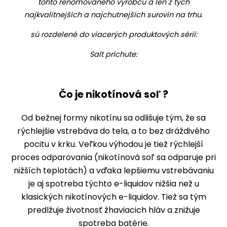
tohto renomovaného výrobcu a len z tých
najkvalitnejších a najchutnejších surovín na trhu.
sú rozdelené do viacerých produktových sérií:
Salt príchute:
Čo je nikotínová soľ ?
Od bežnej formy nikotínu sa odlišuje tým, že sa
rýchlejšie vstrebáva do tela, a to bez dráždivého
pocitu v krku. Veľkou výhodou je tiež rýchlejší
proces odparovania (nikotínová soľ sa odparuje pri
nižších teplotách) a vďaka lepšiemu vstrebávaniu
je aj spotreba týchto e-liquidov nižšia než u
klasických nikotínových e-liquidov. Tiež sa tým
predlžuje životnosť žhaviacich hláv a znižuje
spotreba batérie.