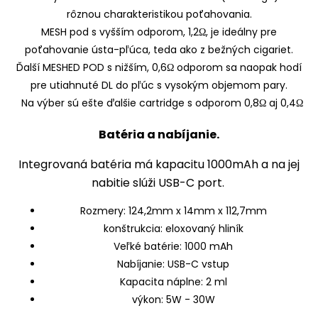
rôznou charakteristikou poťahovania.
MESH pod s vyšším odporom, 1,2Ω, je ideálny pre
poťahovanie ústa-pľúca, teda ako z bežných cigariet.
Ďalší MESHED POD s nižším, 0,6Ω odporom sa naopak hodí
pre utiahnuté DL do pľúc s vysokým objemom pary.
Na výber sú ešte ďalšie cartridge s odporom 0,8Ω aj 0,4Ω
Batéria a nabíjanie.
Integrovaná batéria má kapacitu 1000mAh a na jej
nabitie slúži USB-C port.
Rozmery: 124,2mm x 14mm x 112,7mm
konštrukcia: eloxovaný hliník
Veľké batérie: 1000 mAh
Nabíjanie: USB-C vstup
Kapacita náplne: 2 ml
výkon: 5W - 30W