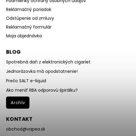
Podmienky ochrany osobných údajov
Reklamačný poriadok
Odstúpenie od zmluvy
Reklamačný formulár
Moja objednávka
BLOG
Spotrebná daň z elektronických cigariet
Jednorázovka má opodstatnenie!
Prečo SALT e-liquid
Ako meniť RBA odporovú špirálku?
Archív
KONTAKT
obchod
@
vapea.sk