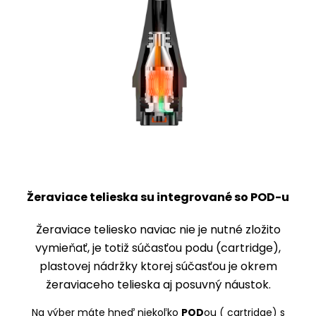
Žeraviace telieska su integrované so POD-u
Žeraviace teliesko naviac nie je nutné zložito
vymieňať, je totiž súčasťou podu (cartridge),
plastovej nádržky ktorej súčasťou je okrem
žeraviaceho telieska aj posuvný náustok.
Na výber máte hneď niekoľko
POD
ou ( cartridge) s