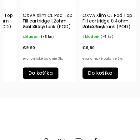
od Top
OXVA Xlim CL Pod Top
OXVA Xlim CL Pod Top
,6ohm
Fill cartridge 1,2ohm
Fill cartridge 0,4ohm
(POD)
2ml 3Pack
náhradný tank (POD)
2ml 3Pack
náhradný tank (POD)
Skladom
(>5 ks)
Skladom
(>5 ks)
€9,90
€9,90
ks
ekonomické balanie 3ks
ekonomické balanie 3ks
Do košíka
Do košíka