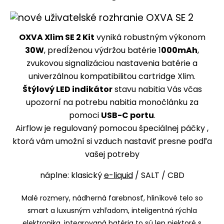
OXVA Xlim SE 2 Kit
vyniká robustným výkonom
30W
, predĺženou výdržou batérie 1
000mAh
,
zvukovou signalizáciou nastavenia batérie a
univerzálnou kompatibilitou cartridge Xlim.
Štýlový LED indikátor
stavu nabitia Vás včas
upozorní na potrebu nabitia monočlánku za
pomoci
USB-C portu
.
Airflow je regulovaný pomocou špeciálnej páčky ,
ktorá vám umožní si vzduch nastaviť presne podľa
vašej potreby
náplne: klasický
e-liquid
/ SALT / CBD
Malé rozmery, nádherná farebnosť, hliníkové telo so
smart a luxusným vzhľadom, inteligentná rýchla
elektronika, integrovaná batéria to sú len niektoré s