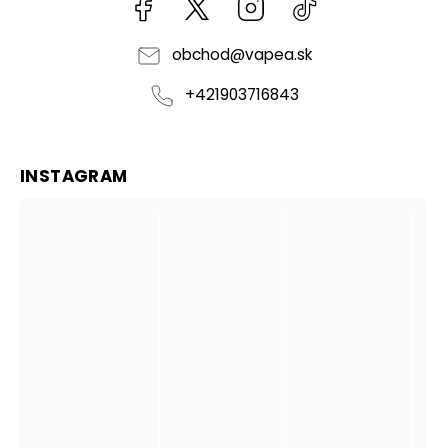
Facebook
kzifcak85131
Instagram
@vapea.slovensk
obchod
@
vapea.sk
+421903716843
INSTAGRAM