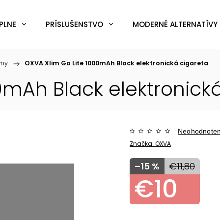
PLNE
PRÍSLUŠENSTVO
MODERNÉ ALTERNATÍVY 
émy
/
OXVA Xlim Go Lite 1000mAh Black
elektronická cigareta
00mAh Black
elektronick
Neohodnote
Značka:
OXVA
–15 %
€11,80
€10