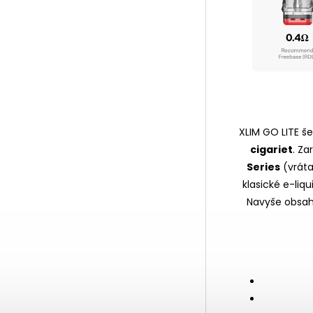
XLIM GO LITE š
cigariet
. Za
Series
(vrátan
klasické e-liq
Navyše obsah