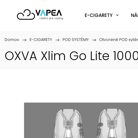
E-CIGARETY
NÁ
Domov
/
E-CIGARETY
/
POD SYSTÉMY
/
Otvorené POD syt
OXVA Xlim Go Lite 10