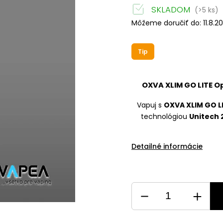
SKLADOM
(>5 ks)
Môžeme doručiť do:
11.8.2
Tip
OXVA XLIM GO LITE
Op
Vapuj s
OXVA XLIM GO L
technológiou
Unitech 2
Detailné informácie