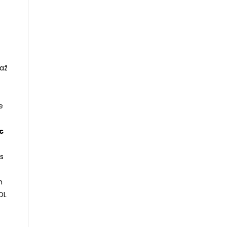
 až
e
c
s
m
DL