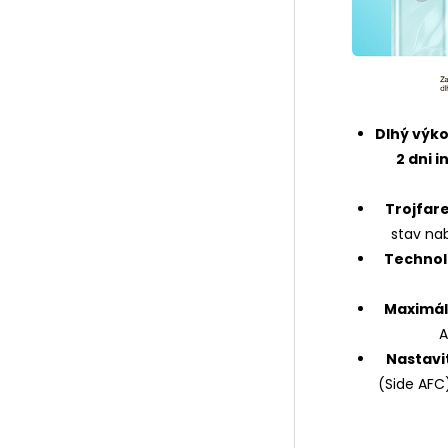
Dlhý výko
2 dni 
Trojfar
stav na
Technoló
Maximál
A
Nastavi
(Side AFC