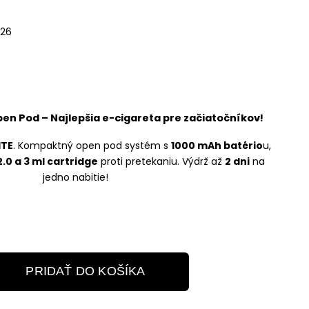
026
en Pod – Najlepšia e-cigareta pre začiatočníkov!
ITE
. Kompaktný open pod systém s
1000 mAh batério
u,
.0 a 3 ml cartridge
proti pretekaniu. Výdrž až
2 dni
na
jedno nabitie!
PRIDAŤ DO KOŠÍKA