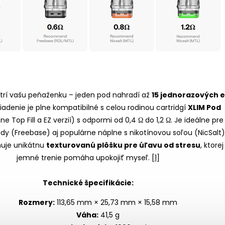
etrí vašu peňaženku – jeden pod nahradí až
15 jednorazových 
riadenie je plne kompatibilné s celou rodinou cartridgí
XLIM Pod
e Top Fill a EZ verzií) s odpormi od 0,4 Ω do 1,2 Ω. Je ideálne pre
uidy (Freebase) aj populárne náplne s nikotínovou soľou (NicSalt)
uje unikátnu
texturovanú plôšku pre úľavu od stresu
, ktorej
jemné trenie pomáha upokojiť myseľ.
[
1
]
Technické špecifikácie:
Rozmery:
113,65 mm × 25,73 mm × 15,58 mm
Váha:
41,5 g