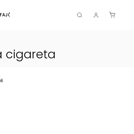
FAJČENIA
DIY
DOPLNKY
Značky
á cigareta
né