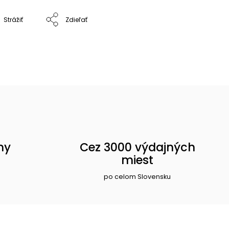
Strážiť
Zdieľať
ny
Cez 3000 výdajných
miest
po celom Slovensku