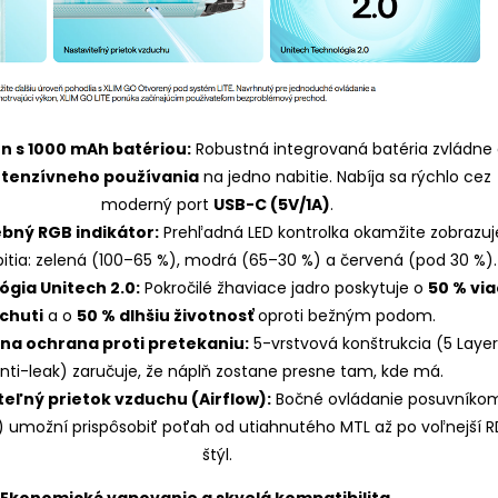
n s 1000 mAh batériou:
Robustná integrovaná batéria zvládne
intenzívneho používania
na jedno nabitie. Nabíja sa rýchlo cez
moderný port
USB-C (5V/1A)
.
ebný RGB indikátor:
Prehľadná LED kontrolka okamžite zobrazuj
bitia: zelená (100–65 %), modrá (65–30 %) a červená (pod 30 %).
gia Unitech 2.0:
Pokročilé žhaviace jadro poskytuje o
50 % via
chuti
a o
50 % dlhšiu životnosť
oproti bežným podom.
na ochrana proti pretekaniu:
5-vrstvová konštrukcia (5 Layer
nti-leak) zaručuje, že náplň zostane presne tam, kde má.
teľný prietok vzduchu (Airflow):
Bočné ovládanie posuvníko
) umožní prispôsobiť poťah od utiahnutého MTL až po voľnejší R
štýl.