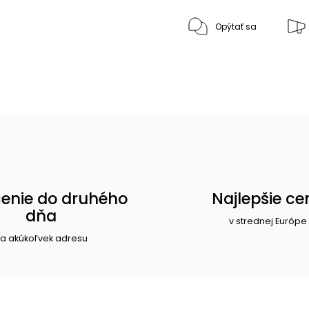
Opýtať sa
enie do druhého
Najlepšie ce
dňa
v strednej Európe
a akúkoľvek adresu