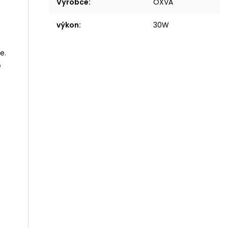
Výrobce
:
OXVA
výkon
:
30W
e.
e