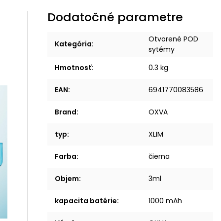
Dodatočné parametre
Otvorené POD
Kategória
:
sytémy
Hmotnosť
:
0.3 kg
EAN
:
6941770083586
Brand
:
OXVA
typ
:
XLIM
Farba
:
čierna
Objem
:
3ml
kapacita batérie
:
1000 mAh