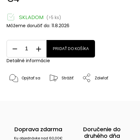
SKLADOM
(>5 ks)
Môžeme doručiť do:
11.8.2026
PRIDAŤ DO KOŠÍKA
Detailné informácie
Opýtať sa
Strážiť
Zdieľať
Doprava zdarma
Doručenie do
druhého dňa
Ku objednávke nad 60,00€