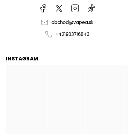
Facebook
kzifcak85131
Instagram
@vapea.slovensk
obchod
@
vapea.sk
+421903716843
INSTAGRAM