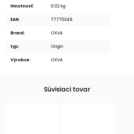
Hmotnosť
:
0.02 kg
EAN
:
77770349
Brand
:
OXVA
typ
:
Origin
Výrobce
:
OXVA
Súvisiaci tovar