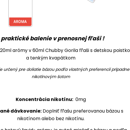
! praktické balenie v prenosnej fľaši !
20ml arómy v 60ml Chubby Gorila fľaši s detskou poistk
a tenkým kvapátkom
je určený pre doliatie bázou podľa vlastných preferencií prípadne
nikotínovým šotom
Koncentrácia nikotínu:
0mg
ané dávkovanie:
Doplniť fľašu preferovanou bázou s
nikotínom alebo bez nikotínu.