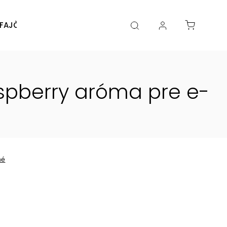
FAJČENIA
DIY
DOPLNKY
Značky
aspberry
aróma pre e-
né