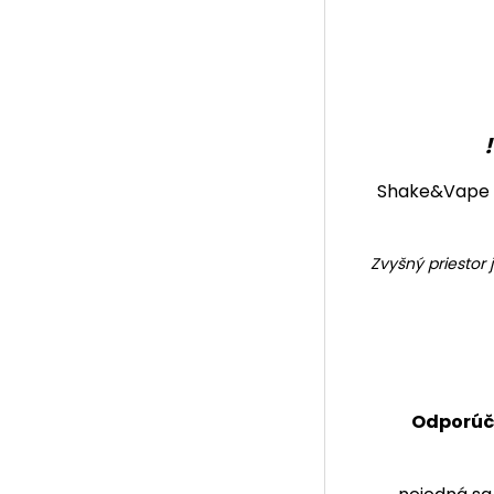
Shake&Vape
Zvyšný priestor 
Odporúč