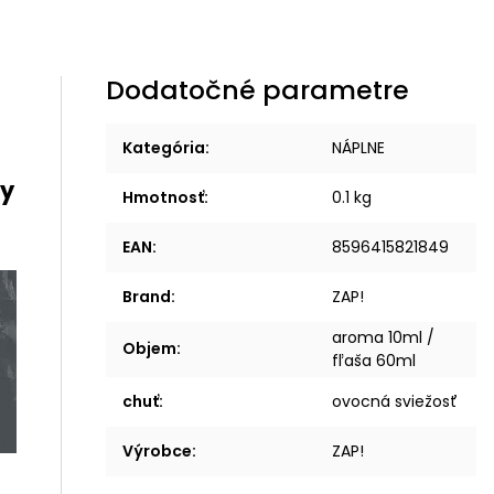
Dodatočné parametre
Kategória
:
NÁPLNE
ry
Hmotnosť
:
0.1 kg
EAN
:
8596415821849
Brand
:
ZAP!
aroma 10ml /
Objem
:
fľaša 60ml
chuť
:
ovocná sviežosť
Výrobce
:
ZAP!