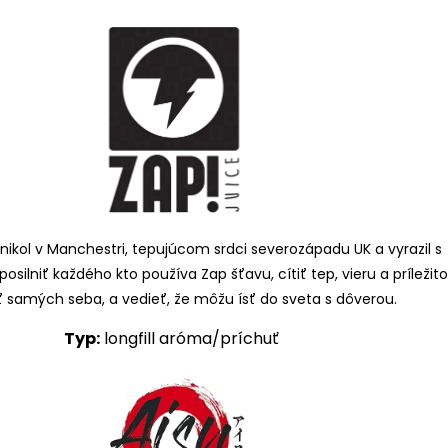
nikol v Manchestri, tepujúcom srdci severozápadu UK a vyrazil s
posilniť každého kto používa Zap šťavu, cítiť tep, vieru a príležit
 samých seba, a vedieť, že môžu ísť do sveta s dôverou.
Typ:
longfill
aróma/príchuť