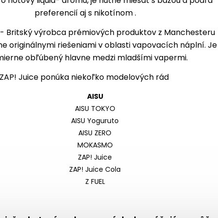
 o hotový liquid- arómu, je nutné miešať s bázou a podľa
preferencií aj s nikotínom .
- Britský výrobca prémiových produktov z Manchesteru
e originálnymi riešeniami v oblasti vapovacích náplní. Je
ierne obľúbený hlavne medzi mladšími vapermi.
ZAP! Juice ponúka niekoľko modelových rád
AISU
AISU TOKYO
AISU Yoguruto
AISU ZERO
MOKASMO
ZAP! Juice
ZAP! Juice Cola
Z FUEL