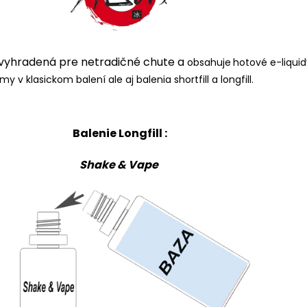
 vyhradená pre netradičné chute a
obsahuje
hotové e-liquid
my v klasickom balení ale aj balenia shortfill a longfill.
Balenie Longfill :
Shake & Vape