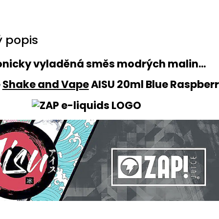
 popis
nicky vyladěná směs modrých malin...
e
Shake and Vape
AISU 20ml Blue Raspber