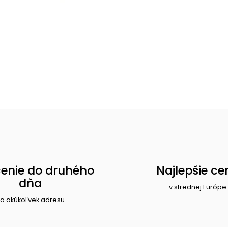
enie do druhého
Najlepšie ce
dňa
v strednej Európe
a akúkoľvek adresu