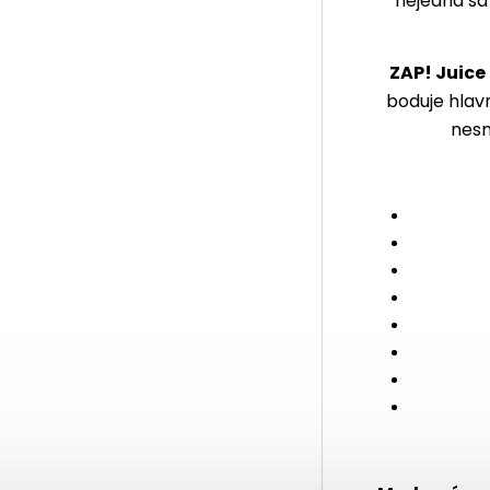
nejedná sa
ZAP! Juice
boduje hlavn
nesm