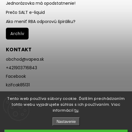
Jednorázovka má opodstatnenie!
Prečo SALT e-liquid
Ako meniť RBA odporovú špirálku?
Archív
KONTAKT
obchod
@
vapea.sk
+421903716843
Facebook
kzifcak85131
Instagram
Tento web používa súbory cookie. Ďalším prechádzaním
@vapea.slovensko
tohto webu vyjadrujete súhlas s ich používaním. Viac
informácií
tu
.
Nastavenie