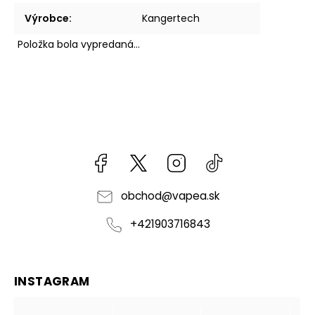
Výrobce
:
Kangertech
Položka bola vypredaná…
Facebook
kzifcak85131
Instagram
@vapea.slovensk
obchod
@
vapea.sk
+421903716843
INSTAGRAM