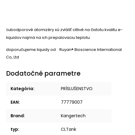
ubodporové atomizéry sú zvlášť citlivé na čistotu kvalitu e-
S
liquidov najmä na ich prepalovaciu teplotu:
doporučujeme liquidy od :
Ruyan® Bioscience International
Co, Ltd
Dodatočné parametre
Kategória
:
PRÍSLUŠENSTVO
EAN
:
77779007
Brand
:
Kangertech
typ
:
CLTank