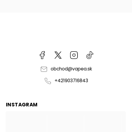
Facebook
kzifcak85131
Instagram
@vapea.slovensk
obchod
@
vapea.sk
+421903716843
INSTAGRAM