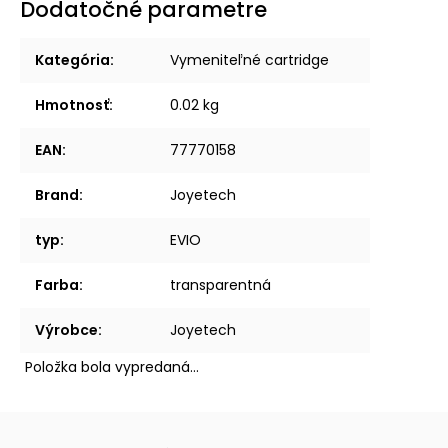
Dodatočné parametre
Kategória
:
Vymeniteľné cartridge
Hmotnosť
:
0.02 kg
EAN
:
77770158
Brand
:
Joyetech
typ
:
EVIO
Farba
:
transparentná
Výrobce
:
Joyetech
Položka bola vypredaná…