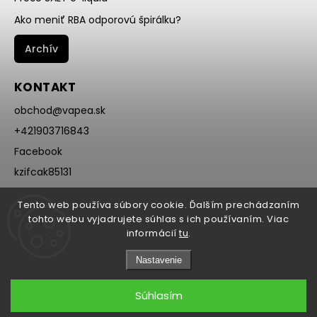
Ako meniť RBA odporovú špirálku?
Archív
KONTAKT
obchod
@
vapea.sk
+421903716843
Facebook
kzifcak85131
Instagram
Tento web používa súbory cookie. Ďalším prechádzaním
@vapea.slovensko
tohto webu vyjadrujete súhlas s ich používaním. Viac
informácií
tu
.
Nastavenie
Súhlasím
Copyright 2026
VAPEA.sk
. Všetky práva vyhradené.