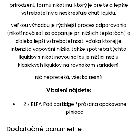
prirodzenú formu nikotínu, ktorý je pre telo lepšie
vstrebateľný a neskresľuje chuť liquidu.
Veľkou výhodou je rýchlejší proces odparovania
(nikotínová soľ sa odparuje pri nižších teplotách) a
ďaleko lepší vstrebateľnosť, vďaka ktorej je
intenzita vapování nižšia, takže spotreba týchto
liquidov s nikotínovou soľou je nižšia, než u
klasických liquidov na rovnakom zariadení.
Nič nepreteká, všetko tesní!
V balení nájdete:
2 x ELFA Pod cartidge /prázdna opakovane
plniaca
Dodatočné parametre