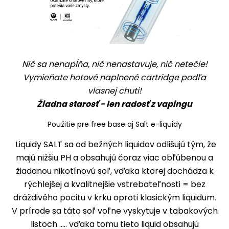
Nič sa nenapĺňa, nič nenastavuje, nič netečie!
Vymieňate hotové naplnené cartridge podľa
vlasnej chuti!
Žiadna starosť - len radosť z vapingu
Použitie pre free base aj Salt e-liquidy
Liquidy SALT sa od bežných liquidov odlišujú tým, že
majú nižšiu PH a obsahujú čoraz viac obľúbenou a
žiadanou nikotínovú soľ, vďaka ktorej dochádza k
rýchlejšej a kvalitnejšie vstrebateľnosti = bez
dráždivého pocitu v krku oproti klasickým liquidum.
V prírode sa táto soľ voľne vyskytuje v tabakových
listoch ..... vďaka tomu tieto liquid obsahujú