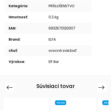
Kategória
:
PRÍSLUŠENSTVO
Hmotnosť
:
0.2 kg
EAN
:
6932570120007
Brand
:
ELFA
chuť
:
ovocná sviežosť
Výrobce
:
Elf Bar
Súvisiaci tovar
Previous
Next
Akcia
Akci