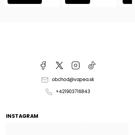
Facebook
kzifcak85131
Instagram
@vapea.slovensk
obchod
@
vapea.sk
+421903716843
INSTAGRAM