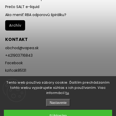
Prečo SALT e-liquid
Ako meniť RBA odporovú špirálku?
Archív
KONTAKT
obchod
@
vapea.sk
+421903716843
Facebook
kzifcak85131
Instagram
Tento web používa súbory cookie. Ďalším prechádzaním
@vapea.slovensko
tohto webu vyjadrujete súhlas s ich používaním. Viac
informácií
tu
.
Nastavenie
Súhlasím