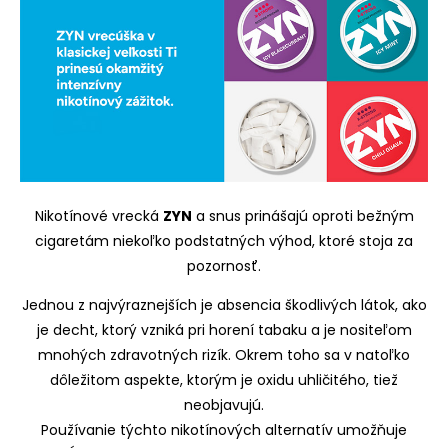
Nikotínové vrecká
ZYN
a snus prinášajú oproti bežným
cigaretám niekoľko podstatných výhod, ktoré stoja za
pozornosť.
Jednou z najvýraznejších je absencia škodlivých látok, ako
je decht, ktorý vzniká pri horení tabaku a je nositeľom
mnohých zdravotných rizík. Okrem toho sa v natoľko
dôležitom aspekte, ktorým je oxidu uhličitého, tiež
neobjavujú.
Používanie týchto nikotínových alternatív umožňuje