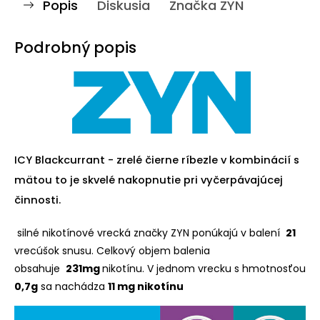
Popis
Diskusia
Značka
ZYN
Podrobný popis
ICY Blackcurrant - zrelé čierne ríbezle v kombinácií s
mätou to je skvelé nakopnutie pri vyčerpávajúcej
činnosti.
silné nikotínové vrecká značky ZYN ponúkajú v balení
21
vrecúšok snusu. Celkový objem balenia
obsahuje
231mg
nikotínu. V jednom vrecku s hmotnosťou
0,7g
sa nachádza
11 mg nikotínu