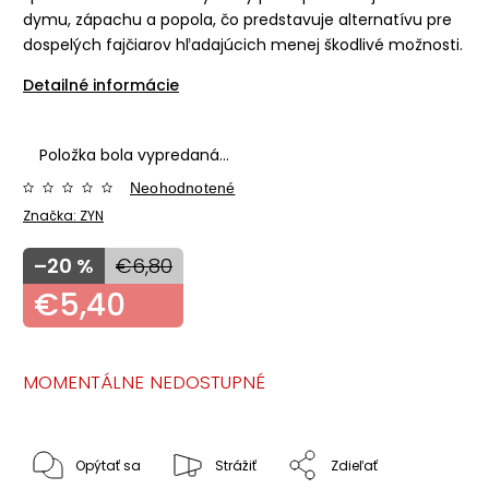
dymu, zápachu a popola, čo predstavuje alternatívu pre
dospelých fajčiarov hľadajúcich menej škodlivé možnosti.
Detailné informácie
Položka bola vypredaná…
Neohodnotené
Značka:
ZYN
–20 %
€6,80
€5,40
MOMENTÁLNE NEDOSTUPNÉ
Opýtať sa
Strážiť
Zdieľať