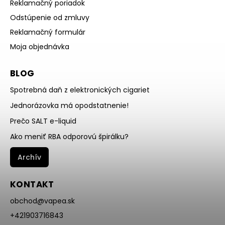
Reklamačný poriadok
Odstúpenie od zmluvy
Reklamačný formulár
Moja objednávka
BLOG
Spotrebná daň z elektronických cigariet
Jednorázovka má opodstatnenie!
Prečo SALT e-liquid
Ako meniť RBA odporovú špirálku?
Archív
KONTAKT
obchod
@
vapea.sk
+421903716843