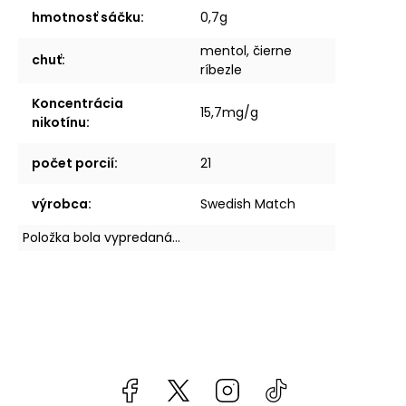
hmotnosť sáčku
:
0,7g
mentol, čierne
chuť
:
ríbezle
Koncentrácia
15,7mg/g
nikotínu
:
počet porcií
:
21
výrobca
:
Swedish Match
Položka bola vypredaná…
Facebook
kzifcak85131
Instagram
@vapea.slovensk