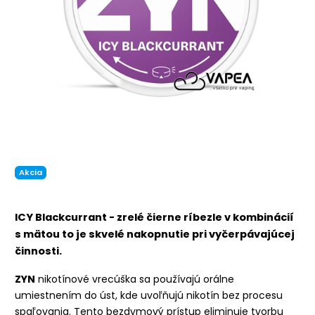
Akcia
ICY Blackcurrant - zrelé čierne ríbezle v kombinácií
s mätou to je skvelé nakopnutie pri vyčerpávajúcej
činnosti.
ZYN
nikotínové vrecúška sa používajú orálne
umiestnením do úst, kde uvoľňujú nikotín bez procesu
spaľovania. Tento bezdymový prístup eliminuje tvorbu