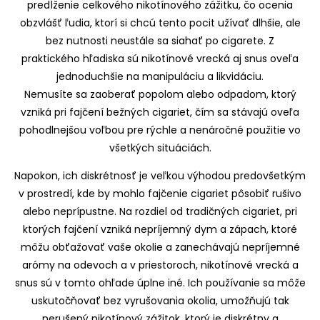
predĺženie celkového nikotínového zážitku, čo ocenia
obzvlášť ľudia, ktorí si chcú tento pocit užívať dlhšie, ale
bez nutnosti neustále sa siahať po cigarete. Z
praktického hľadiska sú nikotínové vrecká aj snus oveľa
jednoduchšie na manipuláciu a likvidáciu.
Nemusíte sa zaoberať popolom alebo odpadom, ktorý
vzniká pri fajčení bežných cigariet, čím sa stávajú oveľa
pohodlnejšou voľbou pre rýchle a nenáročné použitie vo
všetkých situáciách.
Napokon, ich diskrétnosť je veľkou výhodou predovšetkým
v prostredí, kde by mohlo fajčenie cigariet pôsobiť rušivo
alebo neprípustne. Na rozdiel od tradičných cigariet, pri
ktorých fajčení vzniká nepríjemný dym a zápach, ktoré
môžu obťažovať vaše okolie a zanechávajú nepríjemné
arómy na odevoch a v priestoroch, nikotínové vrecká a
snus sú v tomto ohľade úplne iné. Ich používanie sa môže
uskutočňovať bez vyrušovania okolia, umožňujú tak
nerušený nikotínový zážitok, ktorý je diskrétny a