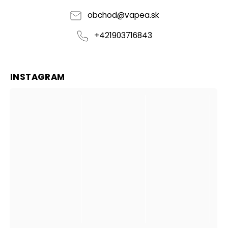
obchod
@
vapea.sk
+421903716843
INSTAGRAM