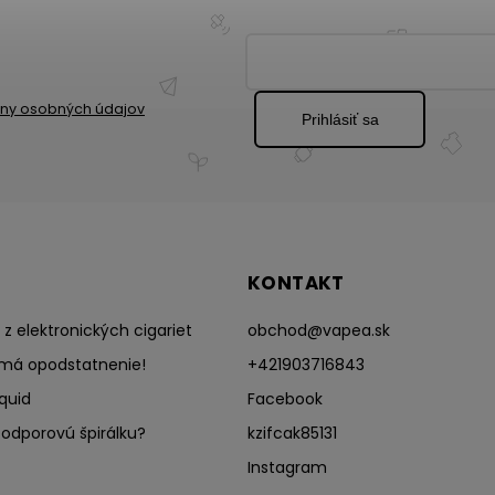
ny osobných údajov
Prihlásiť sa
KONTAKT
z elektronických cigariet
obchod
@
vapea.sk
má opodstatnenie!
+421903716843
quid
Facebook
odporovú špirálku?
kzifcak85131
Instagram