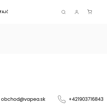
FAJČENIA
DIY
DOPLNKY
Značky
obchod
@
vapea.sk
+421903716843