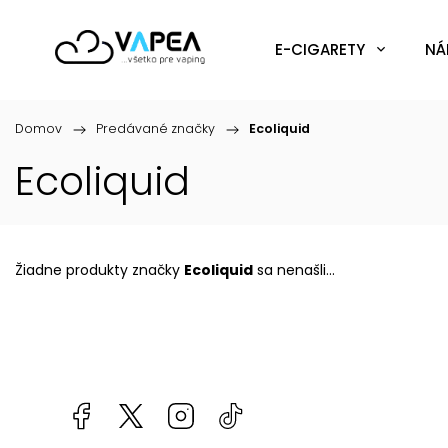
E-CIGARETY
NÁ
Domov
/
Predávané značky
/
Ecoliquid
Ecoliquid
Žiadne produkty značky
Ecoliquid
sa nenašli...
Facebook
kzifcak85131
Instagram
@vapea.slovensko