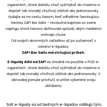
Vydajte sa na cestu časom, keď odhalíme fascinujúcu
históriu ZAP! Bar Salts – revolučná kapitola vo svete
vapingu, ktorá nanovo definovala spôsob, akým nadšenci
vnímajú chute.
Od svojich skromných začiatkov až po sučasnosť v
odvetví e-liquidov,
ZAP! Bar Salts má strhujúci príbeh.
E-liquidy AISU od ZAP!
sú vhodné na použitie v POD e-
cigaretách , ktoré dokážu chuť vyžmýkať do maxima a
dopriať tak rovnaký chuťový zážitok ako jednorazovky. V
obrovskej ponuke príchutí, si určite vyberiete svoju
obľúbenú.
Salt e-liquidy sa od bežných e-liquidov odlišujú tým,