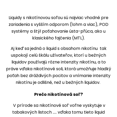
Liquidy s nikotínovou soľou sú najviac vhodné pre
zariadenia s vyšším odporom (1ohm a viac), POD
systémy a štýl poťahovanie ústa-pľúca, ako u
klasického fajčenia (MTL).
Aj keď sa jedná o liquid s obsahom nikotínu tak
uspokojí celú škálu užívateľov, ktorí u bežných
liquidov používajú rôzne intenzity nikotínu, a to
práve vďaka nikotínové soli, ktorá umožňuje hladký
poťah bez dráždivých pocitov a vnímanie intenzity
nikotínu je odlišné, než u bežných liquidov.
Prečo nikotínová soľ?
V prírode sa nikotínové soľ voľne vyskytuje v
tabakových listoch ..... vďaka tomu tieto liquid