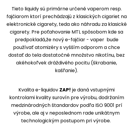
Tieto liquidy sú primárne určené vaperom resp.
fajčiarom ktorí prechádzajú z klasických cigariet na
elektronické cigarety, teda ako náhradu za klasické
cigarety. Pre poťahovanie MTL spôsobom kde sa
predpokladá,že nový e-fajčiar - vaper bude
používať atomizéry s vyšším odporom a chce
dostať do tela dostatočné množstvo nikotínu, bez
akéhokoľvek dráždivého pocitu (škrabanie,
kašľanie).
Kvalita e-liquidov
ZAP!
je daná vstupnými
kontrolami kvality surovín pre výrobu, dodržaním
medzinárodných štandardov podľa ISO 9001 prí
výrobe, ale aj v neposlednom rade unikátnym
technologickým postupom pri výrobe.