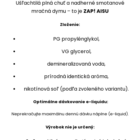
Ušľachtilá plná chuť a nadherné smotanové
mračná dymu – to je
ZAP! AISU
Zloženie:
PG propylénglykol,
VG glycerol,
demineralizovaná voda,
prírodná identická aróma,
nikotínová soľ (podľa zvoleného variantu).
Optimálne dávkovanie e-liquidu:
Neprekračujte maximálnu dennú dávku náplne (e-liquid).
Výrobok nie je určený: