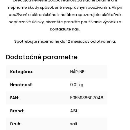
predajca nenesie zodpovednosť za žiadne priame ani
nepriame škody spôsobené nesprávnym používaním. Ak pri
používaní elektronického inhalátora spozorujete akékoľvek
nepriaznivé účinky, okamžite prerušte používanie výrobku a
kontaktujte nás.
Spotrebujte maximálne do 12 mesiacov od otvorenia.
Dodatočné parametre
Kategória
:
NÁPLNE
Hmotnosť
:
0.01 kg
EAN
:
5055938607048
Brand
:
AISU
Druh
:
salt