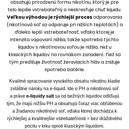
obsahujú prirodzenú formu nikotínu, ktorý je pre
telo lepšie vstrebateľný a neskresľuje chuť liquidu.
Veľkou výhodou je rýchlejší proces
odparovania
(nikotínová soľ sa odparuje pri nižších teplotách) a
ďaleko lepší vstrebateľnosť, vďaka ktorej je
intenzita vapovaní nižšia, takže spotreba týchto
liquidov s nikotínovou soľou je nižšia, než u
klasických liquidov na rovnakom zariadení. Tiež sa
tým predlžuje životnosť žeraviacich hláv a znižuje
spotreba batérie.
Kvalitné spracovanie vysokého obsahu nikotínu kladie
zvláštne nároky na e-liquid. Ide o PH a nikotínovú soľ
a práve
e-liquidy salt
sa od bežných liquidov odlišujú
tým, že majú nižšiu PH a obsahujú čoraz viac obľúbenou
a žiadanou nikotínovú soľ, vďaka ktorej dochádza k
rýchlejšej a kvalitnejšie vstrebateľnosti = bez dráždivého
pocitu v krku oproti klasickým liquidom.