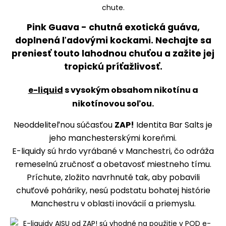
Pink Guava - chutná exotická guáva,
doplnená ľadovými kockami. Nechajte sa
preniesť touto lahodnou chuťou a zažite jej
tropickú príťažlivosť.
e-liquid
s vysokým obsahom nikotínu a
nikotínovou soľou.
Neoddeliteľnou súčasťou
ZAP!
Identita Bar Salts je
jeho manchesterskými koreňmi.
E-liquidy sú hrdo vyrábané v Manchestri, čo odráža
remeselnú zručnosť a obetavosť miestneho tímu.
Príchute, zložito navrhnuté tak, aby pobavili
chuťové poháriky, nesú podstatu bohatej histórie
Manchestru v oblasti inovácií a priemyslu.