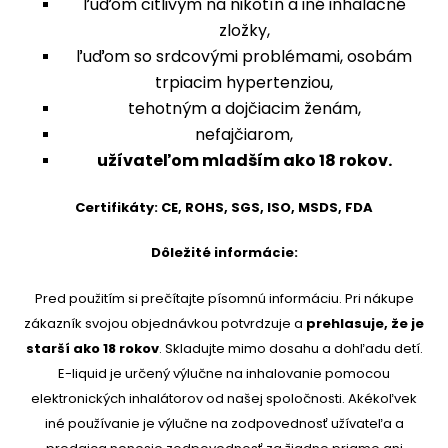
ľuďom citlivým na nikotín a iné inhalačné
zložky,
ľuďom so srdcovými problémami, osobám
trpiacim hypertenziou,
tehotným a dojčiacim ženám,
nefajčiarom,
užívateľom mladším ako 18 rokov.
Certifikáty: CE, ROHS, SGS, ISO, MSDS, FDA
Dôležité informácie:
Pred použitím si prečítajte písomnú informáciu. Pri nákupe
zákazník svojou objednávkou potvrdzuje a
prehlasuje, že je
starší ako 18 rokov
. Skladujte mimo dosahu a dohľadu detí.
E-liquid je určený výlučne na inhalovanie pomocou
elektronických inhalátorov od našej spoločnosti. Akékoľvek
iné používanie je výlučne na zodpovednosť užívateľa a