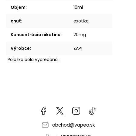
Objem
:
10ml
chuť
:
exotika
Koncentrácia nikotínu
:
20mg
Výrobce
:
ZAP!
Položka bola vypredaná…
Facebook
kzifcak85131
Instagram
@vapea.slovensk
obchod
@
vapea.sk