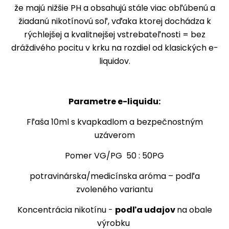
že majú nižšie PH a obsahujú stále viac obľúbenú a
žiadanú nikotínovú soľ, vďaka ktorej dochádza k
rýchlejšej a kvalitnejšej vstrebateľnosti = bez
dráždivého pocitu v krku na rozdiel od klasických e-
liquidov.
Parametre e-liquidu:
Fľaša 10ml s kvapkadlom a bezpečnostným
uzáverom
Pomer VG/PG 50 : 50PG
potravinárska/medicínska aróma – podľa
zvoleného variantu
Koncentrácia nikotínu -
podľa udajov
na obale
výrobku