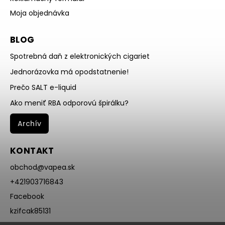
Moja objednávka
BLOG
Spotrebná daň z elektronických cigariet
Jednorázovka má opodstatnenie!
Prečo SALT e-liquid
Ako meniť RBA odporovú špirálku?
Archív
KONTAKT
obchod
@
vapea.sk
+421903716843
Facebook
kzifcak85131