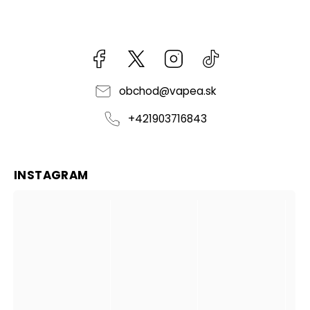
Facebook
kzifcak85131
Instagram
@vapea.slovensk
obchod
@
vapea.sk
+421903716843
INSTAGRAM