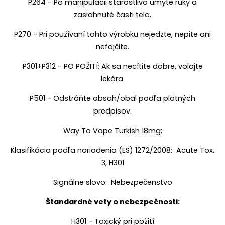
P264 - Po manipulácii starostlivo umyte ruky a
zasiahnuté časti tela.
P270 - Pri používaní tohto výrobku nejedzte, nepite ani
nefajčite.
P301+P312 - PO POŽITÍ: Ak sa necítite dobre, volajte
lekára.
P501 - Odstráňte obsah/obal podľa platných
predpisov.
Way To Vape Turkish 18mg:
Klasifikácia podľa nariadenia (ES) 1272/2008: Acute Tox.
3, H301
Signálne slovo: Nebezpečenstvo
Štandardné vety o nebezpečnosti:
H301 - Toxický pri požití