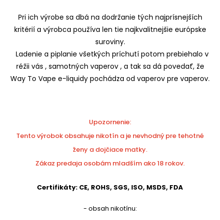
Pri ich výrobe sa dbá na dodržanie tých najprísnejších
kritérií a výrobca používa len tie najkvalitnejšie európske
suroviny.
Ladenie a piplanie všetkých príchutí potom prebiehalo v
réžii vás , samotných vaperov , a tak sa dá povedať, že
Way To Vape e-liquidy pochádza od vaperov pre vaperov.
Upozornenie:
Tento výrobok obsahuje nikotín a je nevhodný pre tehotné
ženy a dojčiace matky.
Zákaz predaja osobám mladším ako 18 rokov.
Certifikáty: CE, ROHS, SGS, ISO, MSDS, FDA
- obsah nikotínu: