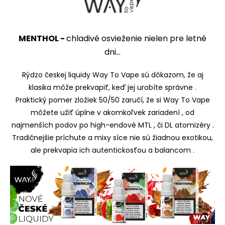
MENTHOL -
chladivé osvieženie nielen pre letné
dni...
Rýdzo českej liquidy Way To Vape sú dôkazom, že aj
klasika môže prekvapiť, keď jej urobíte správne .
Praktický pomer zložiek 50/50 zaručí, že si Way To Vape
môžete užiť úplne v akomkoľvek zariadení , od
najmenších podov po high-endové MTL , či DL atomizéry .
Tradičnejšie príchute a mixy síce nie sú žiadnou exotikou,
ale prekvapia ich autentickosťou a balancom .