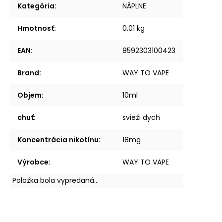
Kategória
:
NÁPLNE
Hmotnosť
:
0.01 kg
EAN
:
8592303100423
Brand
:
WAY TO VAPE
Objem
:
10ml
chuť
:
svieži dych
Koncentrácia nikotínu
:
18mg
Výrobce
:
WAY TO VAPE
Položka bola vypredaná…