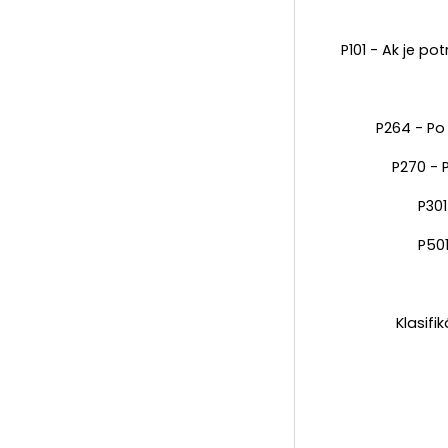
P101 - Ak je p
P264 - Po 
P270 - 
P301
P50
Klasifi