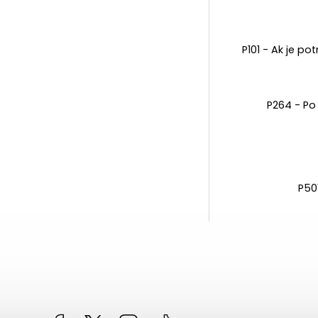
P101 - Ak je p
P264 - Po 
P50