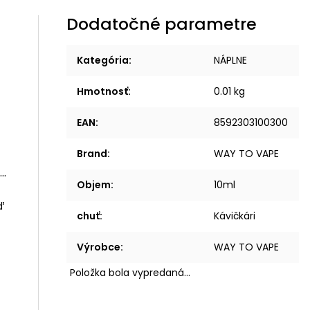
Dodatočné parametre
Kategória
:
NÁPLNE
Hmotnosť
:
0.01 kg
EAN
:
8592303100300
Brand
:
WAY TO VAPE
..
Objem
:
10ml
ď
chuť
:
Kávičkári
Výrobce
:
WAY TO VAPE
Položka bola vypredaná…