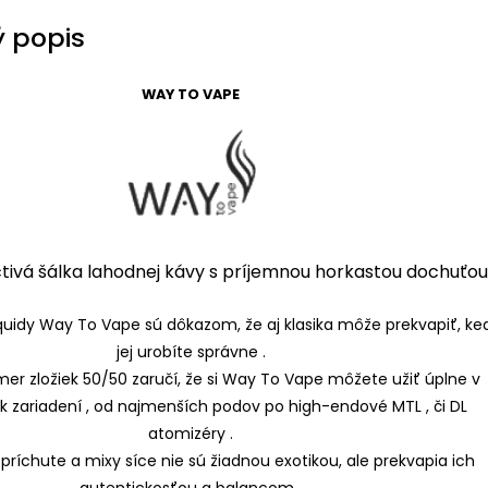
 popis
WAY TO VAPE
tivá šálka lahodnej kávy s príjemnou horkastou dochuťou.
iquidy Way To Vape sú dôkazom, že aj klasika môže prekvapiť, ke
jej urobíte správne .
mer zložiek 50/50 zaručí, že si Way To Vape môžete užiť úplne v
 zariadení , od najmenších podov po high-endové MTL , či DL
atomizéry .
 príchute a mixy síce nie sú žiadnou exotikou, ale prekvapia ich
autentickosťou a balancom .