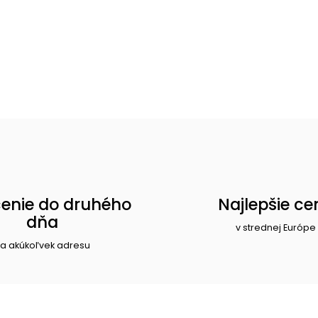
enie do druhého
Najlepšie ce
dňa
v strednej Európe
a akúkoľvek adresu