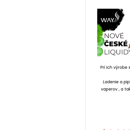
Pri ich výrobe
Ladenie a pipl
vaperov , a t