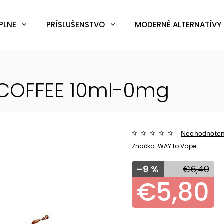
PLNE
PRÍSLUŠENSTVO
MODERNÉ ALTERNATÍVY 
 COFFEE 10ml-0mg
Neohodnote
Značka:
WAY to Vape
–9 %
€6,40
€5,80