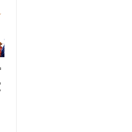
a
h
v