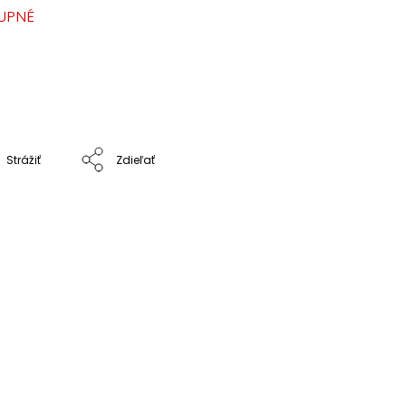
UPNÉ
Strážiť
Zdieľať