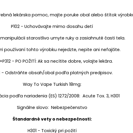
otrebná lekárska pomoc, majte poruke obal alebo štítok výrobk
P102 - Uchovávajte mimo dosahu detí
manipulácii starostlivo umyte ruky a zasiahnuté časti tela.
Pri používaní tohto výrobku nejedzte, nepite ani nefajčite.
+P312 - PO POŽITÍ: Ak sa necítite dobre, volajte lekára.
1 - Odstráňte obsah/obal podľa platných predpisov.
Way To Vape Turkish 18mg:
kácia podľa nariadenia (ES) 1272/2008: Acute Tox. 3, H301
Signálne slovo: Nebezpečenstvo
Štandardné vety o nebezpečnosti:
H301 - Toxický pri požití