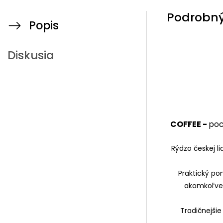
Podrobný
Popis
Diskusia
COFFEE -
poc
Rýdzo českej l
Praktický po
akomkoľvek
Tradičnejšie