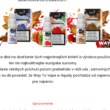
 sa dbá na dodržanie tých najprísnejších kritérií a výrobca použív
len tie najkvalitnejšie európske suroviny.
anie všetkých príchutí potom prebiehalo v réžii vás , samotnýc
ak sa dá povedať, že Way To Vape e-liquidy pochádza od vapero
pre vaperov.
Upozornenie: