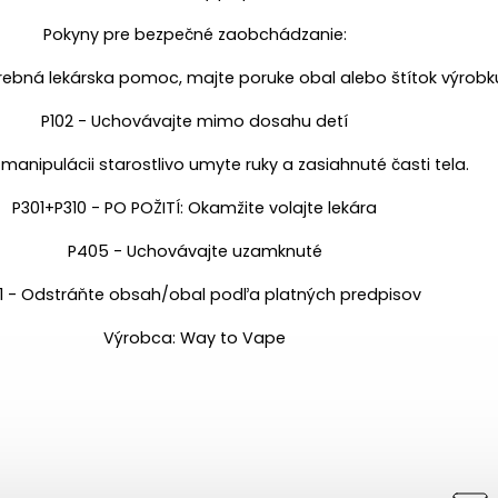
Pokyny pre bezpečné zaobchádzanie:
otrebná lekárska pomoc, majte poruke obal alebo štítok výrobk
P102 - Uchovávajte mimo dosahu detí
manipulácii starostlivo umyte ruky a zasiahnuté časti tela.
P301+P310 - PO POŽITÍ: Okamžite volajte lekára
P405 - Uchovávajte uzamknuté
1 - Odstráňte obsah/obal podľa platných predpisov
Výrobca: Way to Vape