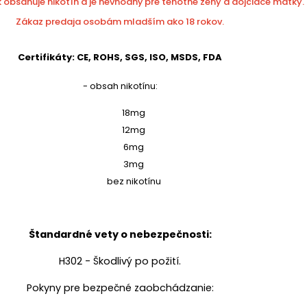
 obsahuje nikotín a je nevhodný pre tehotné ženy a dojčiace matky.
Zákaz predaja osobám mladším ako 18 rokov.
Certifikáty: CE, ROHS, SGS, ISO, MSDS, FDA
- obsah nikotínu:
18mg
12mg
6mg
3mg
bez nikotínu
Štandardné vety o nebezpečnosti:
H302 - Škodlivý po požití.
Pokyny pre bezpečné zaobchádzanie: