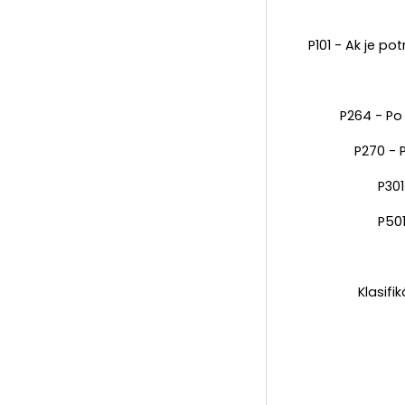
P101 - Ak je p
P264 - Po 
P270 - 
P301
P50
Klasifi