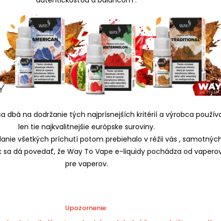
 sa dbá na dodržanie tých najprísnejších kritérií a výrobca použív
len tie najkvalitnejšie európske suroviny.
anie všetkých príchutí potom prebiehalo v réžii vás , samotnýc
ak sa dá povedať, že Way To Vape e-liquidy pochádza od vapero
pre vaperov.
Upozornenie: