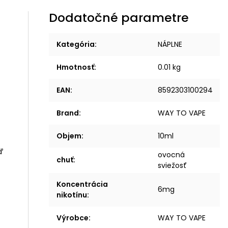
Dodatočné parametre
Kategória
:
NÁPLNE
Hmotnosť
:
0.01 kg
EAN
:
8592303100294
Brand
:
WAY TO VAPE
Objem
:
10ml
ď
ovocná
chuť
:
sviežosť
Koncentrácia
6mg
nikotínu
:
Výrobce
:
WAY TO VAPE