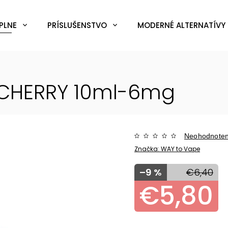
PLNE
PRÍSLUŠENSTVO
MODERNÉ ALTERNATÍVY 
 CHERRY 10ml-6mg
Neohodnote
Značka:
WAY to Vape
–9 %
€6,40
€5,80