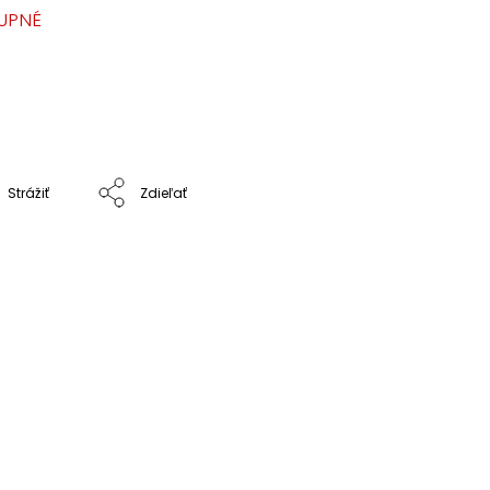
UPNÉ
Strážiť
Zdieľať