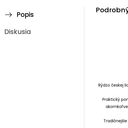
Podrobný
Popis
Diskusia
Rýdzo českej l
Praktický po
akomkoľvek
Tradičnejšie