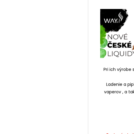
Pri ich výrobe
Ladenie a pipl
vaperov , a t