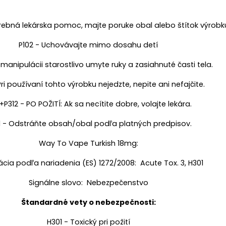
otrebná lekárska pomoc, majte poruke obal alebo štítok výrobk
P102 - Uchovávajte mimo dosahu detí
manipulácii starostlivo umyte ruky a zasiahnuté časti tela.
Pri používaní tohto výrobku nejedzte, nepite ani nefajčite.
+P312 - PO POŽITÍ: Ak sa necítite dobre, volajte lekára.
1 - Odstráňte obsah/obal podľa platných predpisov.
Way To Vape Turkish 18mg:
kácia podľa nariadenia (ES) 1272/2008: Acute Tox. 3, H301
Signálne slovo: Nebezpečenstvo
Štandardné vety o nebezpečnosti:
H301 - Toxický pri požití