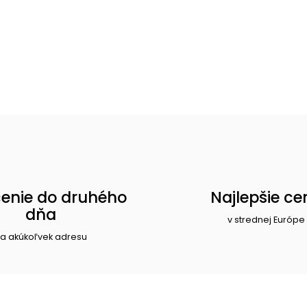
enie do druhého
Najlepšie ce
dňa
v strednej Európe
a akúkoľvek adresu