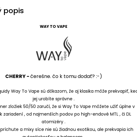
 popis
WAY TO VAPE
CHERRY -
čerešne. čo k tomu dodať? :-)
iquidy Way To Vape sú dôkazom, že aj klasika môže prekvapiť, ke
jej urobíte správne .
mer zložiek 50/50 zaručí, že si Way To Vape môžete užiť úplne v
 zariadení , od najmenších podov po high-endové MTL , či DL
atomizéry .
 príchute a mixy síce nie sú žiadnou exotikou, ale prekvapia ich
autentickosťou a balancom .