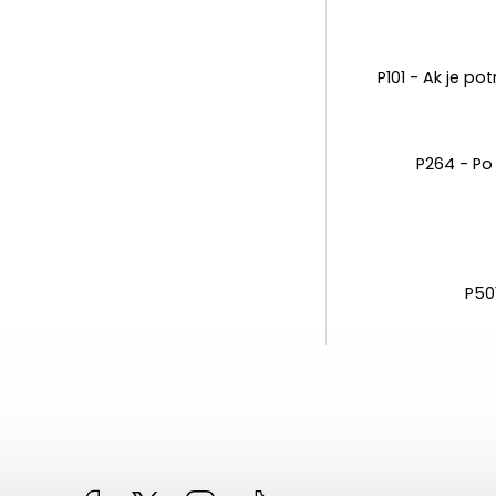
P101 - Ak je p
P264 - Po 
P50