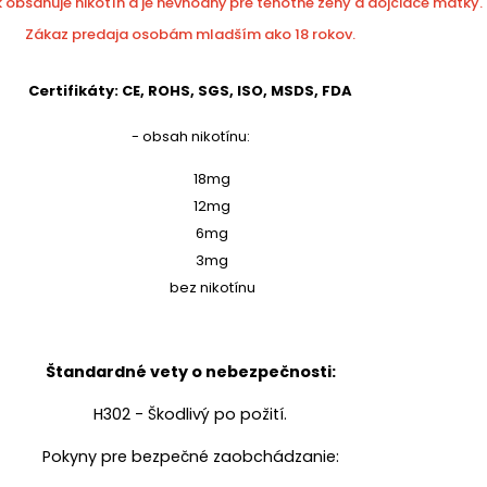
 obsahuje nikotín a je nevhodný pre tehotné ženy a dojčiace matky.
Zákaz predaja osobám mladším ako 18 rokov.
Certifikáty: CE, ROHS, SGS, ISO, MSDS, FDA
- obsah nikotínu:
18mg
12mg
6mg
3mg
bez nikotínu
Štandardné vety o nebezpečnosti:
H302 - Škodlivý po požití.
Pokyny pre bezpečné zaobchádzanie: