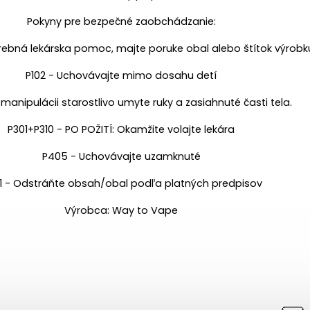
Pokyny pre bezpečné zaobchádzanie:
otrebná lekárska pomoc, majte poruke obal alebo štítok výrobk
P102 - Uchovávajte mimo dosahu detí
manipulácii starostlivo umyte ruky a zasiahnuté časti tela.
P301+P310 - PO POŽITÍ: Okamžite volajte lekára
P405 - Uchovávajte uzamknuté
1 - Odstráňte obsah/obal podľa platných predpisov
Výrobca: Way to Vape