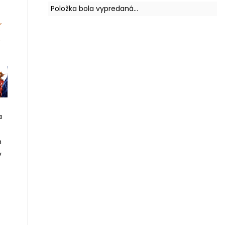
Položka bola vypredaná…
a
h
v