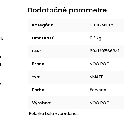
Dodatočné parametre
Kategória
:
E-CIGARETY
Hmotnosť
:
0.3 kg
EAN
:
6941291566841
á
u
Brand
:
VOO POO
typ
:
VMATE
.
Farba
:
červená
y
Výrobce
:
VOO POO
Položka bola vypredaná…