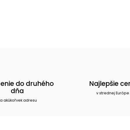
enie do druhého
Najlepšie ce
dňa
v strednej Európe
a akúkoľvek adresu