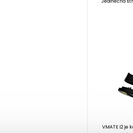
Jedinečná št
VMATE i2 je 