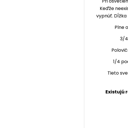
Pri osvetle
Keďže neexis
vypnúť. Dĺžka 
Plne 
3/4
Polovič
1/4 po
Tieto sve
Existujú 