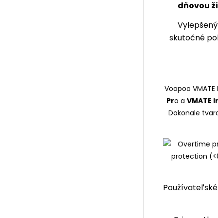
dňovou ži
Vylepšený
skutočné po
Voopoo VMATE 
Pr
o a
VMATE In
Dokonale tvar
Používateľské