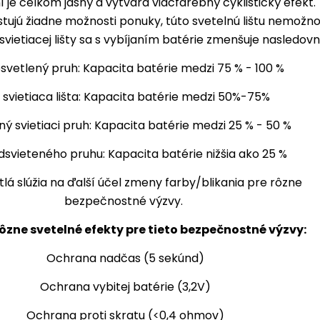
ní je celkom jasný a vytvára viacfarebný cyklistický efekt.
tujú žiadne možnosti ponuky, túto svetelnú lištu nemožn
svietiacej lišty sa s vybíjaním batérie zmenšuje nasledovn
osvetlený pruh: Kapacita batérie medzi 75 % - 100 %
 svietiaca lišta: Kapacita batérie medzi 50%-75%
ný svietiaci pruh: Kapacita batérie medzi 25 % - 50 %
dsvieteného pruhu: Kapacita batérie nižšia ako 25 %
tlá slúžia na ďalší účel zmeny farby/blikania pre rôzne
bezpečnostné výzvy.
rôzne svetelné efekty pre tieto bezpečnostné výzvy:
Ochrana nadčas (5 sekúnd)
Ochrana vybitej batérie (3,2V)
Ochrana proti skratu (<0,4 ohmov)