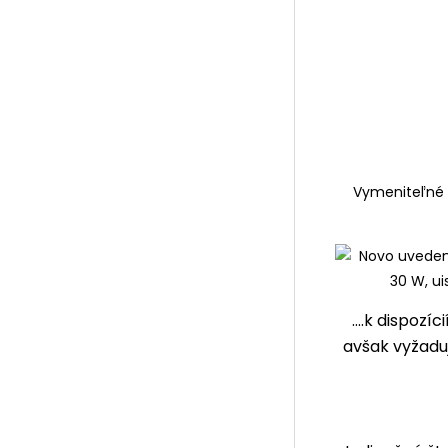
Vymeniteľné 
....k dispoz
avšak vyžadu