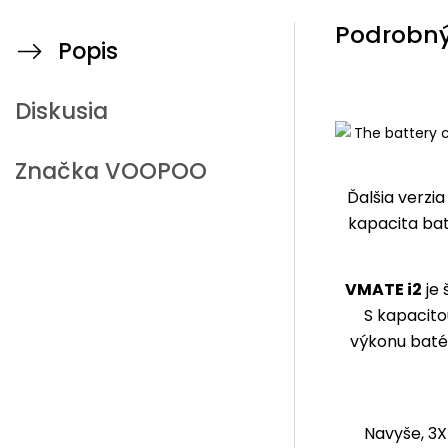
Podrobný
Popis
Diskusia
Značka
VOOPOO
Ďalšia verzi
kapacita bat
VMATE i2
je 
S kapacito
výkonu batér
Navyše, 3X