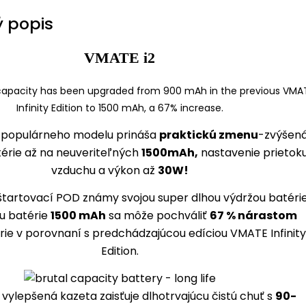
 popis
VMATE i2
a populárneho modelu prináša
praktickú zmenu
-zvýšen
érie až na neuveriteľných
1500mAh,
nastavenie prietok
vzduchu a výkon až
30W!
štartovací POD známy svojou super dlhou výdržou batérie
u batérie
1500 mAh
sa môže pochváliť
67 % nárastom
ie v porovnaní s predchádzajúcou edíciou VMATE Infinit
Edition.
 vylepšená kazeta zaisťuje dlhotrvajúcu čistú chuť s
90-