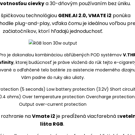
votnosťou cievky
a 30-dňovým používaním bez úniku.
 špičkovou technológiou
GENE.AI 2.0, VMATE i2
ponúka
hodlie plug-and-play, vďaka čomu je ideálnou voľbou pr
začiatočníkov, ktorí hľadajú jednoduchosť.
Pro je dokonalou kombináciou obľúbených POD systémov
V.TH
finity
, ktorej budúcnosť je práve vložená do rúk tejto e-cigaret
ované a odľahčené telo batérie za asistencie moderného dizajn
Vám padne do ruky ako uliaty.
 rozhranie na
Vmate i2
je predĺžená viacfarebná s
vetel
lišta RGB
.