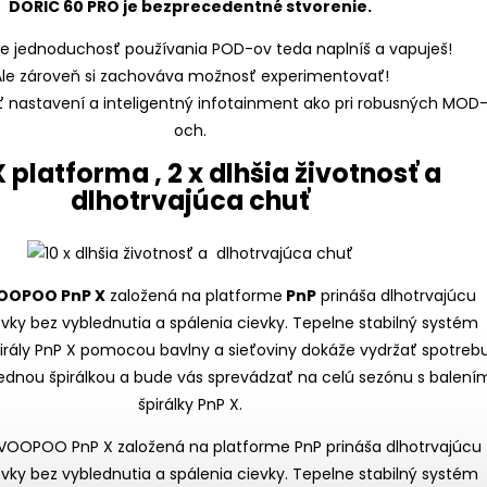
DORIC 60 PRO je bezprecedentné stvorenie.
e jednoduchosť používania POD-ov teda naplníš a vapuješ!
Ale zároveň si zachováva možnosť experimentovať!
 nastavení a inteligentný infotainment ako pri robusných MOD
och.
 platforma , 2 x dlhšia životnosť a
dlhotrvajúca chuť
OOPOO PnP X
založená na platforme
PnP
prináša dlhotrvajúcu
evky bez vyblednutia a spálenia cievky. Tepelne stabilný systém
pirály PnP X pomocou bavlny a sieťoviny dokáže vydržať spotreb
 jednou špirálkou a bude vás sprevádzať na celú sezónu s balení
špirálky PnP X.