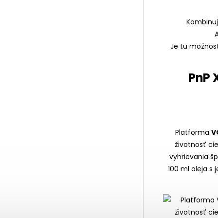
Kombinuj
Je tu možnosť
PnP X
Platforma
V
životnosť ci
vyhrievania š
100 ml oleja s