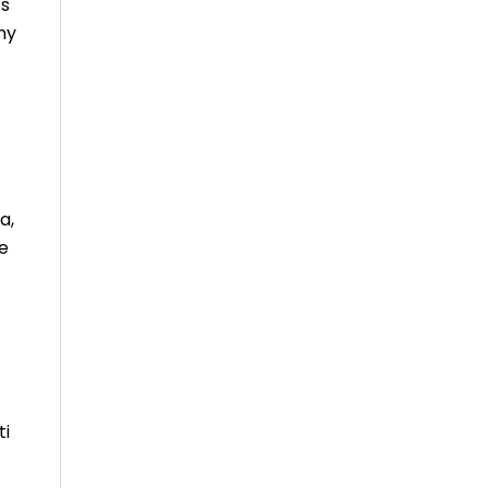
 s
ny
a,
e
ti