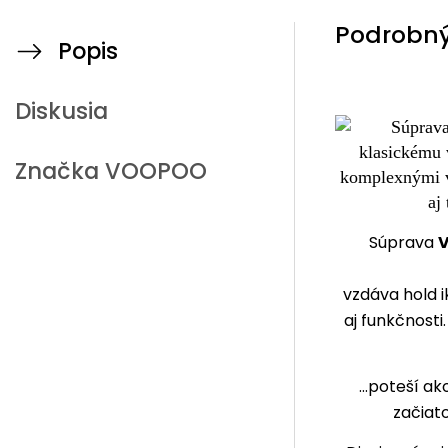
Podrobný
Popis
Diskusia
Značka
VOOPOO
Súprava
V
vzdáva hold 
aj funkčnosti
...poteší a
začiat