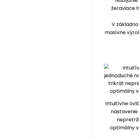
Nabíjanie
žeraviace 
V základno
masívne výrob
Intuitívne ov
nastavenie 
nepretrži
optimálny v