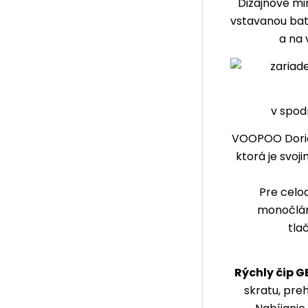
Dizajnové min
vstavanou bat
a na 
v spod
VOOPOO Doric 
ktorá je svo
Pre celo
monočlán
tla
Rýchly čip G
skratu, preh