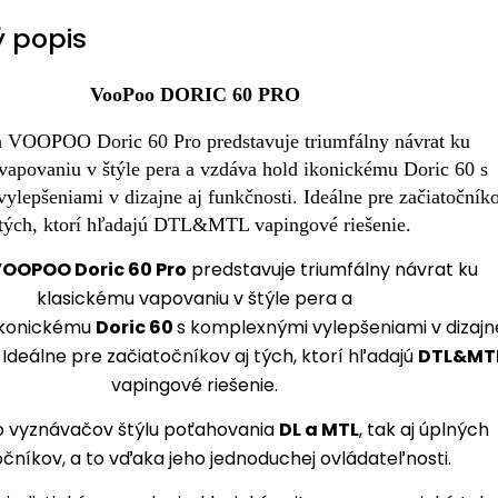
 popis
VooPoo DORIC 60 PRO
OOPOO Doric 60 Pro
predstavuje triumfálny návrat ku
klasickému vapovaniu v štýle pera a
ikonickému
Doric 60
s komplexnými vylepšeniami v dizajn
. Ideálne pre začiatočníkov aj tých, ktorí hľadajú
DTL&MT
vapingové riešenie.
ko vyznávačov štýlu poťahovania
DL a MTL
, tak aj úplných
očníkov, a to vďaka jeho jednoduchej ovládateľnosti.