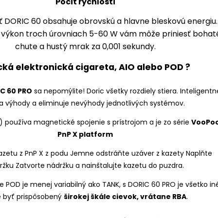
Pocit rýchlosti
ť DORIC 60 obsahuje obrovskú a hlavne bleskovú energiu.
 výkon troch úrovniach 5-60 W vám môže priniesť bohat
chute a hustý mrak za 0,001 sekundy.
cká elektronická cigareta, AIO alebo POD ?
C 60 PRO
sa nepomýlite! Doric všetky rozdiely stiera. Inteligentn
a výhody a eliminuje nevýhody jednotlivých systémov.
) používa magnetické spojenie s prístrojom a je zo série
VooPo
PnP X platform
 že POD je menej variabilný ako TANK, s DORIC 60 PRO je všetko in
 byť prispôsobený
širokej škále cievok, vrátane RBA
.