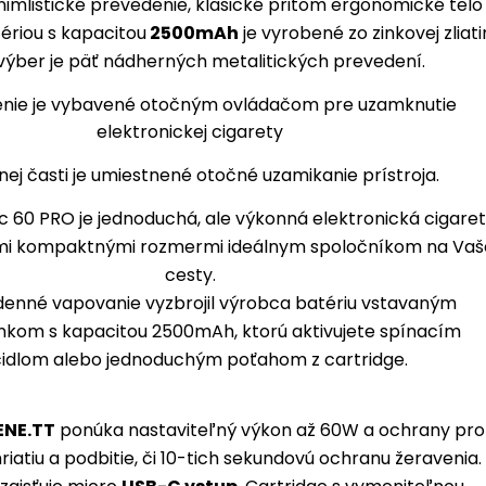
imlistické prevedenie, klasické pritom ergonomické telo
ériou s kapacitou
2500mAh
je vyrobené zo zinkovej zliati
výber je päť nádherných metalitických prevedení.
nej časti je umiestnené otočné uzamikanie prístroja.
60 PRO je jednoduchá, ale výkonná elektronická cigaret
jimi kompaktnými rozmermi ideálnym spoločníkom na Vaš
cesty.
denné vapovanie vyzbrojil výrobca batériu vstavaným
kom s kapacitou 2500mAh, ktorú aktivujete spínacím
čidlom alebo jednoduchým poťahom z cartridge.
ENE.TT
ponúka nastaviteľný výkon až 60W a ochrany pro
riatiu a podbitie, či 10-tich sekundovú ochranu žeravenia.