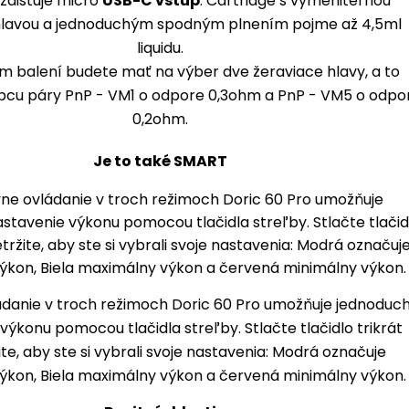
 zaisťuje micro
USB-C vstup
. Cartridge s vymeniteľnou
hlavou a jednoduchým spodným plnením pojme až 4,5ml
liquidu.
m balení budete mať na výber dve žeraviace hlavy, a to
cu páry PnP - VM1 o odpore 0,3ohm a PnP - VM5 o odpo
0,2ohm.
Je to také SMART
ládanie v troch režimoch Doric 60 Pro umožňuje jednoduc
výkonu pomocou tlačidla streľby. Stlačte tlačidlo trikrát
te, aby ste si vybrali svoje nastavenia: Modrá označuje
ýkon, Biela maximálny výkon a červená minimálny výkon.