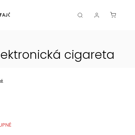
FAJČENIA
DIY
DOPLNKY
Značky
lektronická cigareta
né
UPNÉ