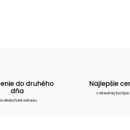
enie do druhého
Najlepšie ce
dňa
v strednej Európe
a akúkoľvek adresu