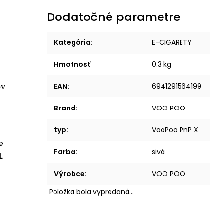
Dodatočné parametre
Kategória
:
E-CIGARETY
Hmotnosť
:
0.3 kg
EAN
:
6941291564199
Brand
:
VOO POO
typ
:
VooPoo PnP X
e
Farba
:
sivá
L
Výrobce
:
VOO POO
Položka bola vypredaná…