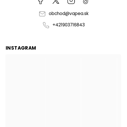
obchod
@
vapea.sk
+421903716843
INSTAGRAM