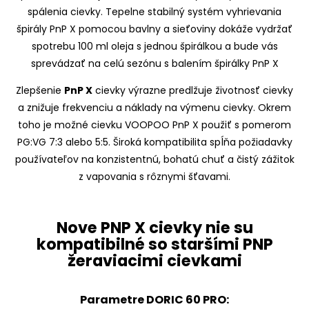
Zlepšenie
PnP X
cievky výrazne predlžuje životnosť cievky
a znižuje frekvenciu a náklady na výmenu cievky. Okrem
toho je možné cievku VOOPOO PnP X použiť s pomerom
PG:VG 7:3 alebo 5:5. Široká kompatibilita spĺňa požiadavky
používateľov na konzistentnú, bohatú chuť a čistý zážitok
z vapovania s rôznymi šťavami.
Nove PNP X cievky nie su
kompatibilné so staršími PNP
žeraviacimi cievkami
Parametre DORIC 60 PRO: