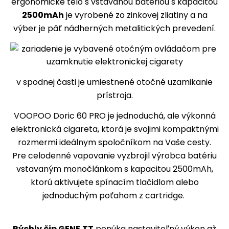
ergonomické telo s vstavanou batériou s kapacitou
2500mAh
je vyrobené zo zinkovej zliatiny a na
výber je päť nádherných metalitických prevedení.
v spodnej časti je umiestnené otočné uzamikanie
prístroja.
VOOPOO Doric 60 PRO je jednoduchá, ale výkonná
elektronická cigareta, ktorá je svojimi kompaktnými
rozmermi ideálnym spoločníkom na Vaše cesty.
Pre celodenné vapovanie vyzbrojil výrobca batériu
vstavaným monočlánkom s kapacitou 2500mAh,
ktorú aktivujete spínacím tlačidlom alebo
jednoduchým poťahom z cartridge.
Rýchly čip GENE.TT
ponúka nastaviteľný výkon až