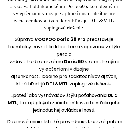
Súprava
VOOPOO Doric 60 Pro
predstavuje
triumfálny návrat ku klasickému vapovaniu v štýle
pera a
vzdáva hold ikonickému
Doric 60
s komplexnými
vylepšeniami v dizajne
aj funkčnosti. Ideálne pre začiatočníkov aj tých,
ktorí hľadajú
DTL&MTL
vapingové riešenie.
...poteší ako vyznávačov štýlu poťahovania
DL a
MTL
, tak aj úplných začiatočníkov, a to vďaka jeho
jednoduchej ovládateľnosti.
Dizajnové minimlistické prevedenie, klasické pritom