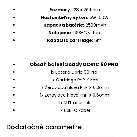
Rozmery:
128 x 26,1mm
Nastaviteľný výkon:
5W-60W
Kapacita batérie:
2500mAh
Nabíjanie:
USB-C vstup
Kapacita cartridge:
5ml
Obsah balenia sady DORIC 60 PRO :
1x Batéria Doric 60 Pro
1x Cartridge PnP X 5ml
1x Žeraviaca hlava PnP X 0,3ohm
1x Žeraviaca hlava PnP X 0,6ohm
1x MTL náustok
1x USB-C kábel
Dodatočné parametre