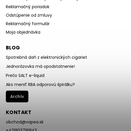
Reklamačný poriadok
Odstúpenie od zmluvy
Reklamačný formulár
Moja objednávka
BLOG
Spotrebná daň z elektronických cigariet
Jednorázovka má opodstatnenie!
Prečo SALT e-liquid
Ako meniť RBA odporovú špirálku?
Archív
KONTAKT
obchod
@
vapea.sk
+421903716843