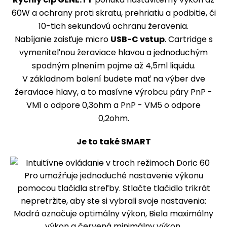
60W a ochrany proti skratu, prehriatiu a podbitie, či
10-tich sekundovú ochranu žeravenia.
Nabíjanie zaisťuje micro
USB-C vstup
. Cartridge s
vymeniteľnou žeraviace hlavou a jednoduchým
spodným plnením pojme až 4,5ml liquidu.
V základnom balení budete mať na výber dve
žeraviace hlavy, a to masívne výrobcu páry PnP -
VM1 o odpore 0,3ohm a PnP - VM5 o odpore
0,2ohm.
Je to také SMART