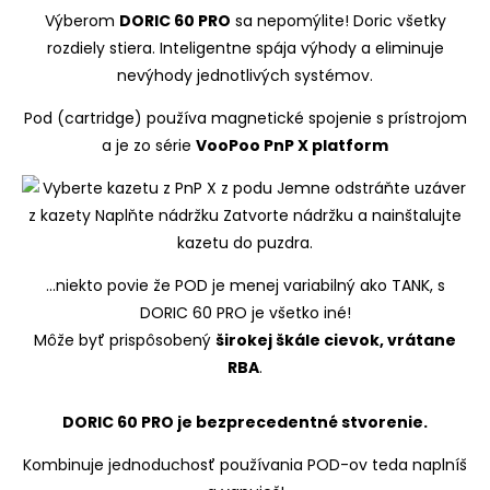
Výberom
DORIC 60 PRO
sa nepomýlite! Doric všetky
rozdiely stiera. Inteligentne spája výhody a eliminuje
nevýhody jednotlivých systémov.
Pod (cartridge) používa magnetické spojenie s prístrojom
a je zo série
VooPoo PnP X platform
...niekto povie že POD je menej variabilný ako TANK, s
DORIC 60 PRO je všetko iné!
Môže byť prispôsobený
širokej škále cievok, vrátane
RBA
.
DORIC 60 PRO je bezprecedentné stvorenie.
Kombinuje jednoduchosť používania POD-ov teda naplníš