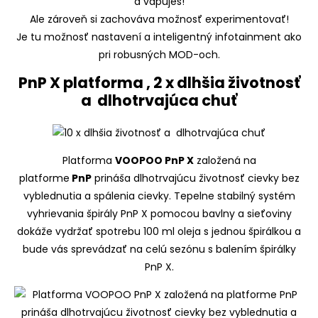
a vapuješ!
Ale zároveň si zachováva možnosť experimentovať!
Je tu možnosť nastavení a inteligentný infotainment ako
pri robusných MOD-och.
PnP X platforma , 2 x dlhšia životnosť
a dlhotrvajúca chuť
Platforma
VOOPOO PnP X
založená na
platforme
PnP
prináša dlhotrvajúcu životnosť cievky bez
vyblednutia a spálenia cievky. Tepelne stabilný systém
vyhrievania špirály PnP X pomocou bavlny a sieťoviny
dokáže vydržať spotrebu 100 ml oleja s jednou špirálkou a
bude vás sprevádzať na celú sezónu s balením špirálky
PnP X.