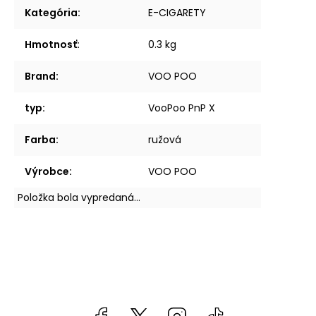
Kategória
:
E-CIGARETY
Hmotnosť
:
0.3 kg
Brand
:
VOO POO
typ
:
VooPoo PnP X
Farba
:
ružová
Výrobce
:
VOO POO
Položka bola vypredaná…
Facebook
kzifcak85131
Instagram
@vapea.slovensk