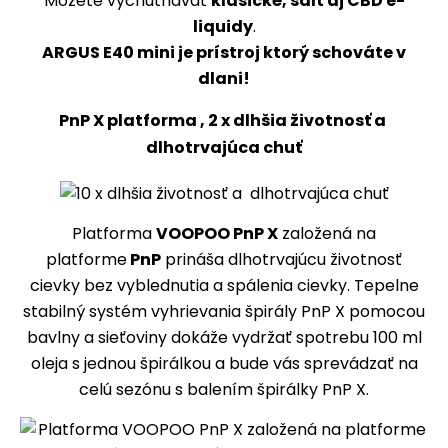
Môžete vychutnávať
klasické, salt aj CBD e-
liquidy
.
ARGUS E40 mini je prístroj ktorý schováte v
dlani!
PnP X platforma , 2 x dlhšia životnosť a
dlhotrvajúca chuť
Platforma
VOOPOO PnP X
založená na
platforme
PnP
prináša dlhotrvajúcu životnosť
cievky bez vyblednutia a spálenia cievky. Tepelne
stabilný systém vyhrievania špirály PnP X pomocou
bavlny a sieťoviny dokáže vydržať spotrebu 100 ml
oleja s jednou špirálkou a bude vás sprevádzať na
celú sezónu s balením špirálky PnP X.