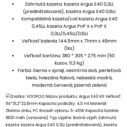
Zahrnutá kazeta: kazeta Argus E40 0,3Ω
(predinštalovaná), kazeta Argus E40 0,6Ω
Kompatibilná kazeta/coil kazeta Argus E40
0,45Ω, kazeta Argus PnP X s PnP X
0,3Ω/0,45Ω/0,6Ω
Veľkosť balenia: 144,5mm x 71mm x 49mm
(1ks)
Veľkosť kartónu: 380 * 305 * 275 mm (50
kusov, 11,3 kg)
Farba: čierna v spreji, vesmírna sivá, perleťová
biela, hviezdna fialová, nebeská modrá,
moderná červená, jazerná zelená