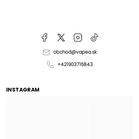
Facebook
kzifcak85131
Instagram
@vapea.slovensk
obchod
@
vapea.sk
+421903716843
INSTAGRAM