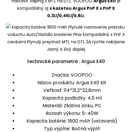
nastaviť vaping z MTL na DTL. VOOPOO
Argus E40
je
kompatibilný aj
s kazetou Argus PnP X s PnP X
0,3Ω/0,45Ω/0,6Ω.
technické parametre : Argus E40
Značka: VOOPOO
Názov produktu: Argus E40 Kit
Veľkosť: 114*31,2*22,6mm
Kapacita podložky: 4,5 ml
Materiál: Zliatina zinku, PC
Rozsah výkonu: 5-40W
Kapacita batérie: 1800 mAh (vstavaná)
Typ výplne: Bočná výplň