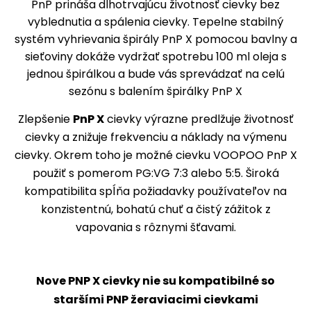
Zlepšenie
PnP X
cievky výrazne predlžuje životnosť
cievky a znižuje frekvenciu a náklady na výmenu
cievky. Okrem toho je možné cievku VOOPOO PnP X
použiť s pomerom PG:VG 7:3 alebo 5:5. Široká
kompatibilita spĺňa požiadavky používateľov na
konzistentnú, bohatú chuť a čistý zážitok z
vapovania s rôznymi šťavami.
Nove PNP X cievky nie su kompatibilné so
staršími PNP žeraviacimi cievkami