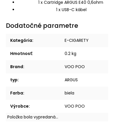
1 x Cartridge ARGUS E40 0,6ohm
1 x USB-C kábel
Dodatočné parametre
Kategória
:
E-CIGARETY
Hmotnosť
:
0.2 kg
Brand
:
VOO POO
typ
:
ARGUS
Farba
:
biela
Výrobce
:
VOO POO
Položka bola vypredaná…