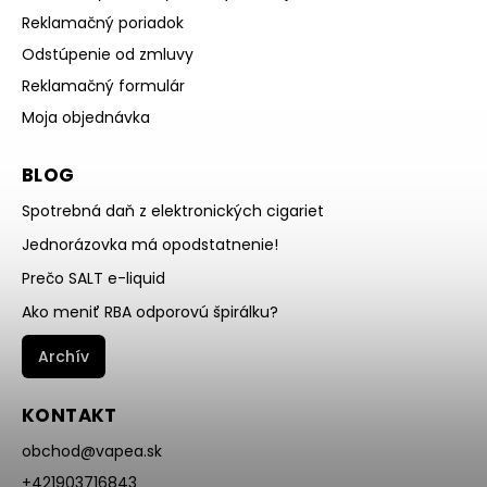
Reklamačný poriadok
Odstúpenie od zmluvy
Reklamačný formulár
Moja objednávka
BLOG
Spotrebná daň z elektronických cigariet
Jednorázovka má opodstatnenie!
Prečo SALT e-liquid
Ako meniť RBA odporovú špirálku?
Archív
KONTAKT
obchod
@
vapea.sk
+421903716843