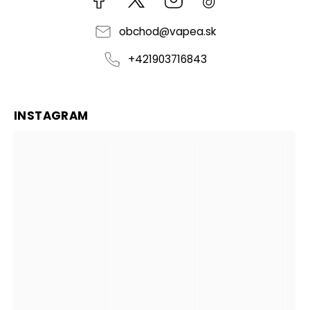
obchod
@
vapea.sk
+421903716843
INSTAGRAM