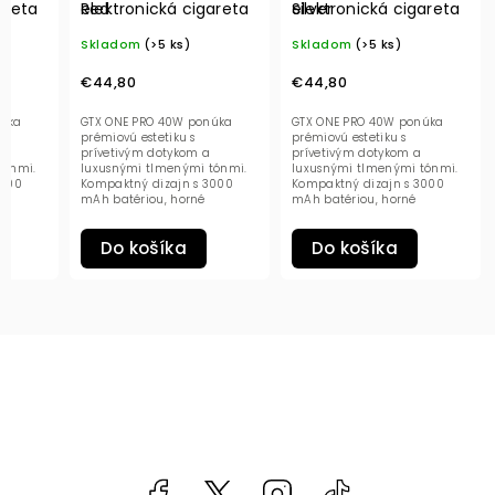
areta
Red
elektronická cigareta
Silver
elektronická cigareta
Skladom
(>5 ks)
Skladom
(>5 ks)
€44,80
€44,80
núka
GTX ONE PRO 40W ponúka
GTX ONE PRO 40W ponúka
prémiovú estetiku s
prémiovú estetiku s
prívetivým dotykom a
prívetivým dotykom a
tónmi.
luxusnými tlmenými tónmi.
luxusnými tlmenými tónmi.
3000
Kompaktný dizajn s 3000
Kompaktný dizajn s 3000
mAh batériou, horné
mAh batériou, horné
SS
prúdenie vzduchu a SSS
prúdenie vzduchu a SSS
technológiu a...
technológiu a...
Do košíka
Do košíka
Facebook
kzifcak85131
Instagram
@vapea.slovensk