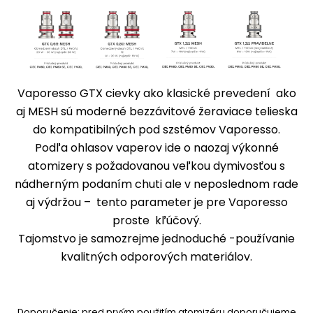
Vaporesso GTX cievky ako klasické prevedení ako
aj MESH sú moderné bezzávitové žeraviace telieska
do kompatibilných pod szstémov Vaporesso.
Podľa ohlasov vaperov ide o naozaj výkonné
atomizery s požadovanou veľkou dymivosťou s
nádherným podaním chuti ale v neposlednom rade
aj výdržou – tento parameter je pre Vaporesso
proste kľúčový.
Tajomstvo je samozrejme jednoduché -používanie
kvalitných odporových materiálov.
Doporučenie: pred prvým použitím atomizéru doporučujeme