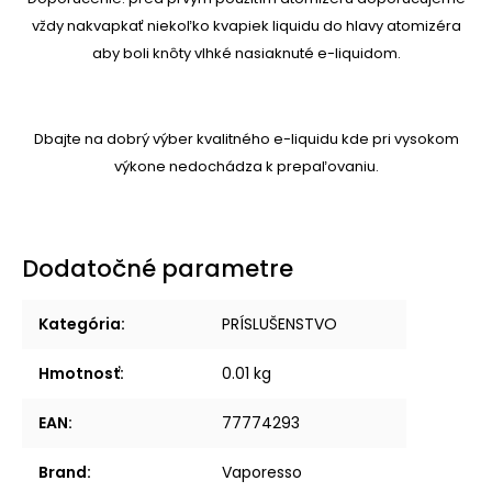
vždy nakvapkať niekoľko kvapiek liquidu do hlavy atomizéra
aby boli knôty vlhké nasiaknuté e-liquidom.
Dbajte na dobrý výber kvalitného e-liquidu kde pri vysokom
výkone nedochádza k prepaľovaniu.
Dodatočné parametre
Kategória
:
PRÍSLUŠENSTVO
Hmotnosť
:
0.01 kg
EAN
:
77774293
Brand
:
Vaporesso