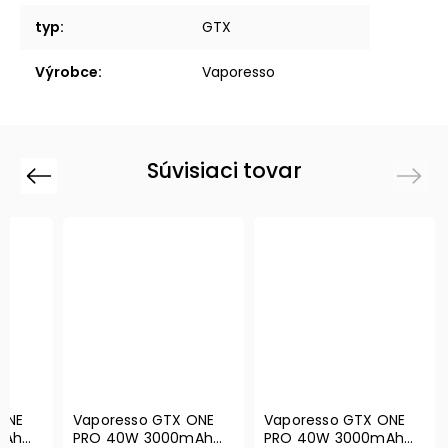
typ
:
GTX
Výrobce
:
Vaporesso
Súvisiaci tovar
Previous
Next
ONE
Vaporesso GTX ONE
Vaporesso GTX ONE
mAh
PRO 40W 3000mAh
PRO 40W 3000mAh