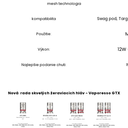
mesh technologia
Swag pod, Tar
kompatibilita
M
Použitie:
12W
Výkon:
Najlepšie podanie chuti:
Nová rada skvelých žeraviacich hláv - Vaporesso GTX