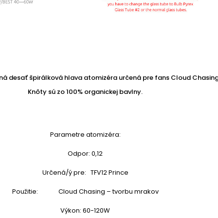
ečná desať špirálková hlava atomizéra určená pre fans
Cloud Chasing
Knôty sú zo 100% organickej bavlny.
Parametre atomizéra:
Odpor: 0,12
Určená/ý pre: TFV12 Prince
Použitie: Cloud Chasing – tvorbu mrakov
Výkon: 60-120W