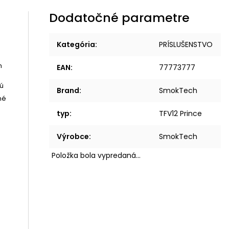
Dodatočné parametre
Kategória
:
PRÍSLUŠENSTVO
h
EAN
:
77773777
nú
Brand
:
SmokTech
né
typ
:
TFV12 Prince
a
Výrobce
:
SmokTech
Položka bola vypredaná…