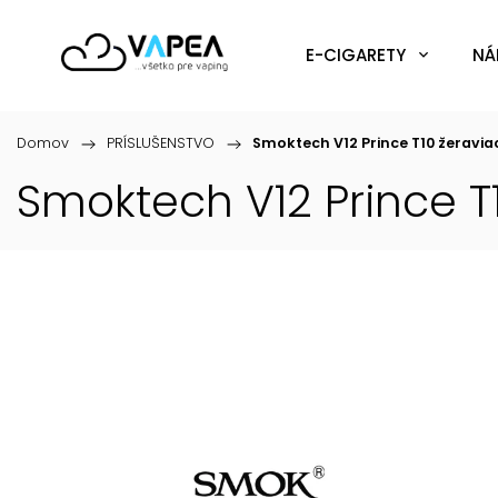
E-CIGARETY
NÁ
Domov
/
PRÍSLUŠENSTVO
/
Smoktech V12 Prince T10 žeravia
Smoktech V12 Prince T