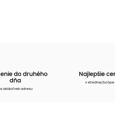
enie do druhého
Najlepšie ce
dňa
v strednej Európe
a akúkoľvek adresu