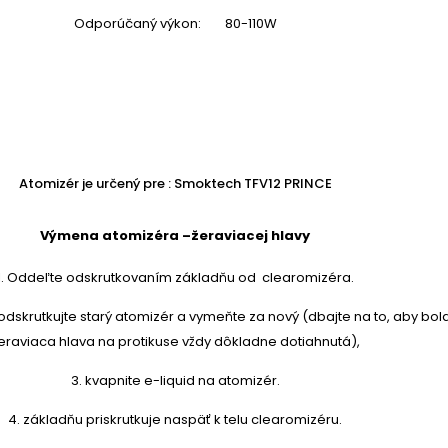
Odporúčaný výkon: 80-110W
Atomizér je určený pre : Smoktech TFV12 PRINCE
Výmena atomizéra –žeraviacej hlavy
1. Oddeľte odskrutkovaním základňu od clearomizéra.
odskrutkujte starý atomizér a vymeňte za nový (dbajte na to, aby bol
eraviaca hlava na protikuse vždy dôkladne dotiahnutá),
3. kvapnite
e-liquid
na atomizér.
4. základňu priskrutkuje naspäť k telu clearomizéru.