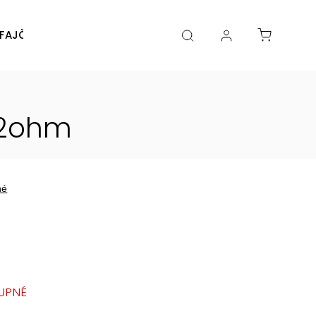
FAJČENIA
DIY
DOPLNKY
Značky
,12ohm
né
UPNÉ