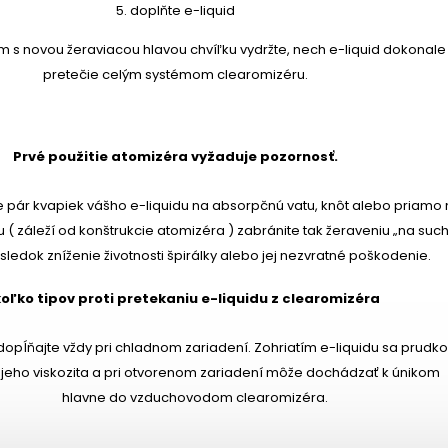
5. doplňte e-liquid
ím s novou žeraviacou hlavou chvíľku vydržte, nech e-liquid dokonale
pretečie celým systémom clearomizéru.
Prvé použitie atomizéra vyžaduje pozornosť.
 pár kvapiek vášho e-liquidu na absorpčnú vatu, knôt alebo priamo 
u ( záleží od konštrukcie atomizéra ) zabránite tak žeraveniu „na suc
ledok zníženie životnosti špirálky alebo jej nezvratné poškodenie.
oľko tipov proti pretekaniu e-liquidu z clearomizéra
 dopĺňajte vždy pri chladnom zariadení. Zohriatím e-liquidu sa prudk
 jeho viskozita a pri otvorenom zariadení môže dochádzať k únikom
hlavne do vzduchovodom clearomizéra.