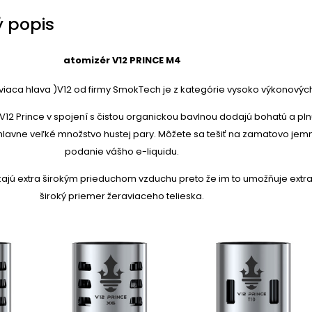
 popis
atomizér V12 PRINCE M4
viaca hlava )
V12
od firmy SmokTech je z kategórie vysoko výkonovýc
FV12 Prince v spojení s čistou organickou bavlnou dodajú bohatú a pl
 hlavne veľké množstvo hustej pary. Môžete sa tešiť na zamatovo jem
podanie vášho e-liquidu.
kajú extra širokým prieduchom vzduchu preto že im to umožňuje extr
široký priemer žeraviaceho telieska.