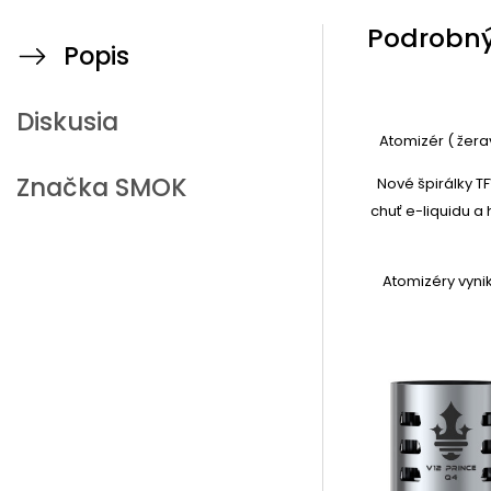
Podrobný
Popis
Diskusia
Atomizér ( žera
Značka
SMOK
Nové špirálky T
chuť e-liquidu a
Atomizéry vyni