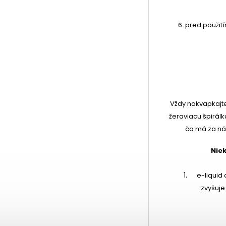
6. pred použit
Vždy nakvapkajte
žeraviacu špirálk
čo má za nás
Niek
e-liquid
zvyšuje