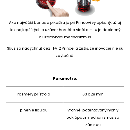
Ako najväčší bonus a pikoška je pri Princovi vylepšený, už aj
tak najlepší rýchlo uzáver horného viečka – tu je doplnený
o uzamykací mechanizmus
Skús sa nadýchnuť cez TFV12 Prince a zistíš, že inovácie nie sú
zbytočné!
Parametre:
rozmery prístroja
63 x 28 mm
plnenie liquidu
vrchné, patentovaný rýchly
odklápací mechanizmus so
zámkou