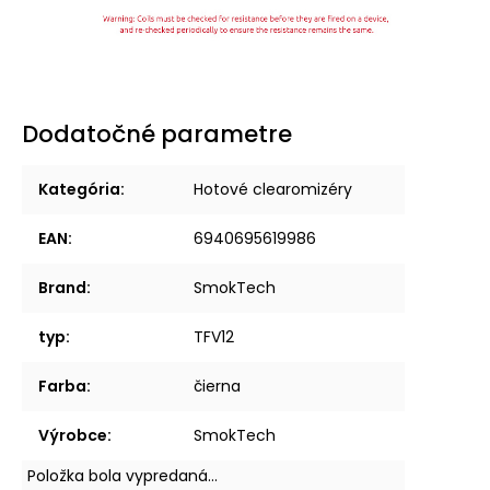
Dodatočné parametre
Kategória
:
Hotové clearomizéry
EAN
:
6940695619986
Brand
:
SmokTech
typ
:
TFV12
Farba
:
čierna
Výrobce
:
SmokTech
Položka bola vypredaná…