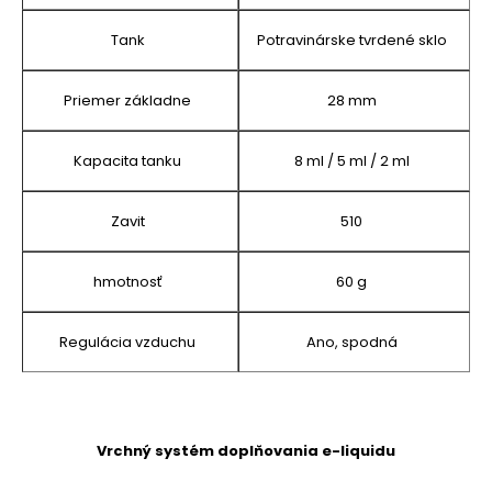
Tank
Potravinárske tvrdené sklo
Priemer základne
28 mm
Kapacita tanku
8 ml / 5 ml / 2 ml
Zavit
510
hmotnosť
60 g
Regulácia vzduchu
Ano, spodná
Vrchný systém doplňovania e-liquidu