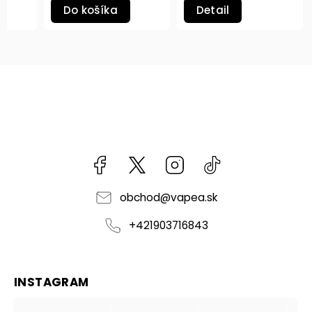
Do košíka
Detail
Facebook
kzifcak85131
Instagram
@vapea.slovensk
obchod
@
vapea.sk
+421903716843
INSTAGRAM