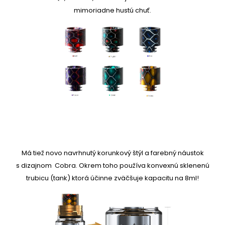
mimoriadne hustú chuť.
Má tiež novo navrhnutý korunkový štýl a farebný náustok
s dizajnom Cobra. Okrem toho používa konvexnú sklenenú
trubicu (tank) ktorá účinne zväčšuje kapacitu na 8ml!