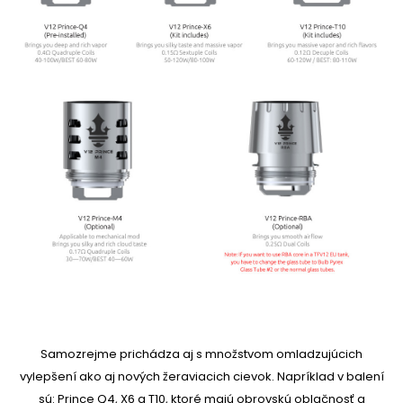
Samozrejme prichádza aj s množstvom omladzujúcich
vylepšení ako aj nových žeraviacich cievok. Napríklad v balení
sú: Prince Q4, X6 a T10, ktoré majú obrovskú oblačnosť a