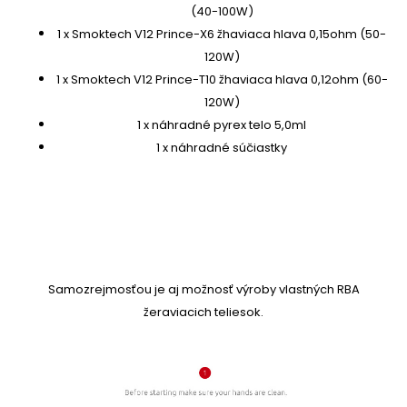
(40-100W)
1 x Smoktech V12 Prince-X6 žhaviaca hlava 0,15ohm (50-
120W)
1 x Smoktech V12 Prince-T10 žhaviaca hlava 0,12ohm (60-
120W)
1 x náhradné pyrex telo 5,0ml
1 x náhradné súčiastky
S
amozrejmosťou je aj možnosť výroby
vlastných RBA
žeraviacich teliesok.