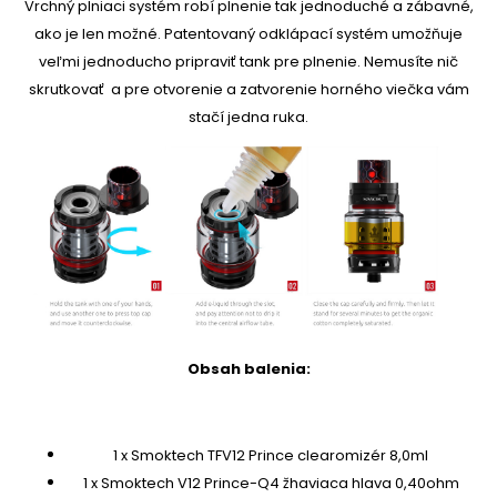
Vrchný plniaci systém robí plnenie tak jednoduché a zábavné,
ako je len možné. Patentovaný odklápací systém umožňuje
veľmi jednoducho pripraviť tank pre plnenie. Nemusíte nič
skrutkovať a pre otvorenie a zatvorenie horného viečka vám
stačí jedna ruka.
Obsah balenia:
1 x Smoktech TFV12 Prince clearomizér 8,0ml
1 x Smoktech V12 Prince-Q4 žhaviaca hlava 0,40ohm