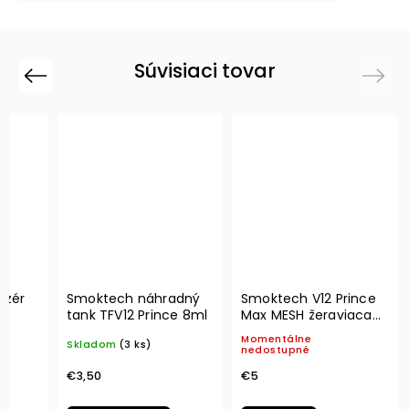
Súvisiaci tovar
Previous
Next
izér
Smoktech náhradný
Smoktech V12 Prince
tank TFV12 Prince 8ml
Max MESH žeraviaca
hlava - 0,17ohm
Momentálne
Skladom
(3 ks)
nedostupné
€3,50
€5