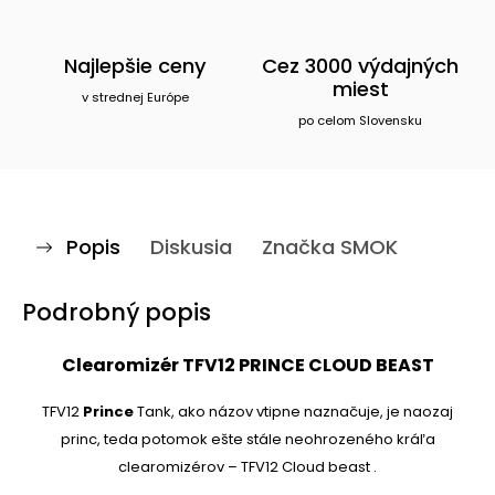
Najlepšie ceny
Cez 3000 výdajných
miest
v strednej Európe
po celom Slovensku
Popis
Diskusia
Značka
SMOK
Podrobný popis
Clearomizér TFV12 PRINCE
CLOUD BEAST
TFV12
Prince
Tank, ako názov vtipne naznačuje, je naozaj
princ, teda potomok ešte stále neohrozeného kráľa
clearomizérov –
TFV12 Cloud beast
.