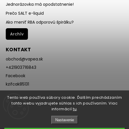
Jednorázovka má opodstatnenie!
Prečo SALT e-liquid
Ako meniť RBA odporovú špirálku?
Archív
KONTAKT
obchod
@
vapea.sk
+421903716843
Facebook
kzifcak85131
Instagram
Tento web používa súbory cookie. Ďalším prechádzaním
@vapea.slovensko
tohto webu vyjadrujete súhlas s ich používaním. Viac
informácií
tu
.
Nastavenie