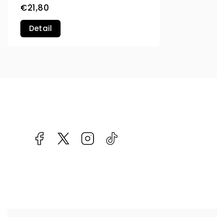
€21,80
Detail
Facebook
kzifcak85131
Instagram
@vapea.slovensko