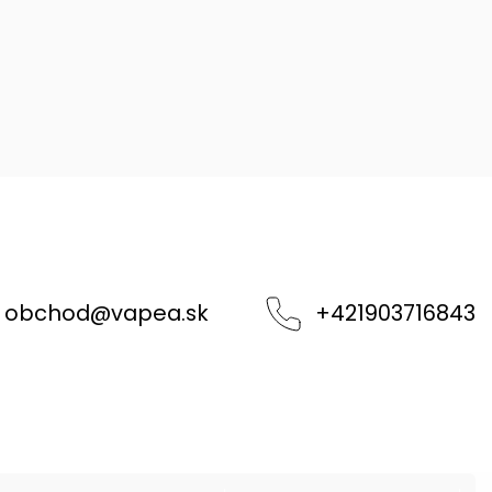
obchod
@
vapea.sk
+421903716843