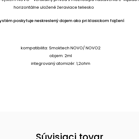
horizontálne uložené žeraviace teliesko
ystém poskytuje neskreslený dojem ako pri klasickom fajčení
kompatibilita: Smoktech NOVO/ NOVO2
objem: 2ml
integrovaný atomizér: 1,2ohm
Súvisiaci tovar