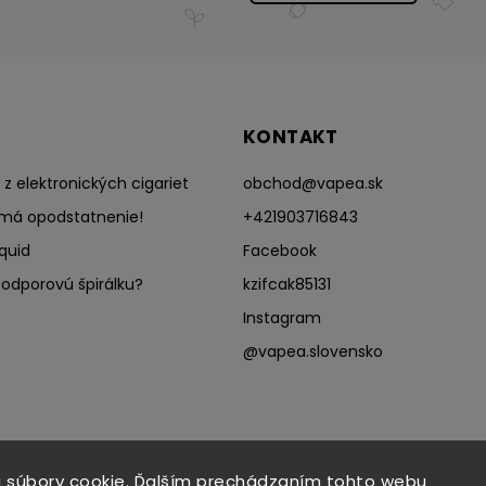
KONTAKT
z elektronických cigariet
obchod
@
vapea.sk
má opodstatnenie!
+421903716843
quid
Facebook
odporovú špirálku?
kzifcak85131
Instagram
@vapea.slovensko
 súbory cookie. Ďalším prechádzaním tohto webu