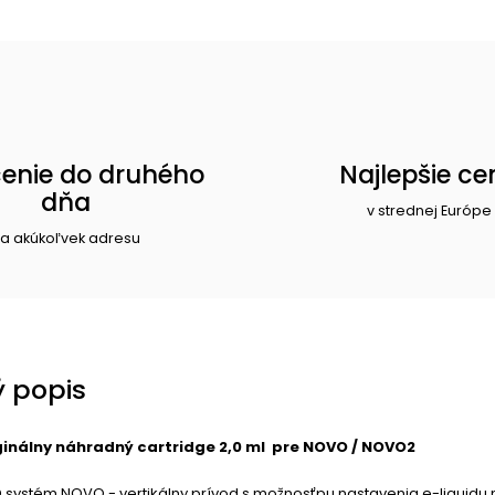
enie do druhého
Najlepšie ce
dňa
v strednej Európe
a akúkoľvek adresu
 popis
ginálny náhradný cartridge 2,0 ml pre NOVO / NOVO2
 systém NOVO - vertikálny prívod s možnosťpu nastavenia e-liquidu 