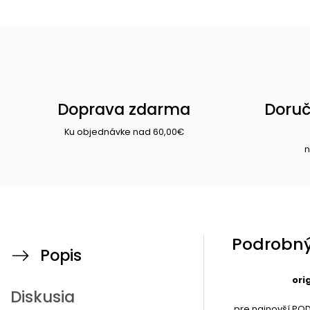
Doprava zdarma
Doruč
Ku objednávke nad 60,00€
n
Podrobný
Popis
ori
Diskusia
pre najnovší POD