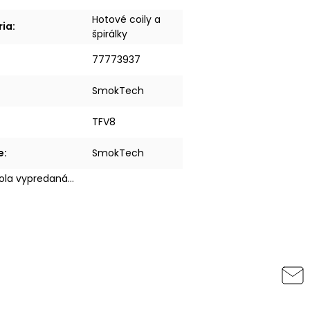
Hotové coily a
ria
:
špirálky
77773937
SmokTech
TFV8
e
:
SmokTech
bola vypredaná…