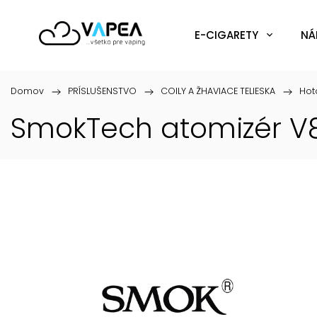
E-CIGARETY
NÁ
Domov
/
PRÍSLUŠENSTVO
/
COILY A ŽHAVIACE TELIESKA
/
Hot
SmokTech atomizér V