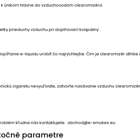
 k únikom hlavne do vzduchovodom clearomizéra.
etky prieduchy vzduchu pri doplňovaní kvapaliny .
opĺňanie e-liquidu urobiť čo najrýchlejšie. Čim je clearomizér dlhšie 
onickú cigaretu nevyužívate, zatvorte nasávanie vzduchu clearomizér
problém kľudne nás kontaktujete : obchod@e-smokes.eu
točné parametre