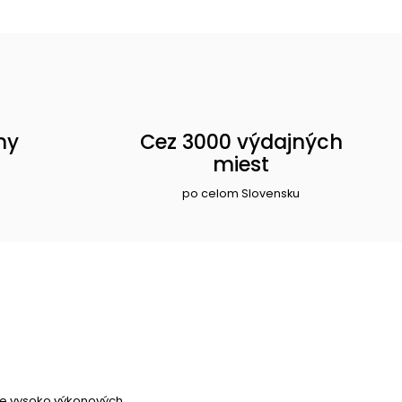
ny
Cez 3000 výdajných
miest
po celom Slovensku
ie vysoko výkonových.