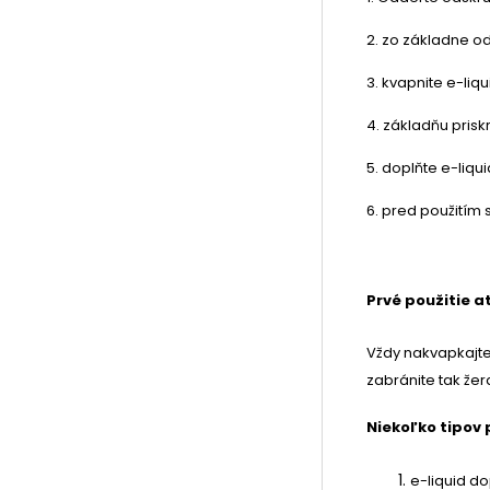
2. zo základne od
3. kvapnite
e-liqu
4. základňu prisk
5. doplňte e-liqui
6. pred použitím
Prvé použitie 
Vždy nakvapkajte 
zabránite tak žer
Niekoľko tipov 
e-liquid do