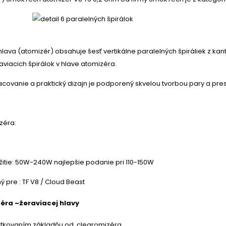
lava (atomizér) obsahuje šesť vertikálne paralelných špiráliek z ka
viacich špirálok v hlave atomizéra.
ovanie a praktický dizajn je podporený skvelou tvorbou pary a pres
zéra:
tie: 50W-240W najlepšie podanie pri 110-150W
ý pre : TF V8 / Cloud Beast
ra –žeraviacej hlavy
utkovaním základňu od clearomizéra.