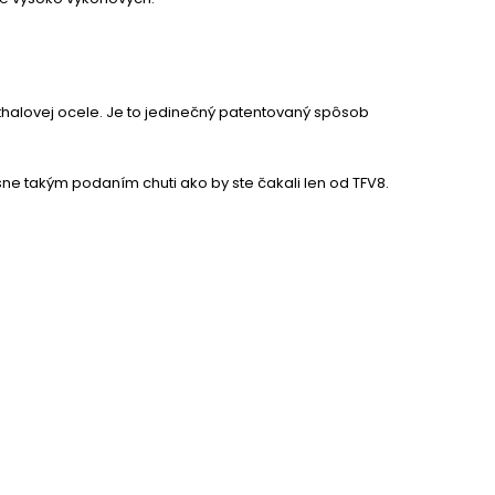
nthalovej ocele. Je to jedinečný patentovaný spôsob
ne takým podaním chuti ako by ste čakali len od TFV8.