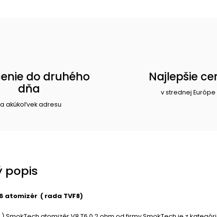
enie do druhého
Najlepšie ce
dňa
v strednej Európe
a akúkoľvek adresu
 popis
 atomizér ( rada TVF8)
a ) SmokTech atomizér V8 T6 0,2 ohm od firmy SmokTech je z kategór