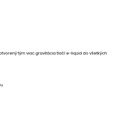
otvorený tým viac gravitácia tlačí e-liquid do všetkých
u.