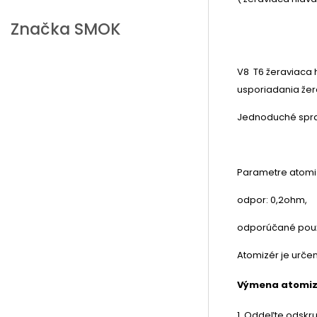
Značka
SMOK
V8 T6 žeraviaca h
usporiadania žera
Jednoduché sprac
Parametre atomi
odpor: 0,2ohm,
odporúčané použi
Atomizér je určen
Výmena atomizé
1. Oddeľte odskr