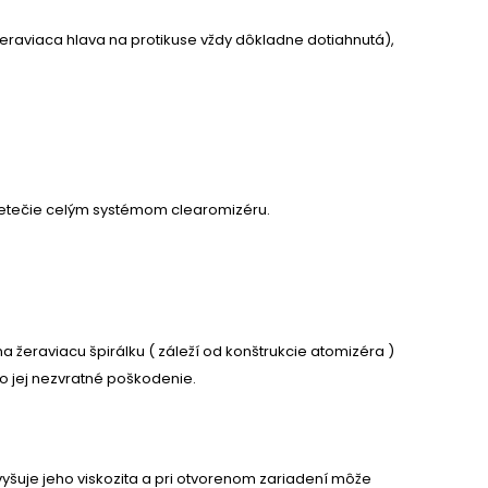
žeraviaca hlava na protikuse vždy dôkladne dotiahnutá),
pretečie celým systémom clearomizéru.
 žeraviacu špirálku ( záleží od konštrukcie atomizéra )
bo jej nezvratné poškodenie.
vyšuje jeho viskozita a pri otvorenom zariadení môže