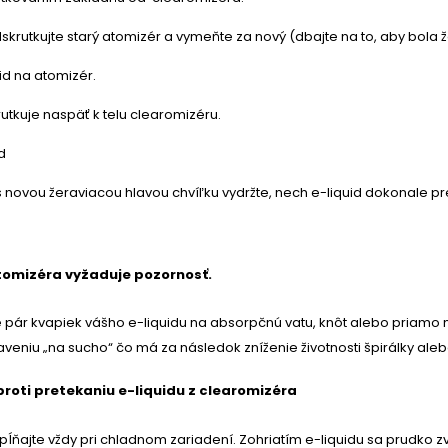
skrutkujte starý atomizér a vymeňte za nový (dbajte na to, aby bola 
id
na atomizér.
rutkuje naspäť k telu clearomizéru.
d
 s novou žeraviacou hlavou chvíľku vydržte, nech e-liquid dokonale 
atomizéra vyžaduje pozornosť.
pár kvapiek vášho e-liquidu na absorpčnú vatu, knôt alebo priamo na
aveniu „na sucho“ čo má za následok zníženie životnosti špirálky ale
proti pretekaniu e-liquidu z clearomizéra
pĺňajte vždy pri chladnom zariadení. Zohriatím e-liquidu sa prudko z