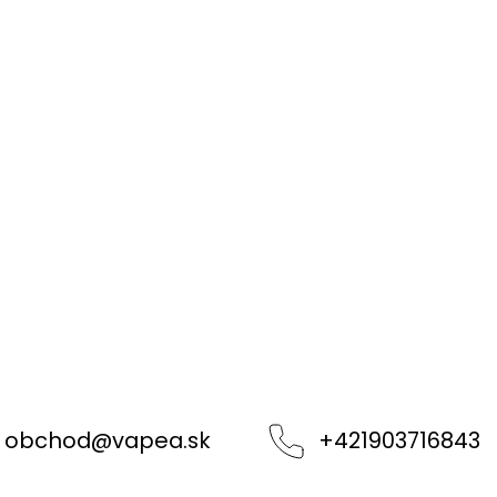
obchod
@
vapea.sk
+421903716843