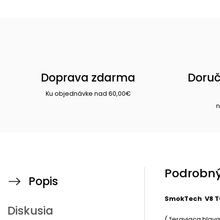
Doprava zdarma
Doruč
Ku objednávke nad 60,00€
n
Podrobný
Popis
SmokTech V8 T6
Diskusia
( žeraviaca hlav