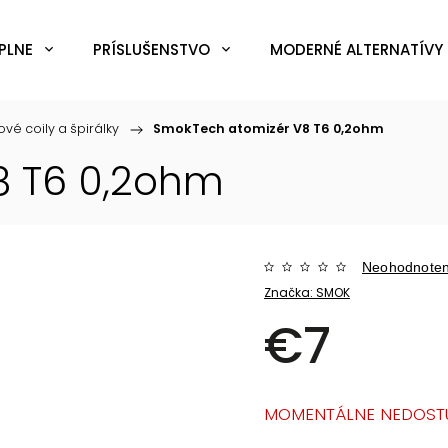
PLNE
PRÍSLUŠENSTVO
MODERNÉ ALTERNATÍVY 
ové coily a špirálky
/
SmokTech atomizér V8 T6 0,2ohm
8 T6 0,2ohm
Neohodnote
Značka:
SMOK
€7
MOMENTÁLNE NEDOST