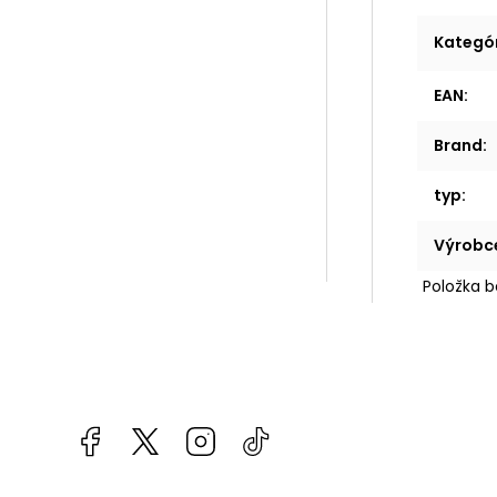
Kategó
EAN
:
Brand
:
typ
:
Výrobc
Položka 
Facebook
kzifcak85131
Instagram
@vapea.slovensko