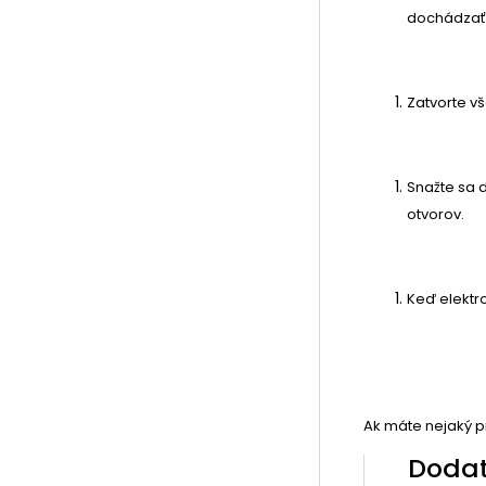
dochádzať
Zatvorte vš
Snažte sa d
otvorov.
Keď elektr
Ak máte nejaký 
Doda