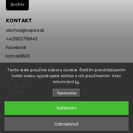
Archív
KONTAKT
obchod
@
vapea.sk
+421903716843
Facebook
kzifcak85131
Instagram
Tento web používa súbory cookie. Ďalším prechádzaním
@vapea.slovensko
tohto webu vyjadrujete súhlas s ich používaním. Viac
informácií
tu
.
Nastavenie
Súhlasím
Copyright 2026
VAPEA.sk
. Všetky práva vyhradené.
Odmietnuť
Grafický návrh vytvořil a nakódoval
Shoptak.cz