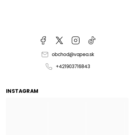
Facebook
kzifcak85131
Instagram
@vapea.slovensk
obchod
@
vapea.sk
+421903716843
INSTAGRAM