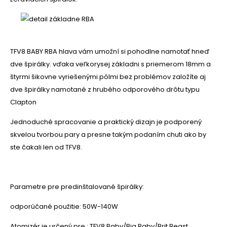
TFV8 BABY
RBA hlava vám umožní si pohodlne namotať hneď
dve špirálky. vďaka veľkorysej základni s priemerom 18mm a
štyrmi šikovne vyriešenými pólmi bez problémov založíte aj
dve špirálky namotané z hrubého odporového drôtu typu
Clapton
Jednoduché spracovanie a praktický dizajn je podporený
skvelou tvorbou pary a presne takým podaním chuti ako by
ste čakali len od TFV8.
Parametre pre predinštalované špirálky:
odporúčané použitie: 50W-140W
Atomizér je určený pre : TFV8 Baby/Big Baby/Brit Beast