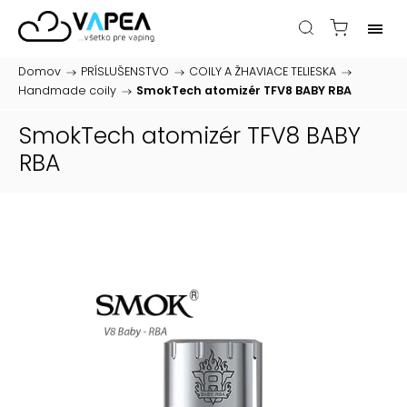
Domov
/
PRÍSLUŠENSTVO
/
COILY A ŽHAVIACE TELIESKA
/
Handmade coily
/
SmokTech atomizér TFV8 BABY RBA
SmokTech atomizér TFV8 BABY
RBA