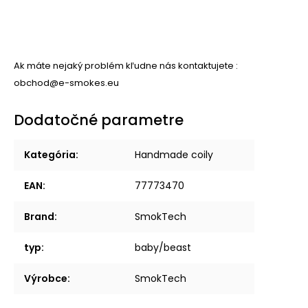
Ak máte nejaký problém kľudne nás kontaktujete :
obchod@e-smokes.eu
Dodatočné parametre
Kategória
:
Handmade coily
EAN
:
77773470
Brand
:
SmokTech
typ
:
baby/beast
Výrobce
:
SmokTech