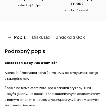
miest
v strednej Európe
po celom Slovensku
Popis
Diskusia
Značka
SMOK
Podrobný popis
SmokTech Baby RBA atomizér
Atomizér ( žeraviaca hlava )
TFV8 BABY
od firmy SmokTech je
z kategórie RBA
Špeciálna hlava atomizéra pre
clearomizery
rady TFV8
Baby/Big Baby/Brit Beast -
série subohmových clearomizérov
z horným plnením e-liquidu
umožňujúca vytváranie vlastných
žeraviacich špirálok.