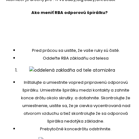
Ako meniť RBA odporovú špirálku?
Pred prácou sa uistite, že vaše ruky sú čisté.
Oddeľte RBA základňu od telesa
Inštalujte a umiestnite vopred pripravenú odporovú
špirálku. Umiestnite špirálku medzi kontakty a zahnite
konce drôtu okolo skrutky. a dotiahnite. Skontrolujte že
umiestnenie, uistite sa, že je cievka vycentrovaná nad
otvorom vzduchu a tiež skontrolujte že sa odporová
špirálka nedotýka základne.
Prebytočné konce
drôtu odstrihnite.