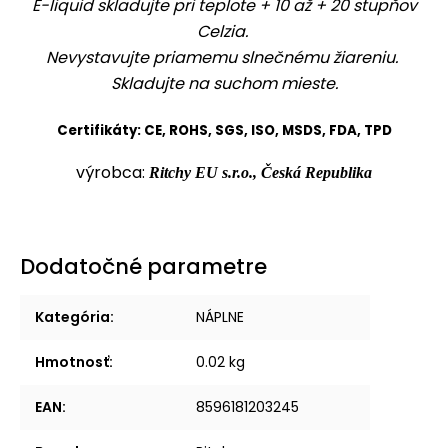
E-liquid skladujte pri teplote + 10 až + 20 stupňov
Celzia.
Nevystavujte priamemu slnečnému žiareniu.
Skladujte na suchom mieste.
Certifikáty: CE, ROHS, SGS, ISO, MSDS, FDA, TPD
výrobca:
Ritchy EU s.r.o., Česká Republika
Dodatočné parametre
Kategória
:
NÁPLNE
Hmotnosť
:
0.02 kg
EAN
:
8596181203245