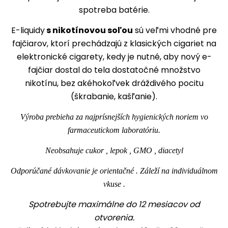
spotreba batérie.
E-liquidy
s nikotínovou soľou
sú veľmi vhodné pre
fajčiarov, ktorí prechádzajú z klasických cigariet na
elektronické cigarety, kedy je nutné, aby nový e-
fajčiar dostal do tela dostatočné množstvo
nikotínu, bez akéhokoľvek dráždivého pocitu
(škrabanie, kašľanie).
Výroba prebieha za najprísnejších hygienických noriem vo
farmaceutickom laboratóriu.
Neobsahuje cukor , lepok , GMO , diacetyl
Odporúčané dávkovanie je orientačné . Záleží na individuálnom
vkuse .
Spotrebujte maximálne do 12 mesiacov od
otvorenia.