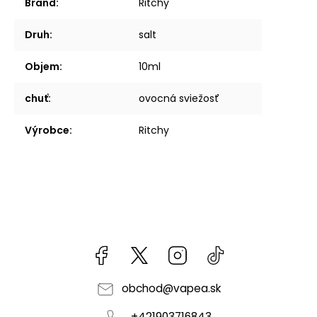
Brand
:
Ritchy
Druh
:
salt
Objem
:
10ml
chuť
:
ovocná sviežosť
Výrobce
:
Ritchy
Facebook
kzifcak85131
Instagram
@vapea.slovensk
obchod
@
vapea.sk
+421903716843