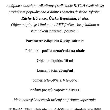
e-náplne s obsahom
nikotínovej soli
edície RITCHY salt nic sú
produktom populárneho a dobre známeho českého výrobcu
Ritchy EU s.r.o., Česká Republika,
Praha.
Objem náplne je
10ml
a to v PET fľaške s kvapkadlom a
vrchnákom s detskou poistkou.
Parametre e-liquidu
Ritchy
salt nic:
Príchuť:
podľa označenia na obale
Objem e-liquidu:
10 ml
koncentrácia:
20mg/ml
pomer:
PG-50% a VG-50%
ideálny pre štýl vapovania
MTL
Ide o hotový koncentrát určený na priame vapovanie.
E-liquidy Ritchy Salt obsahujú 50% propylénglykolu a 50%