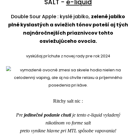
SALT -
e-liquid
Double Sour Apple : kyslé jablko,
zelené jablko
plné kyslastých a sviežich tónov poteší aj tých
najnáročnejších priaznivcov tohto
osviežujúceho ovocia.
vyskúšaj príchute z novej rady pre rok 2024
Ritchy salt nic :
Pre
jedinečné podanie chuti
je tento e-liquid vyladený
nikotínom vo forme salt
preto vynikne hlavne pri MTL spôsobe vapovania!