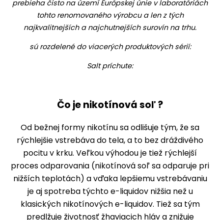
prebieha čisto na území Európskej únie v laboratóriách
tohto renomovaného výrobcu a len z tých
najkvalitnejších a najchutnejších surovín na trhu.
sú rozdelené do viacerých produktových sérií:
Salt príchute:
Čo je nikotínová soľ ?
Od bežnej formy nikotínu sa odlišuje tým, že sa
rýchlejšie vstrebáva do tela, a to bez dráždivého
pocitu v krku. Veľkou výhodou je tiež rýchlejší
proces odparovania (nikotínová soľ sa odparuje pri
nižších teplotách) a vďaka lepšiemu vstrebávaniu
je aj spotreba týchto e-liquidov nižšia než u
klasických nikotínových e-liquidov. Tiež sa tým
predlžuje životnosť žhaviacich hláv a znižuje