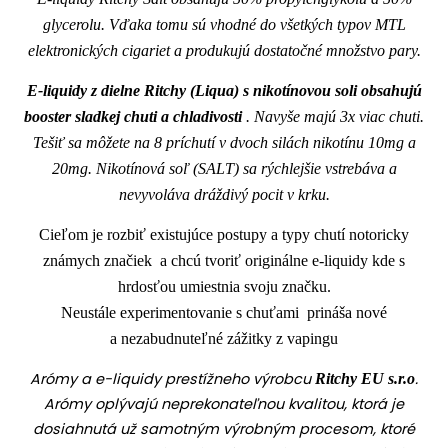
glycerolu. Vďaka tomu sú vhodné do všetkých typov MTL
elektronických cigariet a produkujú dostatočné množstvo pary.
E-liquidy z dielne Ritchy (Liqua) s nikotínovou soli obsahujú
booster sladkej chuti a chladivosti
. Navyše majú 3x viac chuti.
Tešiť sa môžete na 8 príchutí v dvoch silách nikotínu 10mg a
20mg. Nikotínová soľ (SALT) sa rýchlejšie vstrebáva a
nevyvoláva dráždivý pocit v krku.
Cieľom je rozbiť existujúce postupy a typy chutí notoricky
známych značiek a chcú tvoriť originálne e-liquidy kde s
hrdosťou umiestnia svoju značku.
Neustále experimentovanie s chuťami prináša nové
a nezabudnuteľné zážitky z vapingu
Arómy a e-liquidy prestížneho výrobcu
.
Ritchy EU s.r.o
Arómy oplývajú neprekonateľnou kvalitou, ktorá je
dosiahnutá už samotným výrobným procesom, ktoré