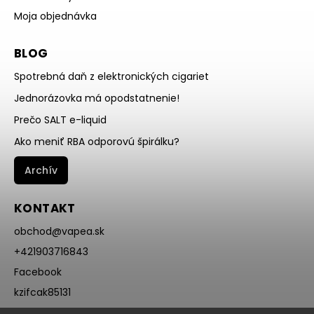
Moja objednávka
BLOG
Spotrebná daň z elektronických cigariet
Jednorázovka má opodstatnenie!
Prečo SALT e-liquid
Ako meniť RBA odporovú špirálku?
Archív
KONTAKT
obchod
@
vapea.sk
+421903716843
Facebook
kzifcak85131
Instagram