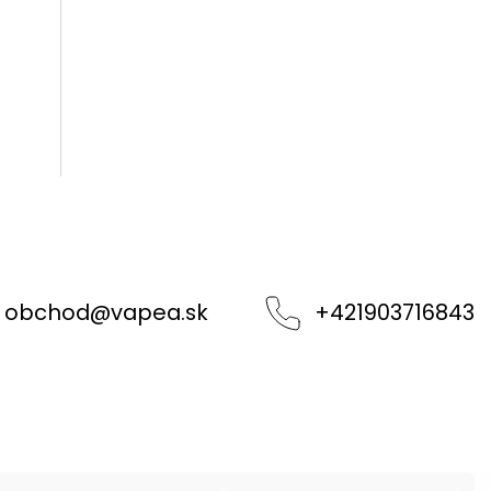
obchod
@
vapea.sk
+421903716843