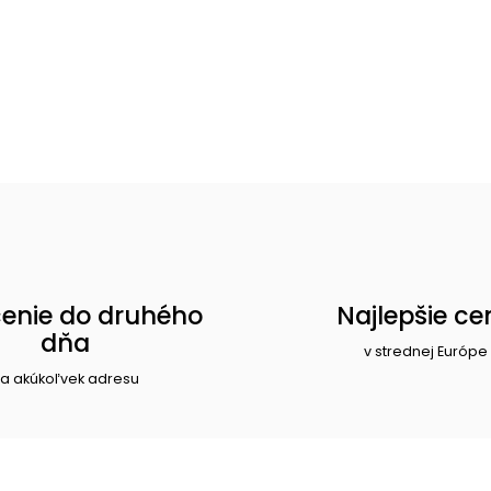
enie do druhého
Najlepšie ce
dňa
v strednej Európe
a akúkoľvek adresu