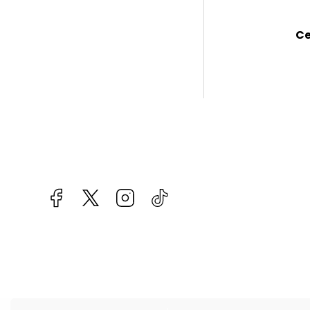
Ce
Facebook
kzifcak85131
Instagram
@vapea.slovensko