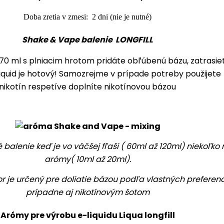
Doba zretia v zmesi: 2 dni (nie je nutné)
Shake & Vape balenie LONGFILL
 70 ml s plniacim hrotom pridáte
obľúbenú bázu
, zatrasie
iquid
je hotový! Samozrejme v prípade potreby
použijete
nikotín
respetíve doplníte nikotínovou bázou
é balenie keď je vo väčšej fľaši ( 60ml až 120ml) niekoľko 
arómy( 10ml až 20ml).
or je určený pre doliatie bázou podľa vlastných preferenc
prípadne aj nikotínovým šotom
Arómy pre výrobu e-liquidu Liqua longfill