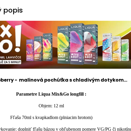
 popis
berry - malinová pochúťka s chladivým dotykom...
Parametre Liqua Mix&Go
longfill
:
Objem: 12 ml
Fľaša 70ml s kvapkadlom (plniacim hrotom)
kovanie: doplniť fľašu bázou v obľubenom pomere VG/PG či nikotín