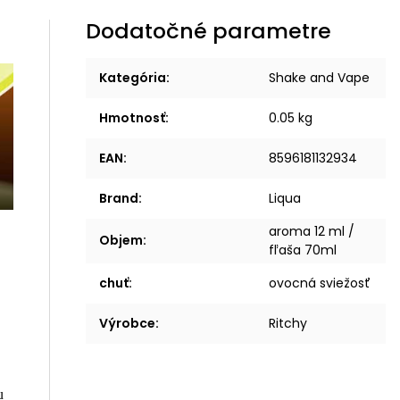
Dodatočné parametre
Kategória
:
Shake and Vape
Hmotnosť
:
0.05 kg
EAN
:
8596181132934
Brand
:
Liqua
aroma 12 ml /
Objem
:
fľaša 70ml
chuť
:
ovocná sviežosť
Výrobce
:
Ritchy
u