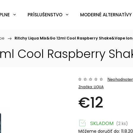
PLNE
PRÍSLUŠENSTVO
MODERNÉ ALTERNATÍVY 
pe
/
Ritchy Liqua Mix&Go 12ml Cool Raspberry
Shake&Vape long
2ml Cool Raspberry
Shak
Neohodnote
Značka:
LIQUA
€12
SKLADOM
(2 ks)
Môžeme doručiť do:
11.8.2