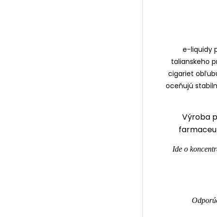
e-liquidy 
talianskeho 
cigariet obľub
oceňujú stabiln
Výroba p
farmaceut
Ide o koncentr
Odporúč