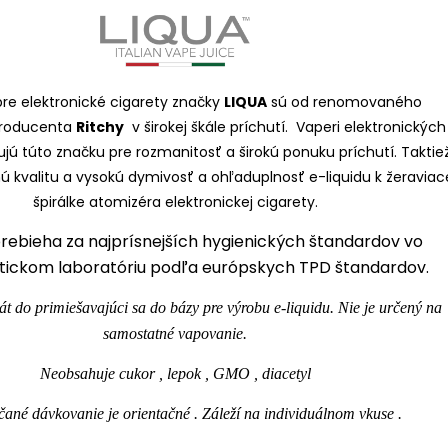
pre elektronické cigarety značky
LIQUA
sú od renomovaného
producenta
Ritchy
v širokej škále príchutí. Vaperi elektronických
ujú túto značku pre rozmanitosť a širokú ponuku príchutí. Taktie
ú kvalitu a vysokú dymivosť a ohľaduplnosť e-liquidu k žeraviac
špirálke atomizéra elektronickej cigarety.
rebieha za najprísnejších hygienických štandardov vo
ickom laboratóriu podľa európskych TPD štandardov.
át do primiešavajúci sa do bázy pre výrobu e-liquidu. Nie je určený na
samostatné vapovanie.
Neobsahuje cukor , lepok , GMO , diacetyl
ané dávkovanie je orientačné . Záleží na individuálnom vkuse .