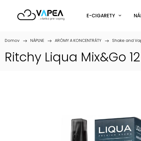
E-CIGARETY
NÁ
Domov
/
NÁPLNE
/
ARÓMY A KONCENTRÁTY
/
Shake and Va
Ritchy Liqua Mix&Go 1